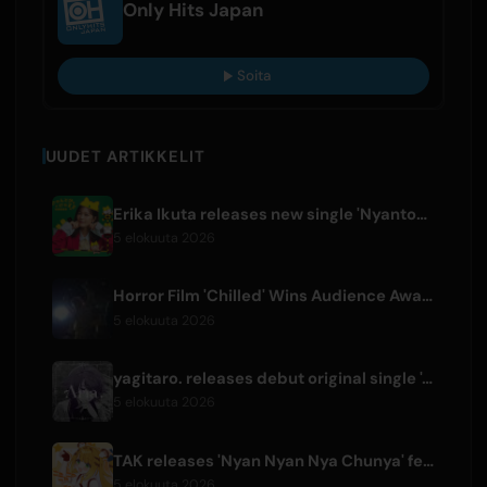
Only Hits Japan
Soita
UUDET ARTIKKELIT
Erika Ikuta releases new single 'Nyantokanyaruru' for children's book 'Fumikiri Neko'
5 elokuuta 2026
Horror Film 'Chilled' Wins Audience Award at Fantasia Festival
5 elokuuta 2026
yagitaro. releases debut original single 'Aria.' with Suda Keina
5 elokuuta 2026
TAK releases 'Nyan Nyan Nya Chunya' featuring Kotoha for Zenless Zone Zero
5 elokuuta 2026