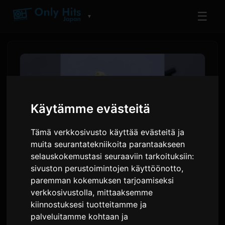
☰
▼
Käytämme evästeitä
Tämä verkkosivusto käyttää evästeitä ja
muita seurantatekniikoita parantaakseen
selauskokemustasi seuraaviin tarkoituksiin:
sivuston perustoimintojen käyttöönotto
,
Toua julkaisee singlen '10'
paremman kokemuksen tarjoamiseksi
verkkosivustolla
,
mittaaksemme
ensimmäisen digitaalisen
kiinnostuksesi tuotteitamme ja
albuminsa edellä
palveluitamme kohtaan ja