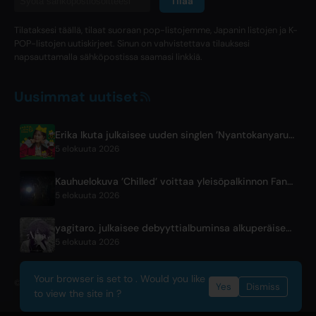
Tilaa
Tilataksesi täällä, tilaat suoraan pop-listojemme, Japanin listojen ja K-
POP-listojen uutiskirjeet. Sinun on vahvistettava tilauksesi
napsauttamalla sähköpostissa saamasi linkkiä.
Uusimmat uutiset
Erika Ikuta julkaisee uuden singlen ’Nyantokanyaruru’ lastenkirjalle ’Fumikiri Neko’
5 elokuuta 2026
Kauhuelokuva ’Chilled’ voittaa yleisöpalkinnon Fantasia-festivaaleilla
5 elokuuta 2026
yagitaro. julkaisee debyyttialbuminsa alkuperäisen singlen 'Aria.' yhteistyössä Suda Keinan kanssa
5 elokuuta 2026
Your browser is set to . Would you like
© 2026 OnlyHit. All rights reserved. - Metadata provided by
ACRCloud
Yes
Dismiss
to view the site in ?