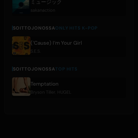
ミュージック
sakanaction
SOITTOJONOSSA
ONLY HITS K-POP
(′Cause) I′m Your Girl
S.E.S.
SOITTOJONOSSA
TOP HITS
Temptation
Bryson Tiller
,
HUGEL