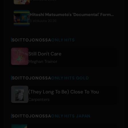
Hitoshi Matsumoto's 'Documental' Format to Launch US Version
5 elokuuta 2026
SOITTOJONOSSA
ONLY HITS
Still Don't Care
Meghan Trainor
SOITTOJONOSSA
ONLY HITS GOLD
(They Long To Be) Close To You
Carpenters
SOITTOJONOSSA
ONLY HITS JAPAN