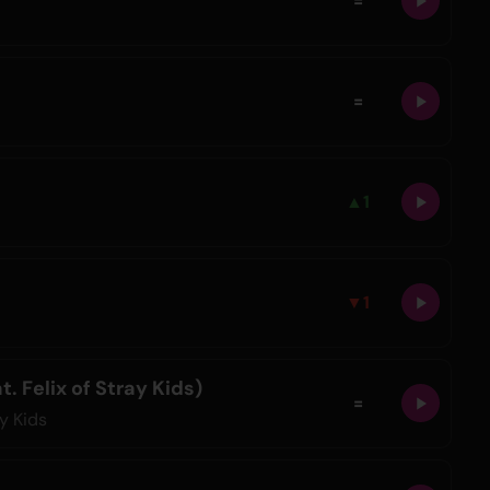
=
=
▲
1
▼
1
. Felix of Stray Kids)
=
ay Kids