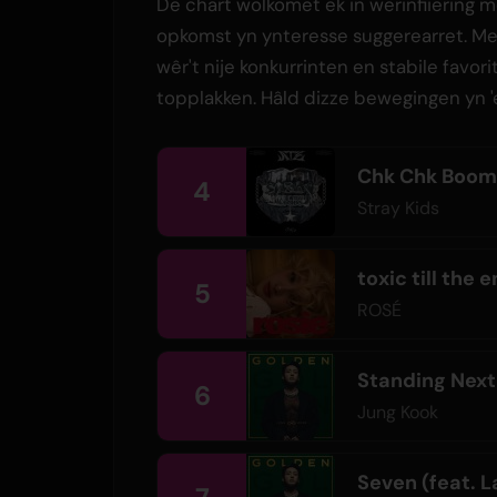
De chart wolkomet ek in werinfiiering 
opkomst yn ynteresse suggerearret. Mei
wêr't nije konkurrinten en stabile fav
topplakken. Hâld dizze bewegingen yn 
Chk Chk Boom
4
Stray Kids
toxic till the 
5
ROSÉ
Standing Next
6
Jung Kook
Seven (feat. La