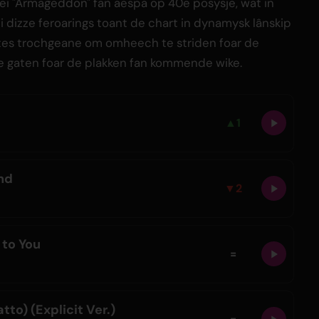
mei "Armageddon" fan aespa op 40e posysje, wat in
 dizze feroarings toant de chart in dynamysk lânskip
orites trochgeane om omheech te striden foar de
'e gaten foar de plakken fan kommende wike.
▲
1
end
▼
2
 to You
=
tto) (Explicit Ver.)