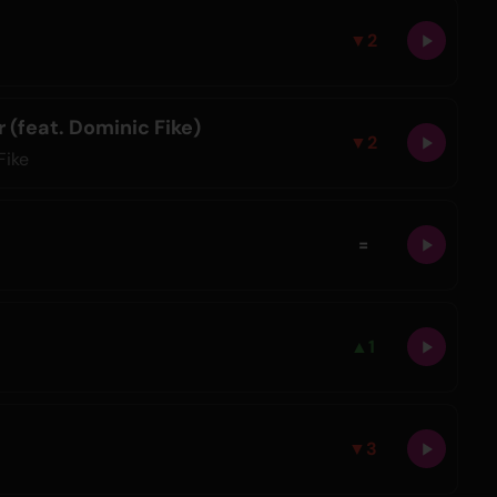
▼
2
 (feat. Dominic Fike)
▼
2
Fike
=
▲
1
▼
3