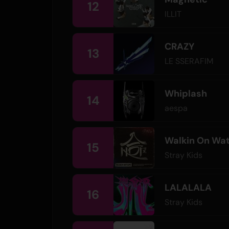
12
ILLIT
CRAZY
13
LE SSERAFIM
Whiplash
14
aespa
Walkin On Wa
15
Stray Kids
LALALALA
16
Stray Kids