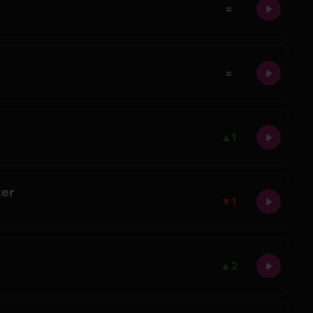
=
=
▲
1
ter
▼
1
▲
2