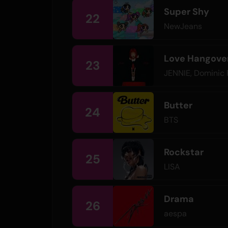
Super Shy
22
NewJeans
Love Hangover
23
JENNIE
,
Dominic 
Butter
24
BTS
Rockstar
25
LISA
Drama
26
aespa