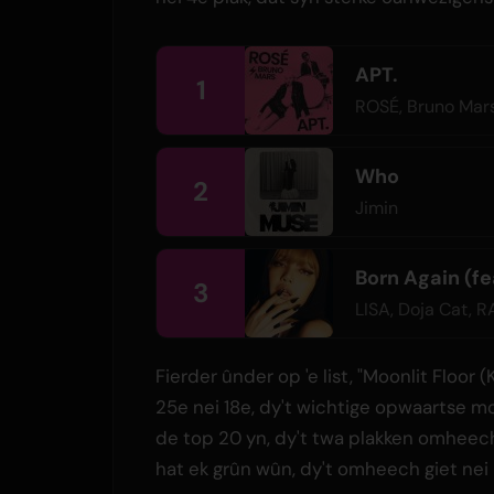
APT.
1
ROSÉ
,
Bruno Mar
Who
2
Jimin
Born Again (fe
3
LISA
,
Doja Cat
,
R
Fierder ûnder op 'e list, "Moonlit Floor
25e nei 18e, dy't wichtige opwaartse m
de top 20 yn, dy't twa plakken omheech
hat ek grûn wûn, dy't omheech giet nei