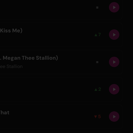
=
(Kiss Me)
▲
7
. Megan Thee Stallion)
=
e Stallion
▲
2
That
▼
5