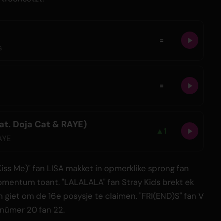
=
s
=
at. Doja Cat & RAYE)
▲
1
AYE
 (Kiss Me)" fan LISA makket in opmerklike sprong fan
omentum toant. "LALALALA" fan Stray Kids brekt ek
 giet om de 16e posysje te claimen. "FRI(END)S" fan V
 nûmer 20 fan 22.