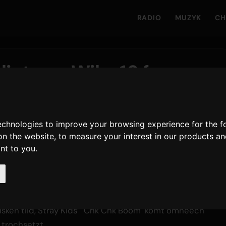
RADIO
MUZYK
CH
ieten - Wike 16 fan
-Pop Charts
ten
technologies to improve your browsing experience for the 
on the website
,
to measure your interest in our products a
ant to you
.
0, mei "APT." fan ROSÉ en Bruno Mars dy't har plak op
stiget. Jimin's "Who" hâldt stevich op 'e twadde plak,
abyl hâldt. De klim fan "Born Again" mei Doja Cat &
3e fan ferline wike syn 4e, dy't ROSÉ's "toxic till the
 tusken tiid, Stray Kids’ "Chk Chk Boom" komt omheech
 trochsetzt.