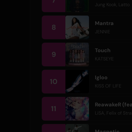
7
Jung Kook
,
Latto
Mantra
8
JENNIE
Touch
9
KATSEYE
Igloo
10
KISS OF LIFE
ReawakeR (feat
11
LiSA
,
Felix of Str
Magnetic