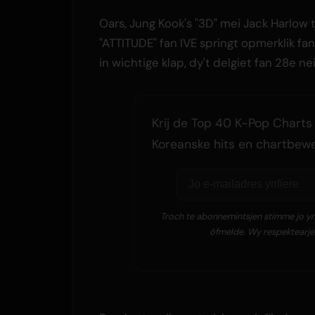
Oars, Jung Kook's "3D" mei Jack Harlow t
"ATTITUDE" fan IVE springt opmerklik fan
in wichtige klap, dy't delgiet fan 28e ne
Krij de Top 40 K-Pop Charts w
Koreanske hits en chartbew
Troch te abonnemintsjen stimme jo yn 
ôfmelde. Wy respektearje j