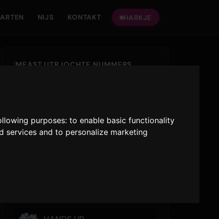
ARTEN
NIJS
KONTAKT
HARKJE
MEAST UTRJOCHTE NUMMERS
Gimme Dat Love
i-dle
following purposes:
to enable basic functionality
SWIM
nd services and to personalize marketing
BTS
like JENNIE
JENNIE
LÊST SPILE
HANDS UP