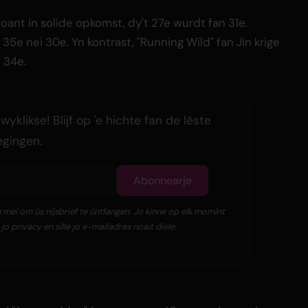
oant in solide opkomst, dy't 27e wurdt fan 31e.
 35e nei 30e. Yn kontrast, "Running Wild" fan Jin krige
i 34e.
yklikse! Blijf op 'e hichte fan de lêste
egingen.
Abonnearje
mei om ús nijsbrief te ûntfangen. Jo kinne op elk momint
o privacy en sille jo e-mailadres noait diele.