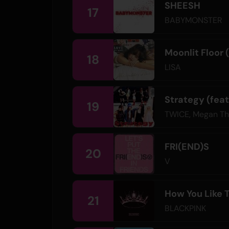
SHEESH
17
BABYMONSTER
Moonlit Floor 
18
LISA
Strategy (feat
19
TWICE
,
Megan The
FRI(END)S
20
V
How You Like 
21
BLACKPINK