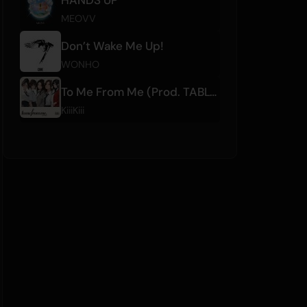
MEOVV
Don’t Wake Me Up!
WONHO
To Me From Me (Prod. TABLO)
KiiiKiii