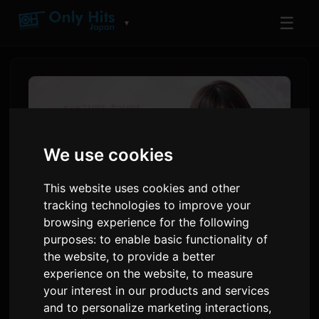
☰
▼
We use cookies
This website uses cookies and other
tracking technologies to improve your
browsing experience for the following
purposes:
to enable basic functionality of
AI-kunstner Ichiki brocht
the website
,
to provide a better
debútalbum 'Love
experience on the website
,
to measure
your interest in our products and services
Singularity' út
and to personalize marketing interactions
,