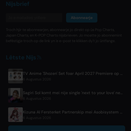
Nijsbrief
Abonnearje
Troch hjir te abonnearjen, abonnearje jo direkt op ús Pop Charts,
Japan Charts, en K-POP Charts nijsbrieven. Jo moatte jo abonnemint
befêstigje troch op de link yn 'e e-post te klikken dy't jo ûntfange.
Lêtste Nijs
TV Anime 'Shozen' Set foar April 2027 Premiere op Fuji TV
6 Augustus 2026
Sagiri Sol komt mei nije single 'next to your love' nei in hiatus
6 Augustus 2026
Kizuna AI Fersterket Partnerskip mei Asobisystem foarôfgeande oan 10e Jubileum Wrâldtoernee
6 Augustus 2026