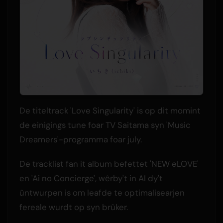
De titeltrack 'Love Singularity' is op dit momint
de einigings tune foar TV Saitama syn 'Music
Dreamers'-programma foar july.
De tracklist fan it album befettet 'NEW eLOVE'
en 'Ai no Concierge', wêrby't in AI dy't
ûntwurpen is om leafde te optimalisearjen
fereale wurdt op syn brûker.