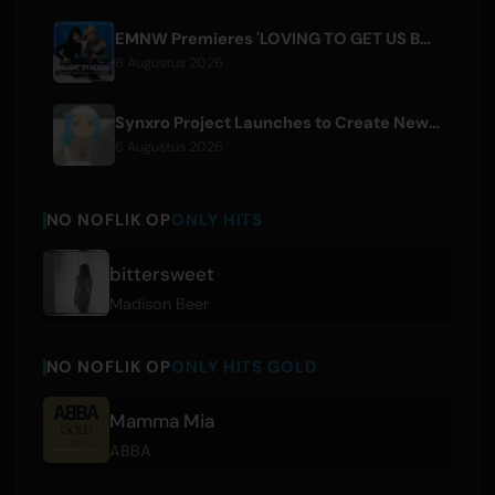
EMNW Premieres 'LOVING TO GET US BY' Music Video on August 7
6 Augustus 2026
Synxro Project Launches to Create New IP from Fictional Anime Openings
6 Augustus 2026
NO NOFLIK OP
ONLY HITS
bittersweet
Madison Beer
NO NOFLIK OP
ONLY HITS GOLD
Mamma Mia
ABBA