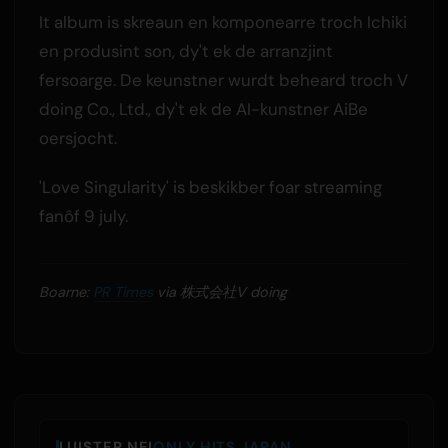
It album is skreaun en komponearre troch Ichiki
en produsint son, dy't ek de arranzjint
fersoarge. De keunstner wurdt beheard troch V
doing Co., Ltd., dy't ek de AI-kunstner AiBe
oersjocht.
'Love Singularity' is beskikber foar streaming
fanôf 9 july.
Boarne:
PR Times
via 株式会社V doing
LUISTER NEI
ONLY HITS JAPAN