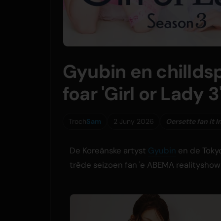
Gyubin en chillds
foar 'Girl or Lady 3
Troch
Sam
2 Juny 2026
Oersette fan it I
De Koreänske artyst
Gyubin
en de Toky
trêde seizoen fan 'e ABEMA realityshow '