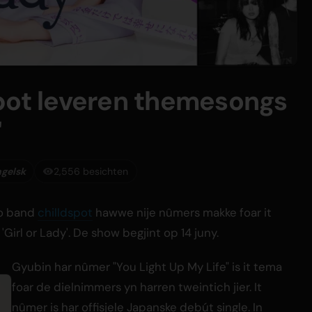
pot leveren themesongs
'
ngelsk
2,556 besichten
o band
chilldspot
hawwe nije nûmers makke foar it
Girl or Lady'. De show begjint op 14 juny.
Gyubin har nûmer "You Light Up My Life" is it tema
foar de dielnimmers yn harren tweintich jier. It
nûmer is har offisjele Japanske debút single. In