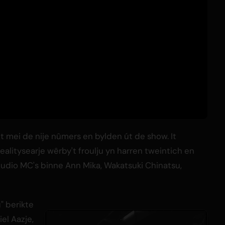
t mei de nije nûmers en bylden út de show. It
 realitysearje wêrby't froulju yn harren tweintich en
. Studio MC's binne Ann Mika, Wakatsuki Chinatsu,
" berikte
iel Aazje,