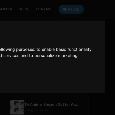
ARTEN
NIJS
KONTAKT
HARKJE
LUISTER NEI
ONLY HITS JAPAN
following purposes:
to enable basic functionality
nd services and to personalize marketing
Only Hits Japan
Spylje
RESENTE ARTIKELS
TV Anime 'Shozen' Set for April 2027 Premiere on Fuji TV
6 Augustus 2026