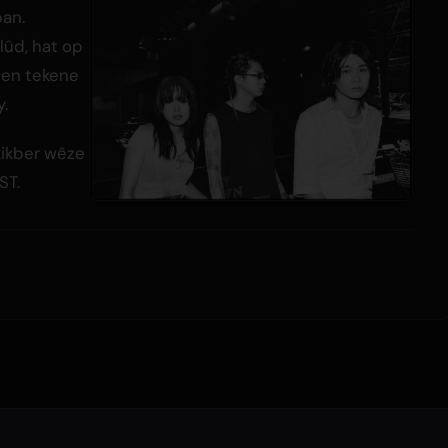
pan.
lûd, hat op
, en tekene
y.
skikber wêze
ST.