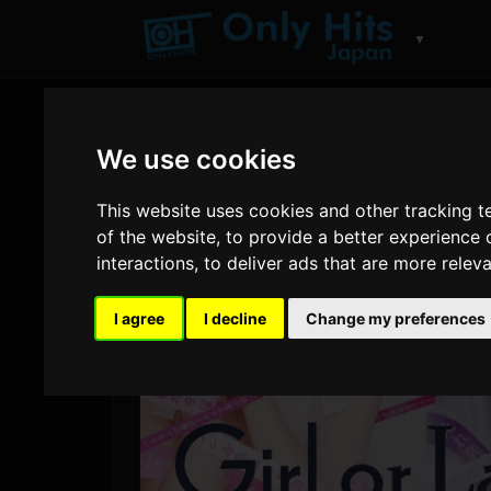
▼
We use cookies
This website uses cookies and other tracking 
of the website
,
to provide a better experience 
interactions
,
to deliver ads that are more relev
I agree
I decline
Change my preferences