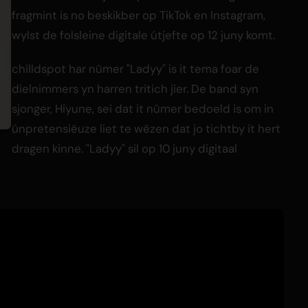
fragmint is no beskikber op TikTok en Instagram,
wylst de folsleine digitale útjefte op 12 juny komt.
chilldspot har nûmer "Ladyy" is it tema foar de
dielnimmers yn harren tritich jier. De band syn
sjonger, Hiyune, sei dat it nûmer bedoeld is om in
ûnpretensiëuze liet te wêzen dat jo tichtby it hert
dragen kinne. "Ladyy" sil op 10 juny digitaal