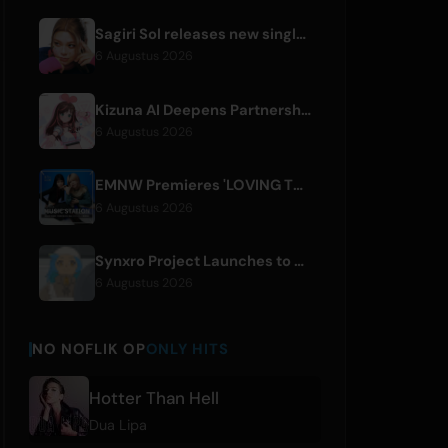
Sagiri Sol releases new single 'next to your love' after hiatus
6 Augustus 2026
Kizuna AI Deepens Partnership with Asobisystem Ahead of 10th Anniversary World Tour
6 Augustus 2026
EMNW Premieres 'LOVING TO GET US BY' Music Video on August 7
6 Augustus 2026
Synxro Project Launches to Create New IP from Fictional Anime Openings
6 Augustus 2026
NO NOFLIK OP
ONLY HITS
Hotter Than Hell
Dua Lipa