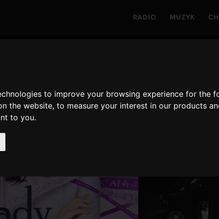
RADIO
MUZYK
CH
technologies to improve your browsing experience for the 
on the website
,
to measure your interest in our products a
ant to you
.