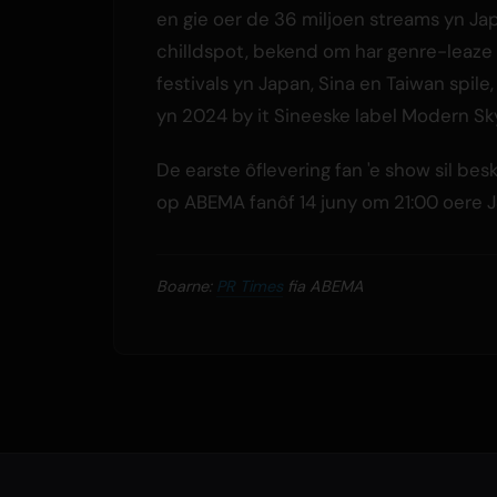
en gie oer de 36 miljoen streams yn Ja
chilldspot, bekend om har genre-leaze 
festivals yn Japan, Sina en Taiwan spile
yn 2024 by it Sineeske label Modern Sk
De earste ôflevering fan 'e show sil be
op ABEMA fanôf 14 juny om 21:00 oere J
Boarne:
PR Times
fia ABEMA