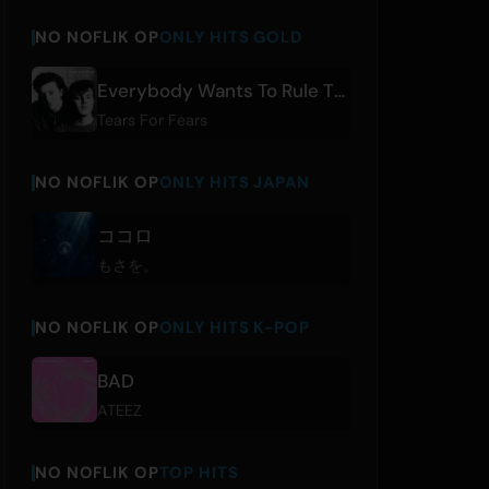
NO NOFLIK OP
ONLY HITS GOLD
Everybody Wants To Rule The World
Tears For Fears
NO NOFLIK OP
ONLY HITS JAPAN
ココロ
もさを。
NO NOFLIK OP
ONLY HITS K-POP
BAD
ATEEZ
NO NOFLIK OP
TOP HITS