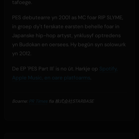
tafoege.
PES debutearre yn 2001 as MC foar RIP SLYME,
in groep dy't ferskate earsten behelle foar in
Japanske hip-hop artyst, ynklusyf optredens
yn Budokan en oersees. Hy begûn syn solowurk
yn 2012.
De EP 'PES Part III' is no út. Harkje op
Spotify,
Apple Music, en oare platfoarms
.
Boarne:
PR Times
fia 株式会社STARBASE