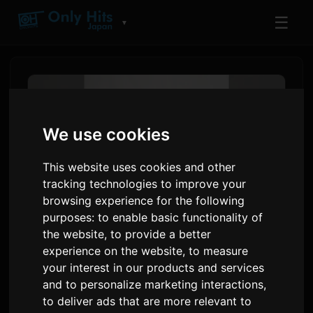
☰
▼
We use cookies
This website uses cookies and other
tracking technologies to improve your
browsing experience for the following
purposes:
to enable basic functionality of
the website
,
to provide a better
PES fan RIP SLYME út nije EP
experience on the website
,
to measure
your interest in our products and services
'PES Part III'
and to personalize marketing interactions
,
to deliver ads that are more relevant to
Troch
Sam
7 July 2026
Oersette fan it Ingelsk