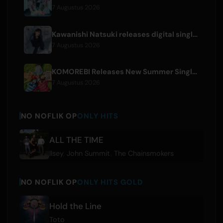
7 Augustus 2026
Kawanishi Natsuki releases digital single 'Sayonara wa Ichiban Kirei na Atashi de'
7 Augustus 2026
KOMOREBI Releases New Summer Single 'Letsu Natsu'
7 Augustus 2026
NO NOFLIK OP
ONLY HITS
ALL THE TIME
Ilsey
,
John Summit
,
The Chainsmokers
NO NOFLIK OP
ONLY HITS GOLD
Hold the Line
Toto