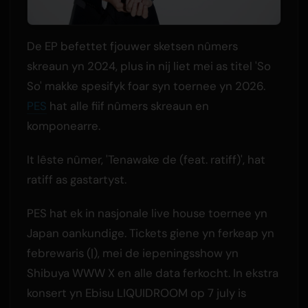
De EP befettet fjouwer sketsen nûmers
skreaun yn 2024, plus in nij liet mei as titel 'So
So' makke spesifyk foar syn toernee yn 2026.
PES
hat alle fiif nûmers skreaun en
komponearre.
It lêste nûmer, 'Tenawake de (feat. ratiff)', hat
ratiff as gastartyst.
PES hat ek in nasjonale live house toernee yn
Japan oankundige. Tickets giene yn ferkeap yn
febrewaris (|), mei de iepeningsshow yn
Shibuya WWW X en alle data ferkocht. In ekstra
konsert yn Ebisu LIQUIDROOM op 7 july is