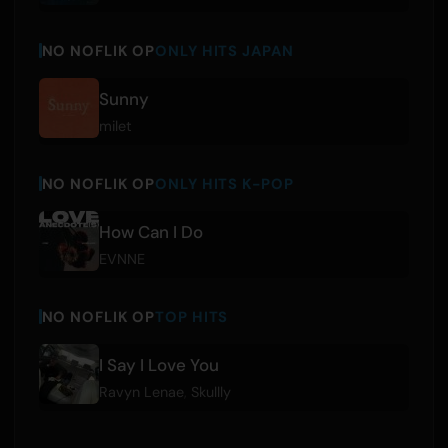
NO NOFLIK OP
ONLY HITS JAPAN
Sunny
milet
NO NOFLIK OP
ONLY HITS K-POP
How Can I Do
EVNNE
NO NOFLIK OP
TOP HITS
I Say I Love You
Ravyn Lenae
,
Skullly