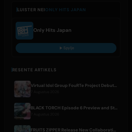
LUISTER NEI
ONLY HITS JAPAN
Only Hits Japan
Spylje
RESENTE ARTIKELS
Virtual Idol Group FouRTe Project Debuts with 'ALL IN' Album Produced by m-flo's ☆Taku Takahashi
7 Augustus 2026
BLACK TORCH Episode 6 Preview and Streaming Details
7 Augustus 2026
FRUITS ZIPPER Release New Collaboration Song '1,2,3,FOOOOUR'