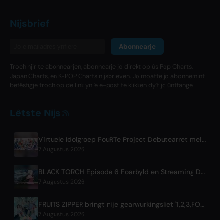
Nijsbrief
Abonnearje
Troch hjir te abonnearjen, abonnearje jo direkt op ús Pop Charts,
Japan Charts, en K-POP Charts nijsbrieven. Jo moatte jo abonnemint
befêstigje troch op de link yn 'e e-post te klikken dy't jo ûntfange.
Lêtste Nijs
Virtuele Idolgroep FouRTe Project Debutearret mei 'ALL IN' Album Produsearre troch m-flo's ☆Taku Takahashi
7 Augustus 2026
BLACK TORCH Episode 6 Foarbyld en Streaming Details
7 Augustus 2026
FRUITS ZIPPER bringt nije gearwurkingsliet '1,2,3,FOOOOUR' út
7 Augustus 2026