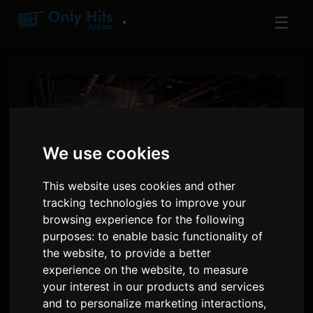
☰
▼
We use cookies
This website uses cookies and other
tracking technologies to improve your
browsing experience for the following
purposes:
to enable basic functionality of
ReoNa treedt op by AFA
the website
,
to provide a better
Thailand 2026, kondigt nije
experience on the website
,
to measure
your interest in our products and services
single oan
and to personalize marketing interactions
,