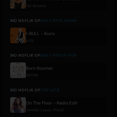
Pat Benatar
NO NOFLIK OP
ONLY HITS JAPAN
I-BULL - iburu
jo0ji
NO NOFLIK OP
ONLY HITS K-POP
Born Stunner
ARTMS
NO NOFLIK OP
TOP HITS
On The Floor - Radio Edit
Jennifer Lopez
,
Pitbull