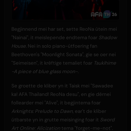
Begjinnend mei har set, sette ReoNa útein mei
"Nainai", it meislepende endtema foar
Shadow
House
. Nei in solo piano-útfoering fan
Beethoven's "Moonlight Sonata", gie se oer nei
"Seimeisen", it krêftige temaliet foar
Tsukihime
-A piece of blue glass moon-
.
Se groette de kliber yn it Taisk mei "Sawadee
ka! AFA Thailand! ReoNa desu", en gie dêrnei
follearder mei "Alive", it begjintema foar
Arknights: Prelude to Dawn
, ear't de kliber
útbarste yn in grutte meisinging foar it
Sword
Art Online: Alicization
tema "forget-me-not".