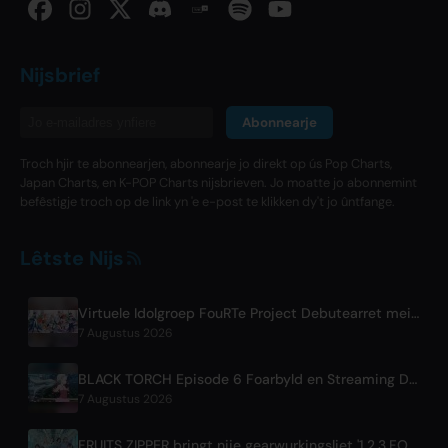
Nijsbrief
Abonnearje
Troch hjir te abonnearjen, abonnearje jo direkt op ús Pop Charts,
Japan Charts, en K-POP Charts nijsbrieven. Jo moatte jo abonnemint
befêstigje troch op de link yn 'e e-post te klikken dy't jo ûntfange.
Lêtste Nijs
Virtuele Idolgroep FouRTe Project Debutearret mei 'ALL IN' Album Produsearre troch m-flo's ☆Taku Takahashi
7 Augustus 2026
BLACK TORCH Episode 6 Foarbyld en Streaming Details
7 Augustus 2026
FRUITS ZIPPER bringt nije gearwurkingsliet '1,2,3,FOOOOUR' út