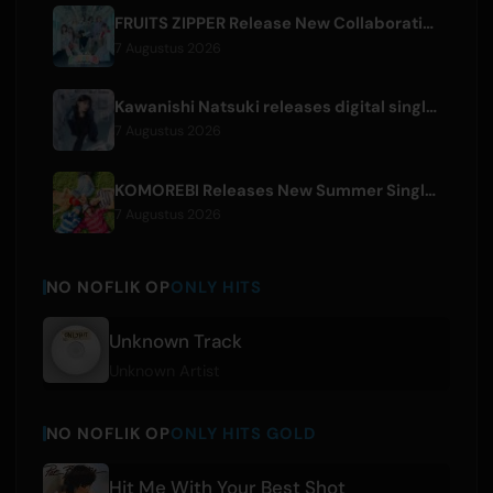
FRUITS ZIPPER Release New Collaboration Song '1,2,3,FOOOOUR'
7 Augustus 2026
Kawanishi Natsuki releases digital single 'Sayonara wa Ichiban Kirei na Atashi de'
7 Augustus 2026
KOMOREBI Releases New Summer Single 'Letsu Natsu'
7 Augustus 2026
NO NOFLIK OP
ONLY HITS
Unknown Track
Unknown Artist
NO NOFLIK OP
ONLY HITS GOLD
Hit Me With Your Best Shot