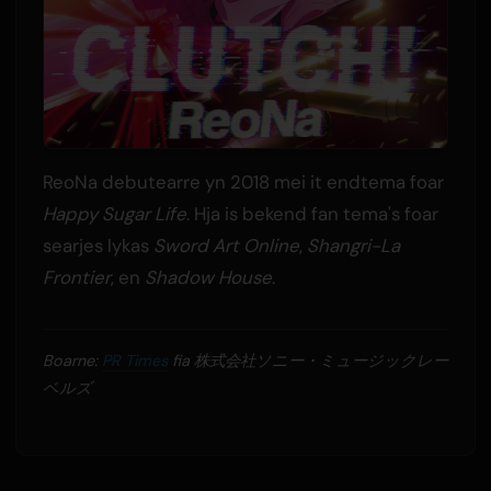
ReoNa debutearre yn 2018 mei it endtema foar
Happy Sugar Life
. Hja is bekend fan tema's foar
searjes lykas
Sword Art Online
,
Shangri-La
Frontier
, en
Shadow House
.
Boarne:
PR Times
fia 株式会社ソニー・ミュージックレー
ベルズ