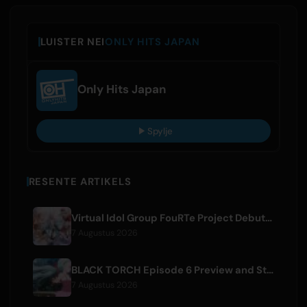
LUISTER NEI
ONLY HITS JAPAN
Only Hits Japan
Spylje
RESENTE ARTIKELS
Virtual Idol Group FouRTe Project Debuts with 'ALL IN' Album Produced by m-flo's ☆Taku Takahashi
7 Augustus 2026
BLACK TORCH Episode 6 Preview and Streaming Details
7 Augustus 2026