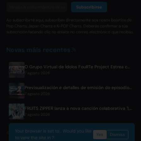
Subscribirse
Ao subscribirte aquí, subscribes directamente aos nosos boletíns de
Pop Charts, Japan Charts e K-POP Charts. Deberás confirmar a túa
subscrición facendo clic no enlace no correo electrónico que recibas.
Novas máis recentes
O Grupo Virtual de Ídolos FouRTe Project Estrea co Álbum 'ALL IN' Producido por ☆Taku Takahashi de m-flo
7 agosto 2026
Previsualización e detalles de emisión do episodio 6 de BLACK TORCH
7 agosto 2026
FRUITS ZIPPER lanza a nova canción colaborativa '1,2,3,FOOOOUR'
7 agosto 2026
Your browser is set to . Would you like
© 2026 OnlyHit. All rights reserved. - Metadata provided by
ACRCloud
Yes
Dismiss
to view the site in ?