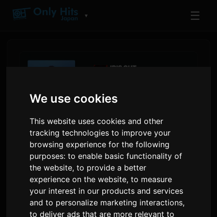
☰
▼
We use cookies
This website uses cookies and other
tracking technologies to improve your
browsing experience for the following
purposes:
to enable basic functionality of
the website
,
to provide a better
As listas de Amazon Music
experience on the website
,
to measure
mostran que Kenshi Yonezu
your interest in our products and services
e King Gnu lideran as
and to personalize marketing interactions
,
to deliver ads that are more relevant to