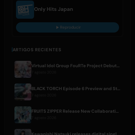
Only Hits Japan
Reproducir
ARTIGOS RECIENTES
Virtual Idol Group FouRTe Project Debuts with 'ALL IN' Album Produced by m-flo's ☆Taku Takahashi
7 agosto 2026
BLACK TORCH Episode 6 Preview and Streaming Details
7 agosto 2026
FRUITS ZIPPER Release New Collaboration Song '1,2,3,FOOOOUR'
7 agosto 2026
Kawanishi Natsuki releases digital single 'Sayonara wa Ichiban Kirei na Atashi de'