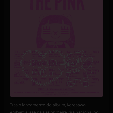
Tras o lanzamento do álbum, Koresawa
embarcarase na súa primeira xira nacional por