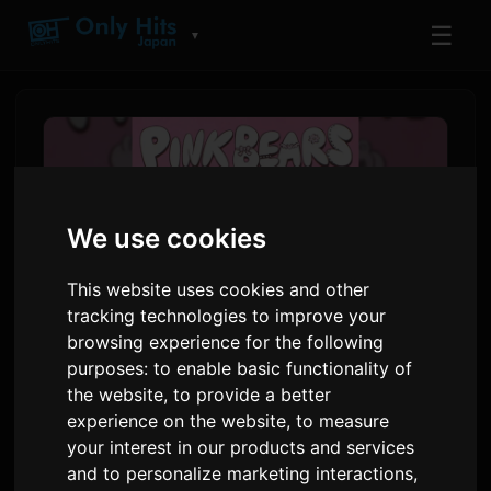
☰
▼
We use cookies
This website uses cookies and other
tracking technologies to improve your
browsing experience for the following
purposes:
to enable basic functionality of
Koresawa anuncia a lista de
the website
,
to provide a better
temas do seu miniálbum
experience on the website
,
to measure
your interest in our products and services
'PINK BEARS', sinxelo
and to personalize marketing interactions
,