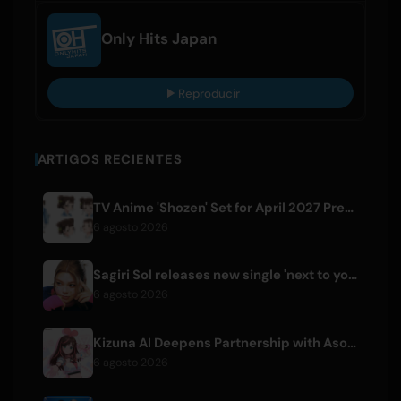
Only Hits Japan
Reproducir
ARTIGOS RECIENTES
TV Anime 'Shozen' Set for April 2027 Premiere on Fuji TV
6 agosto 2026
Sagiri Sol releases new single 'next to your love' after hiatus
6 agosto 2026
Kizuna AI Deepens Partnership with Asobisystem Ahead of 10th Anniversary World Tour
6 agosto 2026