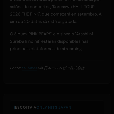
salóns de concertos, 'Koresawa HALL TOUR
2026 THE PINK', que comezará en setembro. A
xira de 20 datas xá está esgotada.
O álbum 'PINK BEARS' e o sinxelo "Atashi ni
Sureba Ii no ni!" estarán dispoñibles nas
principais plataformas de streaming.
Fonte:
PR Times
vía 日本コロムビア株式会社
ESCOITA A
ONLY HITS JAPAN