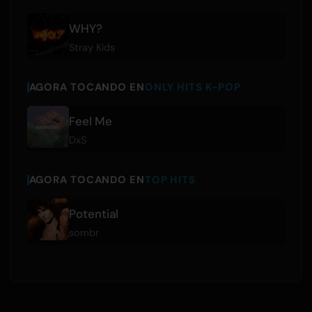
WHY?
Stray Kids
AGORA TOCANDO EN
ONLY HITS K-POP
Feel Me
DxS
AGORA TOCANDO EN
TOP HITS
Potential
sombr