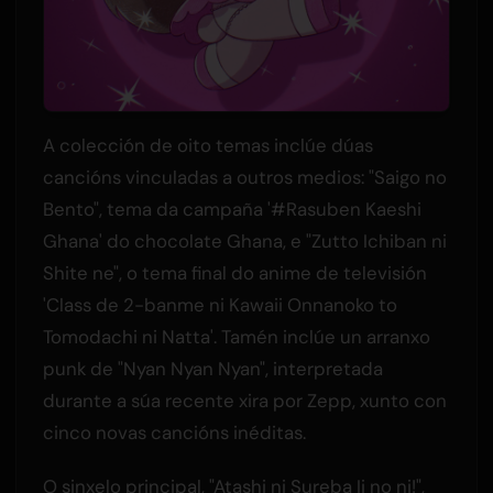
A colección de oito temas inclúe dúas
cancións vinculadas a outros medios: "Saigo no
Bento", tema da campaña '#Rasuben Kaeshi
Ghana' do chocolate Ghana, e "Zutto Ichiban ni
Shite ne", o tema final do anime de televisión
'Class de 2-banme ni Kawaii Onnanoko to
Tomodachi ni Natta'. Tamén inclúe un arranxo
punk de "Nyan Nyan Nyan", interpretada
durante a súa recente xira por Zepp, xunto con
cinco novas cancións inéditas.
O sinxelo principal, "Atashi ni Sureba Ii no ni!",