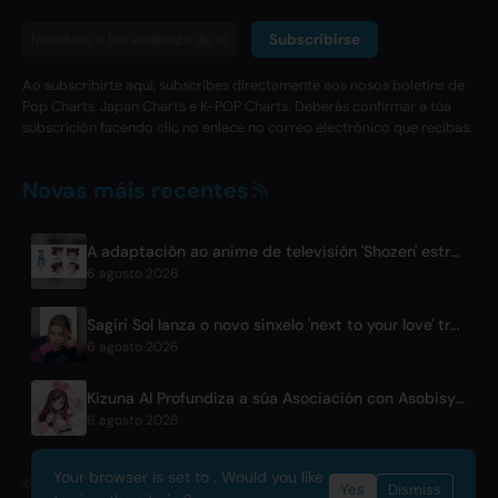
Subscribirse
Ao subscribirte aquí, subscribes directamente aos nosos boletíns de
Pop Charts, Japan Charts e K-POP Charts. Deberás confirmar a túa
subscrición facendo clic no enlace no correo electrónico que recibas.
Novas máis recentes
A adaptación ao anime de televisión 'Shozen' estrearase en abril de 2027 en Fuji TV
6 agosto 2026
Sagiri Sol lanza o novo sinxelo 'next to your love' tras o seu paréntese
6 agosto 2026
Kizuna AI Profundiza a súa Asociación con Asobisystem Antes da Xira Mundial polo 10º Aniversario
6 agosto 2026
Your browser is set to . Would you like
© 2026 OnlyHit. All rights reserved. - Metadata provided by
ACRCloud
Yes
Dismiss