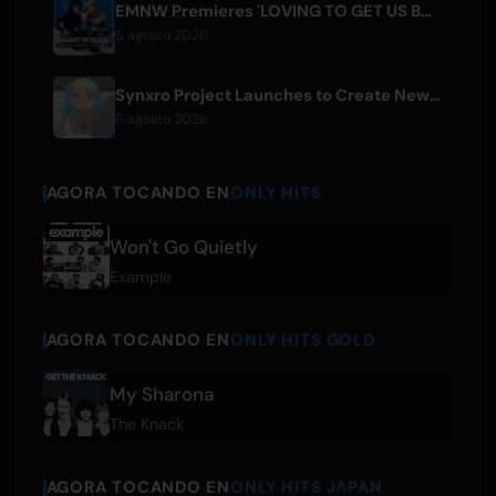
EMNW Premieres 'LOVING TO GET US BY' Music Video on August 7
6 agosto 2026
Synxro Project Launches to Create New IP from Fictional Anime Openings
6 agosto 2026
AGORA TOCANDO EN
ONLY HITS
Won't Go Quietly
Example
AGORA TOCANDO EN
ONLY HITS GOLD
My Sharona
The Knack
AGORA TOCANDO EN
ONLY HITS JAPAN