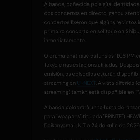
A banda, coñecida pola súa identidade 
dos concertos en directo, gañou atenc
concertos fixeron que algúns recintos 
primeiro concerto en solitario en Shi
inmediatamente.
O drama emitirase os luns ás 11:06 PM e
Tokyo e nas estacións afiliadas. Despoi
emisión, os episodios estarán dispoñib
streaming en
U-NEXT
. A vista diferida 
streaming) tamén está dispoñible en TV
A banda celebrará unha festa de lanz
para "weapons" titulada "PRINTED HEAV
Daikanyama UNIT o 24 de xullo de 2026