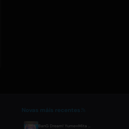
Novas máis recentes
BanG Dream! Yume∞Mita Episode 8 Live Clip Released