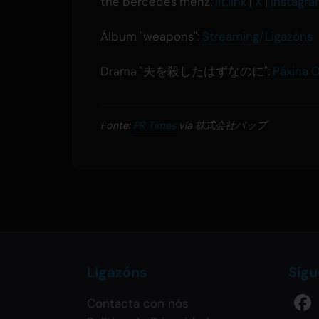
the bercedes menz:
lit.link
|
X
|
Instagr
Álbum "weapons":
Streaming/Ligazóns
Drama "夫を殺したはずなのに":
Páxina O
Fonte:
PR Times
vía 株式会社バップ
Ligazóns
Síg
Contacta con nós