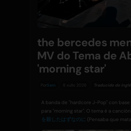
the bercedes men
MV do Tema de Ab
'morning star'
Por
Sam
8 xullo 2026
Traducido do inglé
A banda de "hardcore J-Pop" con base 
para "morning star". O tema é a canció
を殺したはずなのに
(Pensaba que matar