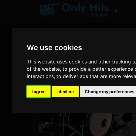
▼
We use cookies
This website uses cookies and other tracking 
of the website
,
to provide a better experience 
interactions
,
to deliver ads that are more relev
I agree
I decline
Change my preferences