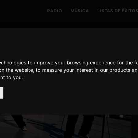
RADIO
MÚSICA
LISTAS DE ÉXITO
technologies to improve your browsing experience for the 
on the website
,
to measure your interest in our products a
ant to you
.