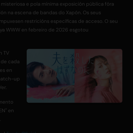
misteriosa e pola mínima exposición pública fóra
ión na escena de bandas do Xapón. Os seus
impuxesen restricións específicas de acceso. O seu
buya WWW en febreiro de 2026 esgotou
n TV
s de cada
les en
(catch-up
er.
amento
EN" en
.