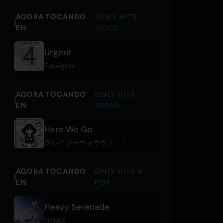
AGORA TOCANDO
ONLY HITS
EN
GOLD
Urgent
Foreigner
AGORA TOCANDO
ONLY HITS
EN
JAPAN
Here We Go
クレイジーウォウウォ！！
AGORA TOCANDO
ONLY HITS K-
EN
POP
Heavy Serenade
NMIXX