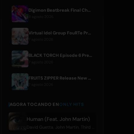
Digimon Beatbreak Final Chapter Premieres August 9, Free Episode Batch on YouTube
8 agosto 2026
Virtual Idol Group FouRTe Project Debuts with 'ALL IN' Album Produced by m-flo's ☆Taku Takahashi
7 agosto 2026
BLACK TORCH Episode 6 Preview and Streaming Details
7 agosto 2026
FRUITS ZIPPER Release New Collaboration Song '1,2,3,FOOOOUR'
7 agosto 2026
AGORA TOCANDO EN
ONLY HITS
Human (Feat. John Martin)
David Guetta
,
John Martin
,
Third Party