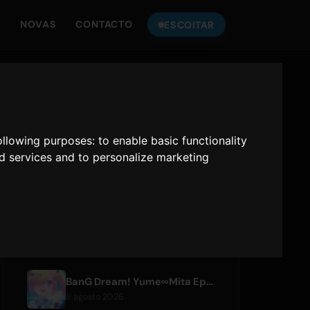
S
NOVAS
CONTACTO
ESCOITAR
ESCOITA A
ONLY HITS JAPAN
following purposes:
to enable basic functionality
Only Hits Japan
nd services and to personalize marketing
Reproducir
ARTIGOS RECIENTES
BanG Dream! Yume∞Mita Episode 8 Live Clip Released
8 agosto 2026