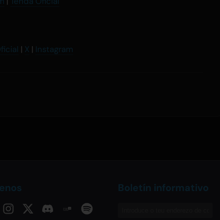
am
|
Tenda Oficial
ficial
|
X
|
Instagram
uenos
Boletín informativo