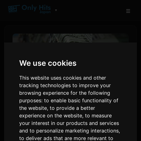
☰
▼
We use cookies
This website uses cookies and other
tracking technologies to improve your
browsing experience for the following
purposes:
to enable basic functionality of
the website
,
to provide a better
adieu's 'Wanna me' to End
experience on the website
,
to measure
Ascendance of a
your interest in our products and services
and to personalize marketing interactions
,
Bookworm's Second Cour
to deliver ads that are more relevant to