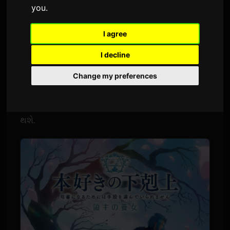
you
.
દ્વારા
Sam
1 જૂન 2026
અંગ્રેજીમાંથી અનુવાદિત
2,847 નજરો
I agree
I decline
adieu નું નવું ગીત "Wanna me" ટીવી એનિમે
"Ascendance of a Bookworm: The Adopted
Change my preferences
Daughter of a Lord" ના બીજા કોર માટે એન્ડિંગ થીમ
બનશે. આ સિંગલ 29 જુલાઈ, 2026 ના રોજ રિલીઝ
થશે.