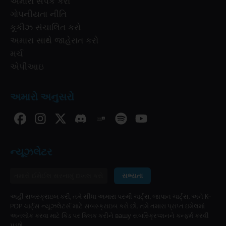
અમારો સંપર્ક કરો
ગોપનીયતા નીતિ
કૂકીઝ સંચાલિત કરો
અમારા સાથે જાહેરાત કરો
મર્ચ
એપીઆઇ
અમારો અનુસરો
ન્યૂઝલેટર
સભ્યતા
અહીં સબસ્ક્રાઇબ કરી, તમે સીધા અમારા પસ્મી ચાર્ટ્સ, જાપાન ચાર્ટ્સ, અને K-
POP ચાર્ટ્સ ન્યૂઝલેટર્સ માટે સબસ્ક્રાઇબ કરો છો. તમે તમારા પ્રાપ્ત ઇમેલમાં
અનલોક કરવા માટે કિડ પર ક્લિક કરીને вашу સબસ્ક્રિપ્શનને કન્ફર્મ કરવી
પડશે.