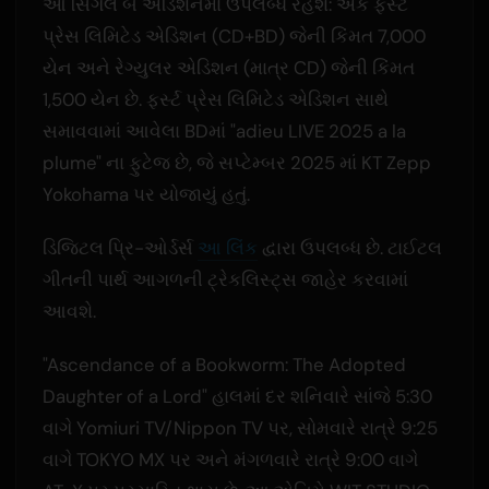
આ સિંગલ બે એડિશનમાં ઉપલબ્ધ રહેશે: એક ફર્સ્ટ
પ્રેસ લિમિટેડ એડિશન (CD+BD) જેની કિંમત 7,000
યેન અને રેગ્યુલર એડિશન (માત્ર CD) જેની કિંમત
1,500 યેન છે. ફર્સ્ટ પ્રેસ લિમિટેડ એડિશન સાથે
સમાવવામાં આવેલા BDમાં "adieu LIVE 2025 a la
plume" ના ફુટેજ છે, જે સપ્ટેમ્બર 2025 માં KT Zepp
Yokohama પર યોજાયું હતું.
ડિજિટલ પ્રિ-ઓર્ડર્સ
આ લિંક
દ્વારા ઉપલબ્ધ છે. ટાઈટલ
ગીતની પાર્થ આગળની ટ્રેકલિસ્ટ્સ જાહેર કરવામાં
આવશે.
"Ascendance of a Bookworm: The Adopted
Daughter of a Lord" હાલમાં દર શનિવારે સાંજે 5:30
વાગે Yomiuri TV/Nippon TV પર, સોમવારે રાત્રે 9:25
વાગે TOKYO MX પર અને મંગળવારે રાત્રે 9:00 વાગે