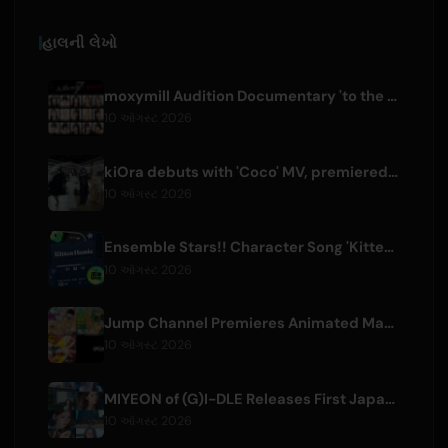
હાલની લેખો
moxymill Audition Documentary 'to the nex7' Episode 1 Released
10 ઑગસ્ટ 2026
kiOra debuts with 'Coco' MV, premiered at HEAD IN THE CLOUDS LA
10 ઑગસ્ટ 2026
Ensemble Stars!! Character Song 'Kitten Homie' by Ritsu Sakuma Releases Worldwide
10 ઑગસ્ટ 2026
Jump Channel Premieres Animated Manga for Three New Shonen Jump Series
10 ઑગસ્ટ 2026
MIYEON of (G)I-DLE Releases First Japanese Solo Single 'RUN AWAY'
10 ઑગસ્ટ 2026