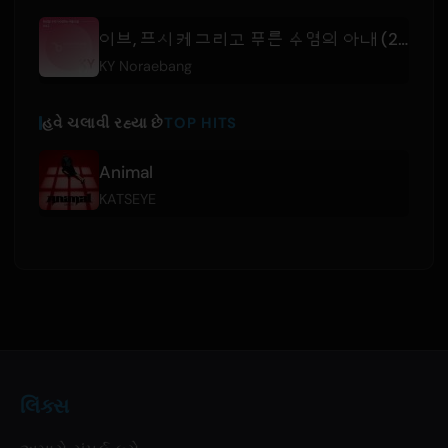
이브, 프시케 그리고 푸른 수염의 아내 (29292) MR
KY Noraebang
હવે ચલાવી રહ્યા છે
TOP HITS
Animal
KATSEYE
લિંક્સ