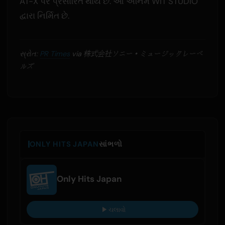
AT-X પર પ્રસારિત થાય છે. આ એનિમે WIT STUDIO
દ્વારા નિર્મિત છે.
સ્રોત:
PR Times
via 株式会社ソニー・ミュージックレーベ
ルズ
ONLY HITS JAPAN
સાંભળો
Only Hits Japan
ચલાવો