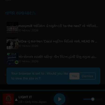
તાજા સમાચાર
moxymill ઓડિશન ડોક્યુમેન્ટરી 'to the nex7' નો એપિસોડ 1 રિલીઝ
10 ઑગસ્ટ 2026
kiOra નું શરૂઆત 'Coco' મ્યુઝિક વિડિયો સાથે, HEAD IN THE CLOUDS LA પર પ્રીમિયર
10 ઑગસ્ટ 2026
એન્સેમ્બલ સ્ટાર્સ!! ચરિત્ર ગીત 'કિટન હોમી' રિસુ સકુમા દ્વારા વિશ્વભરમાં રિલીઝ
10 ઑગસ્ટ 2026
Your browser is set to . Would you like
© 2026 OnlyHit. All rights reserved. - Metadata provided by
ACRCloud
Yes
Dismiss
to view the site in ?
LIGHT IT
▲
CB
• Only Hits Japan