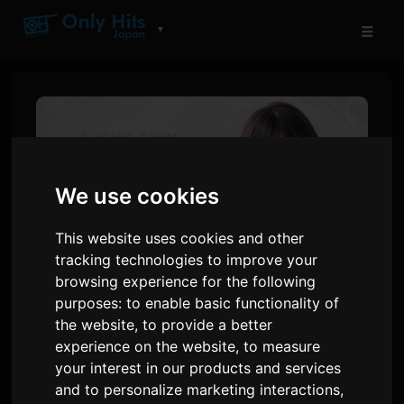
☰
▼
We use cookies
This website uses cookies and other
tracking technologies to improve your
browsing experience for the following
purposes:
to enable basic functionality of
AI કલાકાર ઇચિકી પ્રથમ એલ્બમ
the website
,
to provide a better
'લવ સિંગ્યુલેરિટી' રિલીઝ કરે છે
experience on the website
,
to measure
your interest in our products and services
and to personalize marketing interactions
,
દ્વારા
Sam
9 જુલાઈ 2026
અંગ્રેજીમાંથી અનુવાદિત