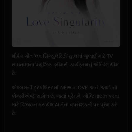
શીર્ષક ગીત 'લવ સિંગ્યુલેરિટી' હાલમાં જુલાઈ માટે TV
સાઇતામાના 'મ્યુઝિક ડ્રીમર્સ' કાર્યક્રમનું એન્ડિંગ થીમ
છે.
એલ્બમની ટ્રેકલિસ્ટમાં 'NEW eLOVE' અને 'આઈ નો
કોન્સીએર્જ' સામેલ છે, જ્યાં પ્રેમને ઓપ્ટિમાઇઝ કરવા
માટે ડિઝાઇન કરાયેલ AI તેના વપરાશકર્તા પર પ્રેમ કરે
છે.