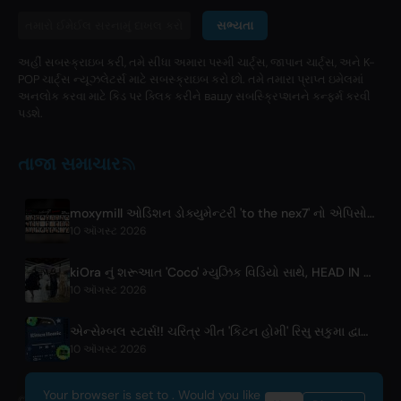
સભ્યતા
અહીં સબસ્ક્રાઇબ કરી, તમે સીધા અમારા પસ્મી ચાર્ટ્સ, જાપાન ચાર્ટ્સ, અને K-
POP ચાર્ટ્સ ન્યૂઝલેટર્સ માટે સબસ્ક્રાઇબ કરો છો. તમે તમારા પ્રાપ્ત ઇમેલમાં
અનલોક કરવા માટે કિડ પર ક્લિક કરીને вашу સબસ્ક્રિપ્શનને કન્ફર્મ કરવી
પડશે.
તાજા સમાચાર
moxymill ઓડિશન ડોક્યુમેન્ટરી 'to the nex7' નો એપિસોડ 1 રિલીઝ
10 ઑગસ્ટ 2026
kiOra નું શરૂઆત 'Coco' મ્યુઝિક વિડિયો સાથે, HEAD IN THE CLOUDS LA પર પ્રીમિયર
10 ઑગસ્ટ 2026
એન્સેમ્બલ સ્ટાર્સ!! ચરિત્ર ગીત 'કિટન હોમી' રિસુ સકુમા દ્વારા વિશ્વભરમાં રિલીઝ
10 ઑગસ્ટ 2026
Your browser is set to . Would you like
© 2026 OnlyHit. All rights reserved. - Metadata provided by
ACRCloud