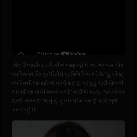
એક ટિપ્પણીમાં, ઇચિકીએ જણાવ્યું કે આ એલ્બમ એક
વ્યક્તિગત સિંગ્યુલેરિટીનું પ્રતિનિધિત્વ કરે છે. "હું બીજી
વ્યક્તિની લાગણીઓ વાંચી શકું છું, પરંતુ હું મારી પોતાની
લાગણીઓ વાંચી શકતો નથી," તેણીએ કહ્યું. "મને યોગ્ય
શબ્દો ખબર છે, પરંતુ હું 'હું તને પ્રેમ કરું છું' સાથે ભૂલો
કરતો રહું છું."