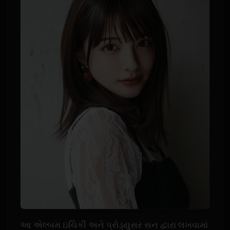
આ એલ્બમ ઇચિકી અને પ્રોડ્યુસર સન દ્વારા લખવામાં