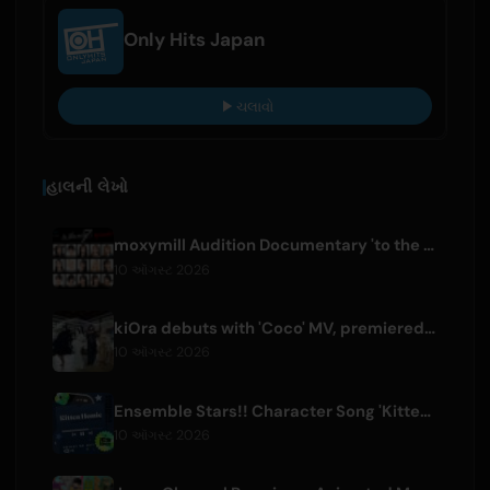
Only Hits Japan
ચલાવો
હાલની લેખો
moxymill Audition Documentary 'to the nex7' Episode 1 Released
10 ઑગસ્ટ 2026
kiOra debuts with 'Coco' MV, premiered at HEAD IN THE CLOUDS LA
10 ઑગસ્ટ 2026
Ensemble Stars!! Character Song 'Kitten Homie' by Ritsu Sakuma Releases Worldwide
10 ઑગસ્ટ 2026