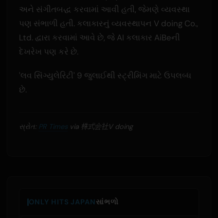
અને સંગીતબદ્ધ કરવામાં આવી હતી, જેમણે વ્યવસ્થા
પણ સંભાળી હતી. કલાકારનું વ્યવસ્થાપન V doing Co.,
Ltd. દ્વારા કરવામાં આવે છે, જે AI કલાકાર AiBeની
દેખરેખ પણ કરે છે.
'લવ સિંગ્યુલેરિટી' 9 જુલાઈથી સ્ટ્રીમિંગ માટે ઉપલબ્ધ
છે.
સ્રોત:
PR Times
via 株式会社V doing
ONLY HITS JAPAN
સાંભળો