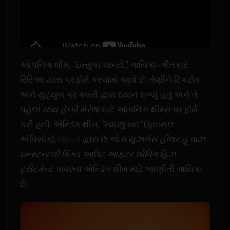
ઓપનિંગ થીમ,
"ઇત્સુકા ચાન્ટો."
, ગાયિકા-ગીતકાર
રિરિઆ દ્વારા પરફોર્મ કરવામાં આવે છે. તેણીને ટિકટોક
અને યુટ્યુબ પર કવર્સ દ્વારા ધ્યાન મળ્યું હતું અને તે
પહેલાં
માય હેપ્પી મેરેજ
માટે ઓપનિંગ થીમ્સ પરફોર્મ
કરી હતી. એન્ડિંગ થીમ,
"સાઇશુકાઇ"
(ફાઇનલ
એપિસોડ),
સોરાટો
દ્વારા છે, જે
ધ યુઝલેસ હીલર હૂ વાઝ
ઇન્સ્ટન્ટલી કિક્ડ આઉટ આફ્ટર શોવિંગ હિઝ
ટ્રીટમેન્ટ પાવર
ના એન્ડિંગ થીમ માટે જાણીતી ગાયિકા
છે.