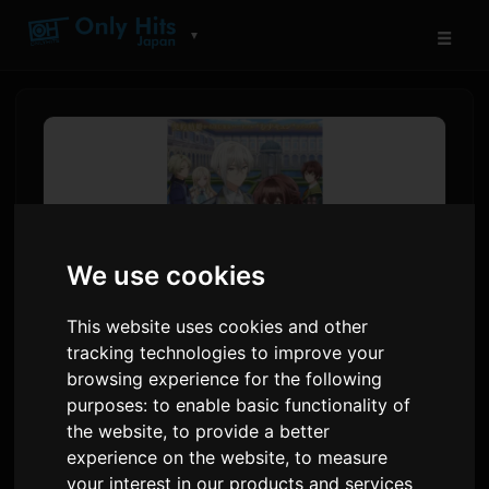
☰
▼
We use cookies
This website uses cookies and other
tracking technologies to improve your
browsing experience for the following
એનિમે 'કિમી આઇ'ની PV, થીમ
purposes:
to enable basic functionality of
ગીતો જાહેર, જુલાઈ 4થી પ્રસારણ
the website
,
to provide a better
experience on the website
,
to measure
દ્વારા
Sam
3 જૂન 2026
અંગ્રેજીમાંથી અનુવાદિત
your interest in our products and services