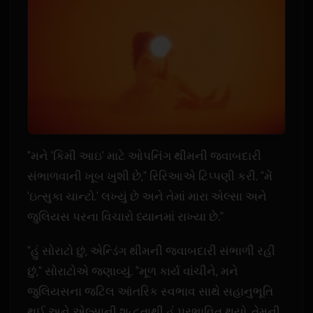
"મને 'કિમી આઇ' માટે ઓપનિંગ થીમની જવાબદારી
સંભાળવાની ખૂબ ખુશી છે," રિરિઆએ ટિપ્પણી કરી. "મેં
'ઇત્સુકા ચાન્ટો.' લખ્યું છે અને તેમાં મારા એલ્સા અને
જુલિયસ પરના વિચારો ધ્યાનમાં રાખ્યા છે."
"હું સોરાટો છું, એન્ડિંગ થીમની જવાબદારી સંભાળી રહી
છું," સોરાટોએ જણાવ્યું. "મૂળ કાર્ય વાંચીને, મને
જુલિયસના જટિલ આંતરિક સ્વભાવ સાથે સહાનુભૂતિ
થઈ અને એલ્સાની શુદ્ધતાથી હું પ્રભાવિત થયો. તેમની