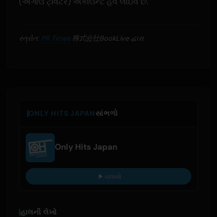
(અગાઉ ટ્વિટર) એકાઉન્ટ હવે લાઇવ છે.
સ્ત્રોત:
PR Times
株式会社BookLive દ્વારા
ONLY HITS JAPAN
સાંભળો
Only Hits Japan
ચલાવો
હાલની લેખો