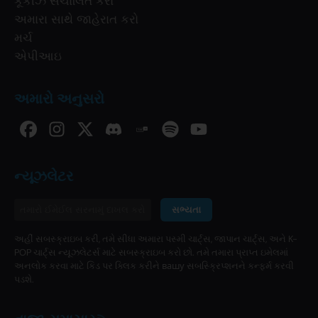
કૂકીઝ સંચાલિત કરો
અમારા સાથે જાહેરાત કરો
મર્ચ
એપીઆઇ
અમારો અનુસરો
ન્યૂઝલેટર
સભ્યતા
અહીં સબસ્ક્રાઇબ કરી, તમે સીધા અમારા પસ્મી ચાર્ટ્સ, જાપાન ચાર્ટ્સ, અને K-
POP ચાર્ટ્સ ન્યૂઝલેટર્સ માટે સબસ્ક્રાઇબ કરો છો. તમે તમારા પ્રાપ્ત ઇમેલમાં
અનલોક કરવા માટે કિડ પર ક્લિક કરીને вашу સબસ્ક્રિપ્શનને કન્ફર્મ કરવી
પડશે.