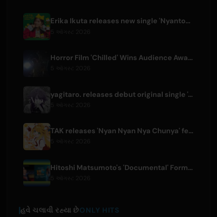
Erika Ikuta releases new single 'Nyantokanyaruru' for children's book 'Fumikiri Neko'
5 ઑગસ્ટ 2026
Horror Film 'Chilled' Wins Audience Award at Fantasia Festival
5 ઑગસ્ટ 2026
yagitaro. releases debut original single 'Aria.' with Suda Keina
5 ઑગસ્ટ 2026
TAK releases 'Nyan Nyan Nya Chunya' featuring Kotoha for Zenless Zone Zero
5 ઑગસ્ટ 2026
Hitoshi Matsumoto's 'Documental' Format to Launch US Version
5 ઑગસ્ટ 2026
હવે ચલાવી રહ્યા છે
ONLY HITS