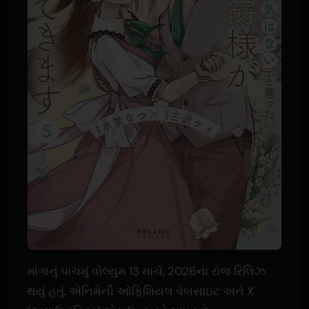
માંગાનું પાંચમું વોલ્યુમ 13 માર્ચ, 2026ના રોજ રિલિઝ
થયું હતું. એનિમેની ઓફિશિયલ વેબસાઇટ અને X