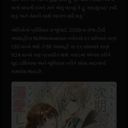
વાર્તા વાંચતી વખતે, મને એવું લાગ્યું કે હું 'સાઇશુકાઇ' રચી
શકું અને તેમની સાથે આગળ વધી શકું."
એનિમેનો પ્રીમિયર 4 જુલાઈ, 2026ના રોજ ટીવી
આશાહીના NUMAnimation બ્લોકમાં દર શનિવારે રાત્રે
1:30 વાગ્યે થશે. તે BS આશાહી પર દર સોમવારે રાત્રે
11:24 વાગ્યે પણ પ્રસારિત થશે. કાસ્ટમાં એલ્સા તરીકે
યુઇ ઇશિકાવા અને જુલિયસ તરીકે સોમા સાઇતોનો
સમાવેશ થાય છે.