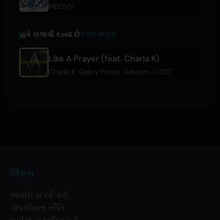
MEOVV
હવે ચલાવી રહ્યા છે
TOP HITS
Like A Prayer (feat. Charla K)
Charla K
,
Gabry Ponte
,
Galwaro
,
LIZOT
લિંક્સ
અમારો સંપર્ક કરો
ગોપનીયતા નીતિ