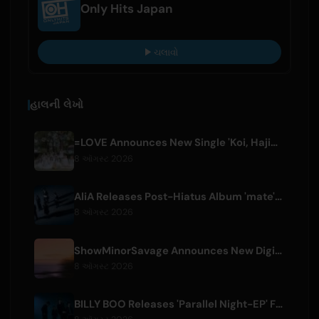
Only Hits Japan
ચલાવો
હાલની લેખો
=LOVE Announces New Single 'Koi, Hajimemashita.' and Tokyo Dome Concerts
8 ઑગસ્ટ 2026
AliA Releases Post-Hiatus Album 'mate', Announces Tokyo Live
8 ઑગસ્ટ 2026
ShowMinorSavage Announces New Digital Single 'Gradation'
8 ઑગસ્ટ 2026
BILLY BOO Releases 'Parallel Night-EP' Featuring TV Drama Theme Song