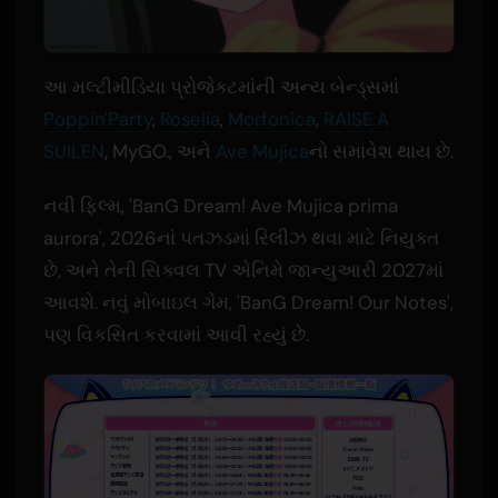
આ મલ્ટીમીડિયા પ્રોજેક્ટમાંની અન્ય બેન્ડ્સમાં
Poppin'Party
,
Roselia
,
Morfonica
,
RAISE A
SUILEN
, MyGO., અને
Ave Mujica
નો સમાવેશ થાય છે.
નવી ફિલ્મ, 'BanG Dream! Ave Mujica prima
aurora', 2026નાં પતઝડમાં રિલીઝ થવા માટે નિયુક્ત
છે, અને તેની સિક્વલ TV એનિમે જાન્યુઆરી 2027માં
આવશે. નવું મોબાઇલ ગેમ, 'BanG Dream! Our Notes',
પણ વિકસિત કરવામાં આવી રહ્યું છે.