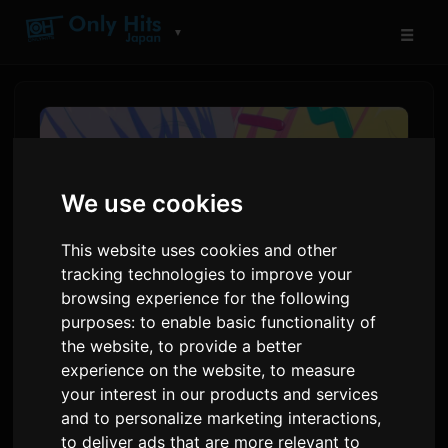
☰
▼
We use cookies
This website uses cookies and other
tracking technologies to improve your
browsing experience for the following
purposes:
to enable basic functionality of
the website
,
to provide a better
BanG Dream! Yume∞Mitaનાં
experience on the website
,
to measure
એપિસોડ 4નો પૂર્વાવલોકન જાહેર
your interest in our products and services
and to personalize marketing interactions
,
દ્વારા
Sam
7 જુલાઈ 2026
અંગ્રેજીમાંથી અનુવાદિત
to deliver ads that are more relevant to