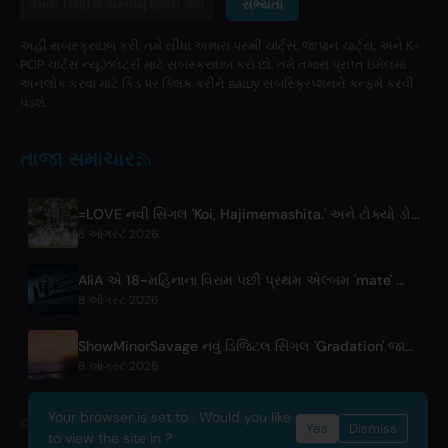
સભ્યતા
અહીં સબસ્ક્રાઇબ કરી, તમે સીધા અમારા પસ્મી ચાર્ટ્સ, જાપાન ચાર્ટ્સ, અને K-
POP ચાર્ટ્સ ન્યૂઝલેટર્સ માટે સબસ્ક્રાઇબ કરો છો. તમે તમારા પ્રાપ્ત ઇમેલમાં
અનલોક કરવા માટે કિડ પર ક્લિક કરીને вашу સબસ્ક્રિપ્શનને કન્ફર્મ કરવી
પડશે.
તાજા સમાચાર
=LOVE નવી સિંગલ 'Koi, Hajimemashita.' અને ટોક્યો ડોમ કોન્સર્ટ્સની જાહેરાત કરે છે
8 ઑગસ્ટ 2026
AliA એ 18-મહિનાના વિરામ પછી પ્રથમ એલ્બમ 'mate' જારી કર્યું, નવેમ્બર 2026માં ટોક્યોમાં લાઇવ શોની જાહેરાત
8 ઑગસ્ટ 2026
ShowMinorSavage નવું ડિજિટલ સિંગલ 'Gradation' જાહેર કરે છે
8 ઑગસ્ટ 2026
Your browser is set to . Would you like
© 2026 OnlyHit. All rights reserved. - Metadata provided by
ACRCloud
Yes
Dismiss
to view the site in ?