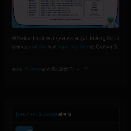
એપિસોડની વાર્તા અને પ્રસારણ માહિતી વિશે વધુ વિગતો
સત્તાવાર
વાર્તા પેજ
અને
ઑન-એર પેજ
પર ઉપલબ્ધ છે.
સ્રોત:
PR Times
દ્વારા 株式会社ブシロード
ONLY HITS JAPAN
સાંભળો