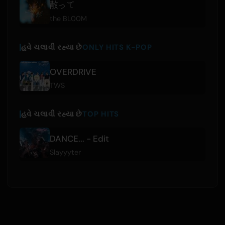
散って
the BL00M
હવે ચલાવી રહ્યા છે
ONLY HITS K-POP
OVERDRIVE
TWS
હવે ચલાવી રહ્યા છે
TOP HITS
DANCE... - Edit
Slayyyter