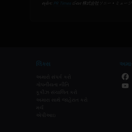
સ્રોત:
PR Times
ઈયર 株式会社ソニー・ミュージック
લિંક્સ
અમાર
અમારો સંપર્ક કરો
ગોપનીયતા નીતિ
કૂકીઝ સંચાલિત કરો
અમારા સાથે જાહેરાત કરો
મર્ચ
એપીઆઇ