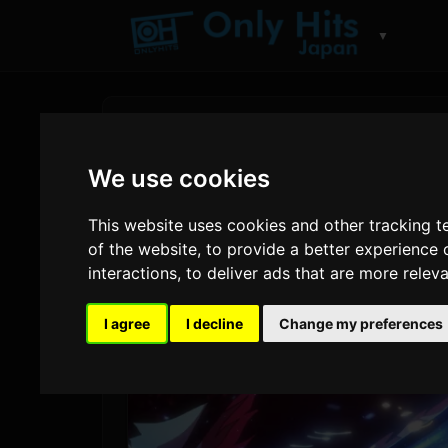
▼
We use cookies
This website uses cookies and other tracking 
of the website
,
to provide a better experience 
interactions
,
to deliver ads that are more relev
I agree
I decline
Change my preferences