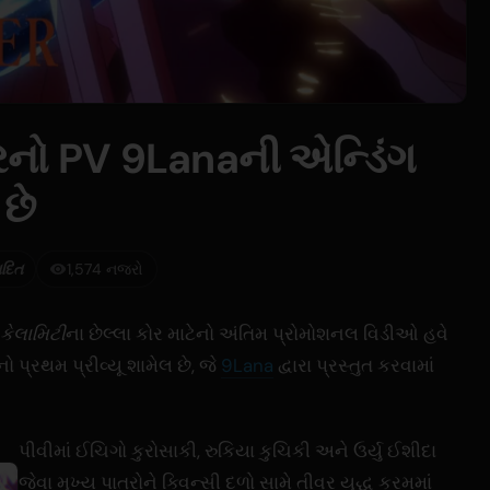
નો PV 9Lanaની એન્ડિંગ
 છે
ાદિત
1,574 નજરો
કેલામિટી
ના છેલ્લા કોર માટેનો અંતિમ પ્રોમોશનલ વિડીઓ હવે
ો પ્રથમ પ્રીવ્યૂ શામેલ છે, જે
9Lana
દ્વારા પ્રસ્તુત કરવામાં
પીવીમાં ઈચિગો કુરોસાકી, રુકિયા કુચિકી અને ઉર્યુ ઈશીદા
જેવા મુખ્ય પાત્રોને ક્વિન્સી દળો સામે તીવ્ર યુદ્ધ ક્રમમાં