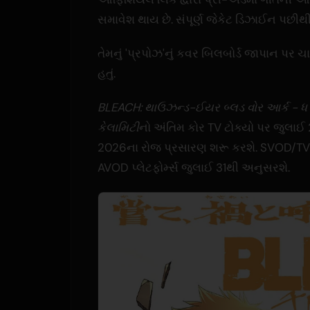
સમાવેશ થાય છે. સંપૂર્ણ જેકેટ ડિઝાઈન પછીથ
તેમનું 'પ્રપોઝ'નું કવર બિલબોર્ડ જાપાન પર ચાર
હતું.
BLEACH: થાઉઝન્ડ-ઈયર બ્લડ વોર આર્ક - ધ
કેલામિટી
નો અંતિમ કોર TV ટોક્યો પર જુલાઈ 
2026ના રોજ પ્રસારણ શરૂ કરશે. SVOD/TVOD
AVOD પ્લેટફોર્મ્સ જુલાઈ 31થી અનુસરશે.