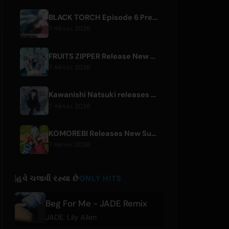
BLACK TORCH Episode 6 Preview and Streaming Details
7 ઑગસ્ટ 2026
FRUITS ZIPPER Release New Collaboration Song '1,2,3,FOOOOUR'
7 ઑગસ્ટ 2026
Kawanishi Natsuki releases digital single 'Sayonara wa Ichiban Kirei na Atashi de'
7 ઑગસ્ટ 2026
KOMOREBI Releases New Summer Single 'Letsu Natsu'
7 ઑગસ્ટ 2026
હવે ચલાવી રહ્યા છે
ONLY HITS
Beg For Me - JADE Remix
JADE
,
Lily Allen