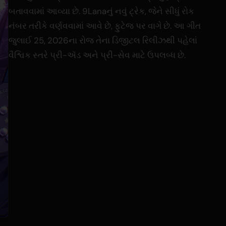
બતાવવામાં આવ્યા છે. 9Lanaનું નવું ટ્રેક, જેને સીધું રોક
નંબર તરીકે વર્ણવવામાં આવે છે, ફુટેજ પર વાગે છે. આ ગીત
જુલાઈ 25, 2026ના રોજ તેના ડિજીટલ રિલીઝથી પહેલાં
વૈશ્વિક સ્તરે પ્રી-ઍડ અને પ્રી-સેવ માટે ઉપલબ્ધ છે.