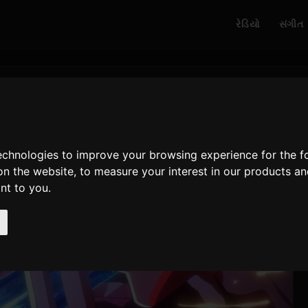
રેડિયો
સંગીત
technologies to improve your browsing experience for the 
on the website
,
to measure your interest in our products a
ant to you
.