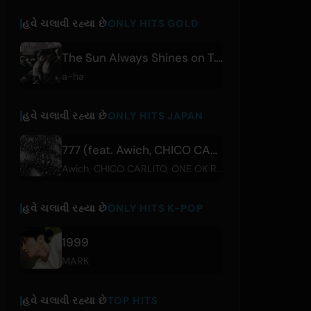
હવે ચલાવી રહ્યા છે
ONLY HITS GOLD
The Sun Always Shines on T.V.
a-ha
હવે ચલાવી રહ્યા છે
ONLY HITS JAPAN
777 (feat. Awich, CHICO CARLITO, ONE OK ROCK & Paledusk)
Awich
,
CHICO CARLITO
,
ONE OK ROCK
,
Paledusk
,
YAO
હવે ચલાવી રહ્યા છે
ONLY HITS K-POP
1999
MARK
હવે ચલાવી રહ્યા છે
TOP HITS