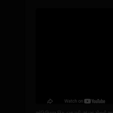
ઓફિશિયલ લિંક દ્વારા પ્રી-ઍડમાં ગીતની આ