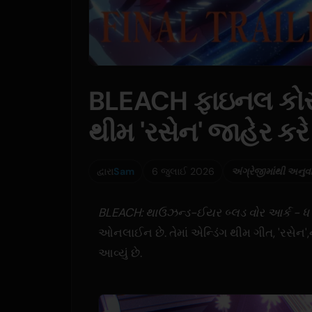
BLEACH ફાઇનલ કોર
થીમ 'રસેન' જાહેર કરે
દ્વારા
Sam
6 જુલાઈ 2026
અંગ્રેજીમાંથી અનુવ
BLEACH: થાઉઝન્ડ-ઈયર બ્લડ વોર આર્ક - ધ 
ઓનલાઈન છે. તેમાં એન્ડિંગ થીમ ગીત, 'રસેન',ન
આવ્યું છે.