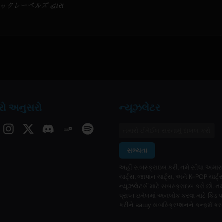
レーベルズ દ્વારા
ો અનુસરો
ન્યૂઝલેટર
સભ્યતા
અહીં સબસ્ક્રાઇબ કરી, તમે સીધા અમારા
ચાર્ટ્સ, જાપાન ચાર્ટ્સ, અને K-POP ચાર્ટ્
ન્યૂઝલેટર્સ માટે સબસ્ક્રાઇબ કરો છો. ત
પ્રાપ્ત ઇમેલમાં અનલોક કરવા માટે કિડ 
કરીને вашу સબસ્ક્રિપ્શનને કન્ફર્મ કર