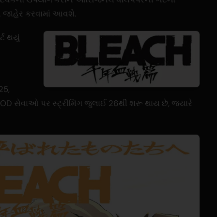
ી જાહેર કરવામાં આવશે.
્ટ થયું
25,
 સેવાઓ પર સ્ટ્રીમિંગ જુલાઈ 26થી શરૂ થાય છે, જ્યારે