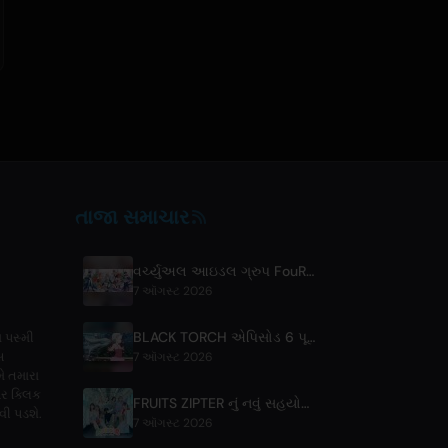
તાજા સમાચાર
વર્ચ્યુઅલ આઇડલ ગ્રુપ FouRTe Project એ 'ALL IN' એલ્બમ સાથે ડેબ્યુ કર્યું, m-flo ના ☆Taku Takahashi દ્વારા નિર્મિત
7 ઑગસ્ટ 2026
BLACK TORCH એપિસોડ 6 પૂર્વાવલોકન અને સ્ટ્રીમિંગ વિગતો
 પસ્મી
સ
7 ઑગસ્ટ 2026
મે તમારા
પર ક્લિક
FRUITS ZIPTER નું નવું સહયોગી ગીત '1,2,3,FOOOOUR' રિલીઝ
વી પડશે.
7 ઑગસ્ટ 2026