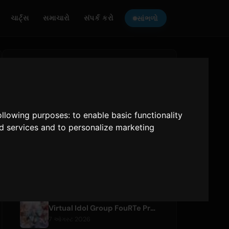
ચાર્ટ્સ
સમાચારો
સંપર્ક કરો
સાંભળો
ONLY HITS JAPAN
સાંભળો
Only Hits Japan
following purposes:
to enable basic functionality
nd services and to personalize marketing
ચલાવો
હાલની લેખો
Virtual Idol Group FouRTe Project Debuts with 'ALL IN' Album Produced by m-flo's ☆Taku Takahashi
7 ઑગસ્ટ 2026