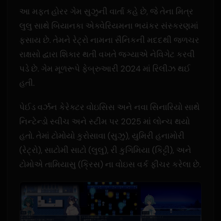
આ મફત હોરર ગેમ સુઝુની વાર્તા કહે છે, જે તેના મિત્ર
લુલુ સાથે બિયાનકા એક્વેરિયમના ભયંકર સંસ્કરણમાં
ફસાય છે. તેમને રેટ્રો નામના સૈનિકની મદદથી જળચર
રાક્ષસો દ્વારા શિકાર થતી વખતે જગ્યાએ નેવિગેટ કરવી
પડે છે. ગેમ મૂળરૂપે ફેબ્રુઆરી 2024 માં રિલીઝ થઈ
હતી.
પેઈડ વર્ઝન કેરેક્ટર વોઇસિસ અને નવા સિનારિયો સાથે
નિન્ટેન્ડો સ્વીચ અને સ્ટીમ પર 2025 માં લોન્ચ થયો
હતો. તેમાં ટોમોયો કુરોસાવા (સુઝુ), યુમિરી હનામોરી
(રેટ્રો), સાટોમી સાટો (લુલુ), રી કુગિમિયા (કિટ્ટી), અને
ટોમોએ તામિયાસુ (ક્રિસ) ના વોઇસ વર્ક ફીચર કરેલા છે.