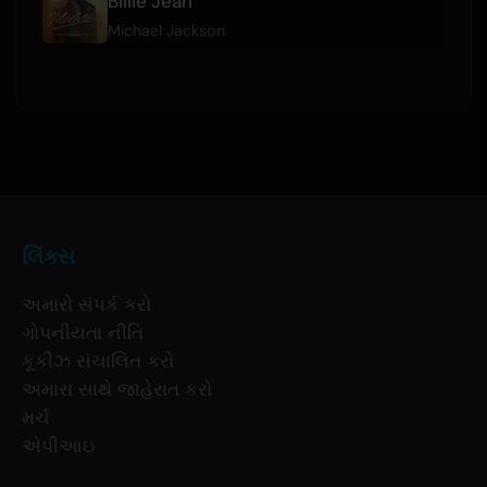
Billie Jean
Michael Jackson
લિંક્સ
અમારો સંપર્ક કરો
ગોપનીયતા નીતિ
કૂકીઝ સંચાલિત કરો
અમારા સાથે જાહેરાત કરો
મર્ચ
એપીઆઇ