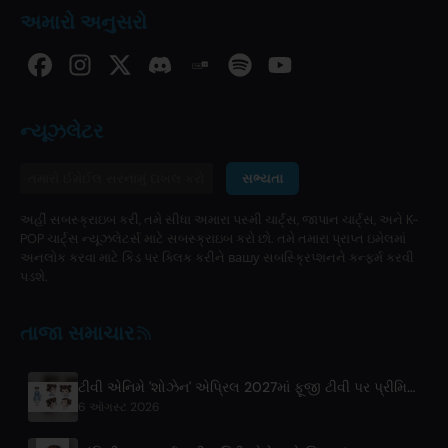
અમારો અનુસરો
ન્યૂઝલેટર
સભ્યતા
અહીં સબસ્ક્રાઇબ કરી, તમે સીધા અમારા પસ્મી ચાર્ટ્સ, જાપાન ચાર્ટ્સ, અને K-
POP ચાર્ટ્સ ન્યૂઝલેટર્સ માટે સબસ્ક્રાઇબ કરો છો. તમે તમારા પ્રાપ્ત ઇમેલમાં
અનલોક કરવા માટે કિડ પર ક્લિક કરીને вашу સબસ્ક્રિપ્શનને કન્ફર્મ કરવી
પડશે.
તાજા સમાચાર
ટીવી એનિમે 'શોઝેન' એપ્રિલ 2027માં ફૂજી ટીવી પર પ્રીમિયર થઈ રહ્યું છે
6 ઑગસ્ટ 2026