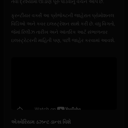
તેવા દ્રશ્યોમાં ઊંડાણ પૂરું પાડવાનું વચન આપે છે.
ફ્રન્ટીયર વર્ક્સે આ પ્રોજેક્ટની જાહેરાત પ્રોમોશનલ
વિડિઓ અને કવર ઇલસ્ટ્રેશન સાથે કરી છે. વધુ વિગતો,
જેમાં રિલીઝ તારીખ અને આંતરિક આર્ટ સંભાળનાર
ઇલસ્ટ્રેટરની માહિતી પણ, પછી જાહેર કરવામાં આવશે.
એક્વેરિયમ ડઝન્ટ ડાન્સ વિશે