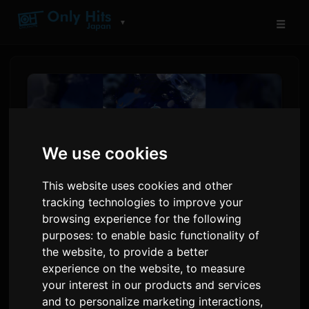
☰
▼
We use cookies
This website uses cookies and other
tracking technologies to improve your
browsing experience for the following
purposes:
to enable basic functionality of
ક્રિએટર ડાઇડાઇ હિટ હોરર ગેમ
the website
,
to provide a better
'એક્વેરિયમ ડઝન્ટ ડાન્સ' નો નવલ
experience on the website
,
to measure
your interest in our products and services
રૂપાંતરણ કરી રહ્યા છે
and to personalize marketing interactions
,