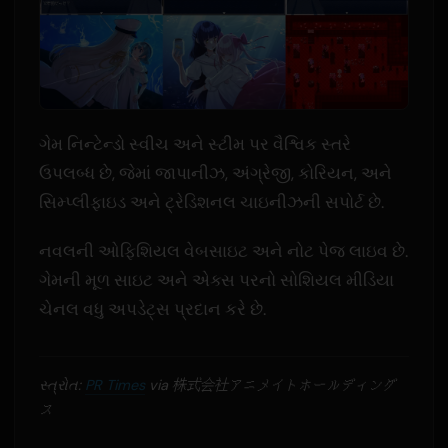
ગેમ નિન્ટેન્ડો સ્વીચ અને સ્ટીમ પર વૈશ્વિક સ્તરે
ઉપલબ્ધ છે, જેમાં જાપાનીઝ, અંગ્રેજી, કોરિયન, અને
સિમ્પ્લીફાઇડ અને ટ્રેડિશનલ ચાઇનીઝની સપોર્ટ છે.
નવલની ઓફિશિયલ વેબસાઇટ અને નોટ પેજ લાઇવ છે.
ગેમની મૂળ સાઇટ અને એક્સ પરનો સોશિયલ મીડિયા
ચેનલ વધુ અપડેટ્સ પ્રદાન કરે છે.
સ્ત્રોત:
PR Times
via 株式会社アニメイトホールディング
ス