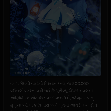
નવલ ગેમની વાર્તાનો વિસ્તાર કરશે, જે 800,000
ડાઉનલોડ કરતા વધી ગઈ છે. પ્રીવ્યૂ ચેપ્ટર નવલના
ઓફિશિયલ નોટ પેજ પર ઉપલબ્ધ છે, જે મુખ્ય પાત્ર
સુઝુના આંતરિક વિચારો અને મૂળમાં આવરેલા ન હોય