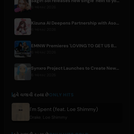
Sagiri Sol releases new single 'next to your love' after hiatus
6 ઑગસ્ટ 2026
Kizuna AI Deepens Partnership with Asobisystem Ahead of 10th Anniversary World Tour
6 ઑગસ્ટ 2026
EMNW Premieres 'LOVING TO GET US BY' Music Video on August 7
6 ઑગસ્ટ 2026
Synxro Project Launches to Create New IP from Fictional Anime Openings
6 ઑગસ્ટ 2026
હવે ચલાવી રહ્યા છે
ONLY HITS
I'm Spent (feat. Loe Shimmy)
Drake
,
Loe Shimmy