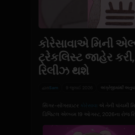
કોરેસાવાએ મિની એલ્બ
ટ્રેકલિસ્ટ જાહેર કર
રિલીઝ થશે
દ્વારા
Sam
9 જુલાઈ 2026
અંગ્રેજીમાંથી અનુવ
સિંગર-સોંગરાઇટર
કોરેસાવા
એ તેની પાંચમી મિન
ડિજિટલ એલ્બમ 19 ઓગસ્ટ, 2026ના રોજ રિ