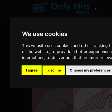
▼
We use cookies
This website uses cookies and other tracking 
of the website
,
to provide a better experience 
interactions
,
to deliver ads that are more relev
I agree
I decline
Change my preferences