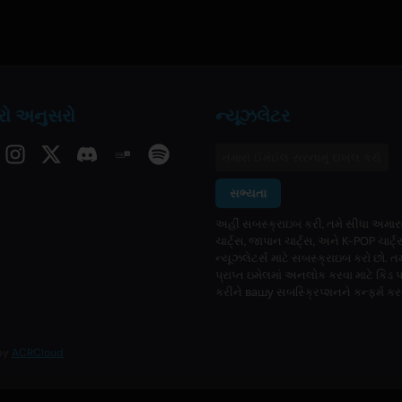
ો અનુસરો
ન્યૂઝલેટર
સભ્યતા
અહીં સબસ્ક્રાઇબ કરી, તમે સીધા અમારા
ચાર્ટ્સ, જાપાન ચાર્ટ્સ, અને K-POP ચાર્ટ્
ન્યૂઝલેટર્સ માટે સબસ્ક્રાઇબ કરો છો. ત
પ્રાપ્ત ઇમેલમાં અનલોક કરવા માટે કિડ 
કરીને вашу સબસ્ક્રિપ્શનને કન્ફર્મ કર
 by
ACRCloud