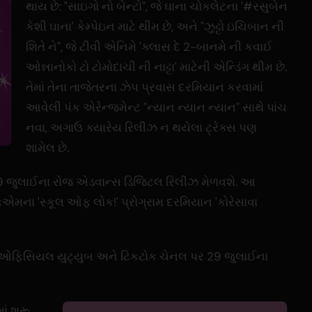
થાય છે: "સાઇગો નો બેન્ટો", જે ઘાના ચોકલેટના '#રસુબેન
કેશી ઘાના' કેમ્પેઇન માટે થીમ છે, અને "ઝુટ્ટો ઇચિબાન ની
શિતે ને", જે ટીવી એનિમે 'ક્લાસ દે 2-બાનમે ની કવાઈ
ઓન્નાનોકો ટો ટોમોદાચી ની નાટ્ટા' માટેની એન્ડિંગ થીમ છે.
તેમાં તેના તાજેતરના ઝેપ પ્રવાસ દરમિયાન કરવામાં
આવેલી પંક એરેન્જમેન્ટ "ન્યાન ન્યાન ન્યાન" સાથે પાંચ
નવા, અગાઉ ક્યારેય રિલીઝ ન થયેલા ટ્રેક્સ પણ
શામેલ છે.
, 29 જુલાઈના રોજ એડવાન્સ ડિજિટલ રિલીઝ મેળવશે. આ
એમના 'સ્કૂલ ઓફ લોક!' પ્રોગ્રામ દરમિયાન 'કોરેસાવા
ના ઓફિસિયલ યુટ્યુબ અને ટિકટોક ચેનલ પર 29 જુલાઈના
ાં શરૂ