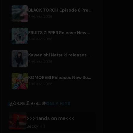
BLACK TORCH Episode 6 Preview and Streaming Details
7 ઑગસ્ટ 2026
FRUITS ZIPPER Release New Collaboration Song '1,2,3,FOOOOUR'
7 ઑગસ્ટ 2026
Kawanishi Natsuki releases digital single 'Sayonara wa Ichiban Kirei na Atashi de'
7 ઑગસ્ટ 2026
KOMOREBI Releases New Summer Single 'Letsu Natsu'
7 ઑગસ્ટ 2026
હવે ચલાવી રહ્યા છે
ONLY HITS
>>>hands on me<<<
Becky Hill