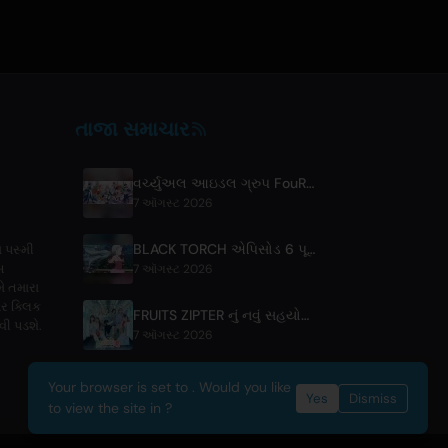
તાજા સમાચાર
વર્ચ્યુઅલ આઇડલ ગ્રુપ FouRTe Project એ 'ALL IN' એલ્બમ સાથે ડેબ્યુ કર્યું, m-flo ના ☆Taku Takahashi દ્વારા નિર્મિત
7 ઑગસ્ટ 2026
BLACK TORCH એપિસોડ 6 પૂર્વાવલોકન અને સ્ટ્રીમિંગ વિગતો
 પસ્મી
સ
7 ઑગસ્ટ 2026
મે તમારા
પર ક્લિક
FRUITS ZIPTER નું નવું સહયોગી ગીત '1,2,3,FOOOOUR' રિલીઝ
વી પડશે.
7 ઑગસ્ટ 2026
Your browser is set to . Would you like
Yes
Dismiss
to view the site in ?