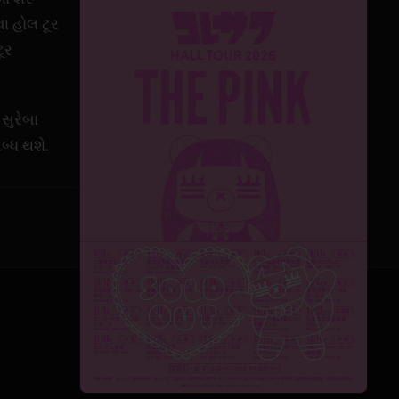
વા હોલ ટૂર
ૂર
સુરેબા
બ્ધ થશે.