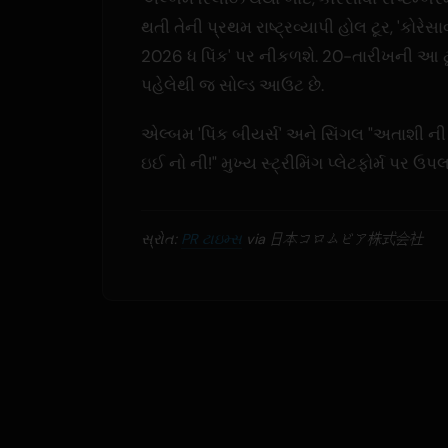
થતી તેની પ્રથમ રાષ્ટ્રવ્યાપી હોલ ટૂર, 'કોરેસા
2026 ધ પિંક' પર નીકળશે. 20-તારીખની આ ટ
પહેલેથી જ સોલ્ડ આઉટ છે.
એલ્બમ 'પિંક બીયર્સ' અને સિંગલ "અતાશી ની 
ઇઈ નો ની!" મુખ્ય સ્ટ્રીમિંગ પ્લેટફોર્મ પર ઉપલ
સ્રોત:
PR ટાઇમ્સ
via 日本コロムビア株式会社