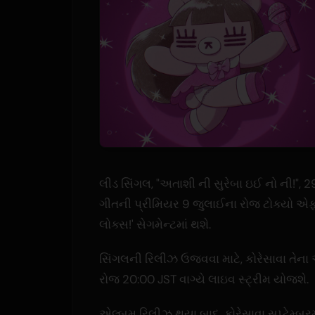
લીડ સિંગલ, "અતાશી ની સુરેબા ઇઈ નો ની!"
ગીતની પ્રીમિયર 9 જુલાઈના રોજ ટોક્યો એફ
લોક્સ!' સેગમેન્ટમાં થશે.
સિંગલની રિલીઝ ઉજવવા માટે, કોરેસાવા તે
રોજ 20:00 JST વાગ્યે લાઇવ સ્ટ્રીમ યોજશે.
એલ્બમ રિલીઝ થયા બાદ, કોરેસાવા સપ્ટેમ્બરમ