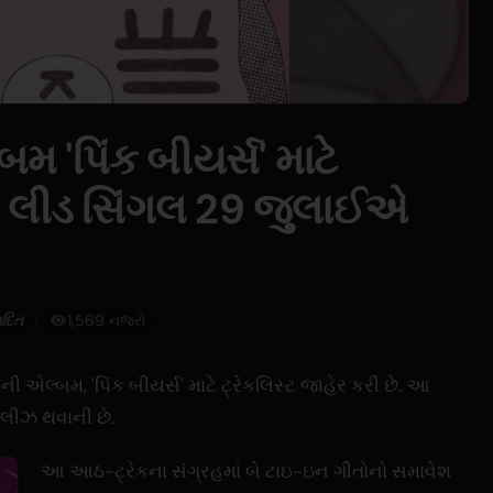
મ 'પિંક બીયર્સ' માટે
ી, લીડ સિંગલ 29 જુલાઈએ
ાદિત
1,569 નજરો
ી એલ્બમ, 'પિંક બીયર્સ' માટે ટ્રેકલિસ્ટ જાહેર કરી છે. આ
લીઝ થવાની છે.
આ આઠ-ટ્રેકના સંગ્રહમાં બે ટાઇ-ઇન ગીતોનો સમાવેશ