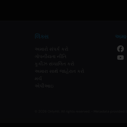
લિંક્સ
અમાર
અમારો સંપર્ક કરો
ગોપનીયતા નીતિ
કૂકીઝ સંચાલિત કરો
અમારા સાથે જાહેરાત કરો
મર્ચ
એપીઆઇ
© 2026 OnlyHit. All rights reserved. - Metadata provided