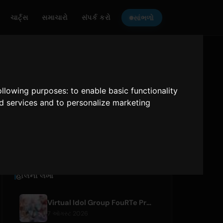
ચાર્ટ્સ
સમાચારો
સંપર્ક કરો
સાંભળો
ONLY HITS JAPAN
સાંભળો
following purposes:
to enable basic functionality
nd services and to personalize marketing
Only Hits Japan
ચલાવો
હાલની લેખો
Virtual Idol Group FouRTe Project Debuts with 'ALL IN' Album Produced by m-flo's ☆Taku Takahashi
7 ઑગસ્ટ 2026