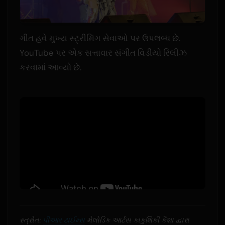
ગીત હવે મુખ્ય સ્ટ્રીમિંગ સેવાઓ પર ઉપલબ્ધ છે.
YouTube પર એક સત્તાવાર સંગીત વિડીયો રિલીઝ
કરવામાં આવ્યો છે.
સ્ત્રોત:
પીઆર ટાઈમ્સ
મેલોડિક આર્ટસ કાકુશિકી કૈશા દ્વારા