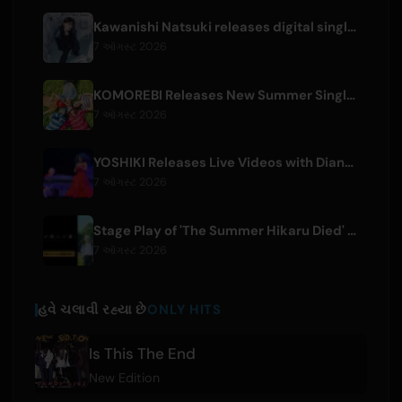
Kawanishi Natsuki releases digital single 'Sayonara wa Ichiban Kirei na Atashi de'
7 ઑગસ્ટ 2026
KOMOREBI Releases New Summer Single 'Letsu Natsu'
7 ઑગસ્ટ 2026
YOSHIKI Releases Live Videos with Diana Ross and KORN's Jonathan Davis
7 ઑગસ્ટ 2026
Stage Play of 'The Summer Hikaru Died' Streams Globally for Free on ABEMA
7 ઑગસ્ટ 2026
હવે ચલાવી રહ્યા છે
ONLY HITS
Is This The End
New Edition