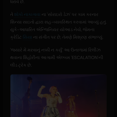
ધરાવે છે.
તે
શોકો નાકાગાવા
ના 'સોરાઇરો ડેઝ' પર કામ કરનાર
શિન્યા સાઇતો દ્વારા સહ-વ્યવસ્થિત કરવામાં આવ્યું હતું.
યુકે-આધારિત એન્જિનિયર યોઆડ નેવો, જેમના
ક્રેડિટ
સિયા
ના સંગીત પર છે, તેમણે મિશ્રણ સંભાળ્યું.
'જ્યારે મેં મરવાનું નક્કી ન કર્યું' આ ઉનાળામાં રિલીઝ
થવાના શિહોરીના આગામી એલ્બમ 'ESCALATION'ની
લીડ ટ્રેક છે.