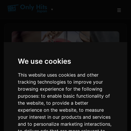
☰
▼
We use cookies
This website uses cookies and other
tracking technologies to improve your
browsing experience for the following
purposes:
to enable basic functionality of
શિહોરીએ રિલીઝ કર્યો 'જ્યારે મેં
the website
,
to provide a better
experience on the website
,
to measure
મરવાનું નક્કી ન કર્યું', વ્યક્તિગત
your interest in our products and services
સંઘર્ષમાંથી જન્મેલો ગીત
and to personalize marketing interactions
,
to deliver ads that are more relevant to