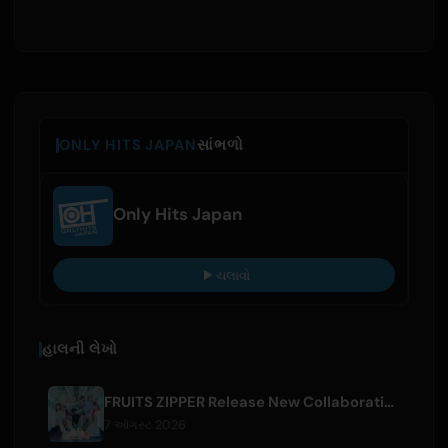
ONLY HITS JAPAN
સાંભળો
Only Hits Japan
ચલાવો
હાલની લેખો
FRUITS ZIPPER Release New Collaboration Song '1,2,3,FOOOOUR'
7 ઑગસ્ટ 2026