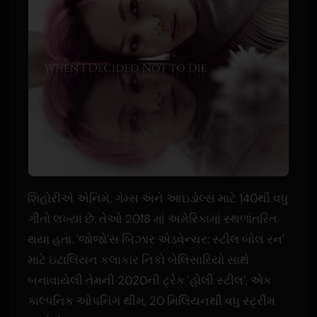
શિહોરીએ એનિમે, ગેમ્સ અને આઇડોલ્સ માટે 140થી વધુ
ગીતો લખ્યા છે. તેઓ 2018 માં અમેરિકામાં સ્થળાંતરિત
થયા હતા. 'જોજો'સ બિઝાર એડવેન્ચર: સ્ટીલ બોલ રન'
માટે ઇટાલિયન કલાકાર નિકો બેલિસારિયો સાથે
બનાવાયેલી તેમની 2020ની ટ્રેક 'હોલી સ્ટીલ', એક
કાલ્પનિક ઓપનિંગ થીમ, 20 મિલિયનથી વધુ સ્ટ્રીમ