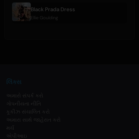
Black Prada Dress
Ellie Goulding
લિંક્સ
અમારો સંપર્ક કરો
ગોપનીયતા નીતિ
કૂકીઝ સંચાલિત કરો
અમારા સાથે જાહેરાત કરો
મર્ચ
એપીઆઇ