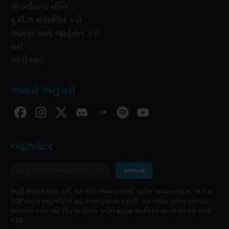
ગોપનીયતા નીતિ
કૂકીઝ સંચાલિત કરો
અમારા સાથે જાહેરાત કરો
મર્ચ
એપીઆઇ
અમારો અનુસરો
ન્યૂઝલેટર
સભ્યતા
અહીં સબસ્ક્રાઇબ કરી, તમે સીધા અમારા પસ્મી ચાર્ટ્સ, જાપાન ચાર્ટ્સ, અને K-
POP ચાર્ટ્સ ન્યૂઝલેટર્સ માટે સબસ્ક્રાઇબ કરો છો. તમે તમારા પ્રાપ્ત ઇમેલમાં
અનલોક કરવા માટે કિડ પર ક્લિક કરીને вашу સબસ્ક્રિપ્શનને કન્ફર્મ કરવી
પડશે.