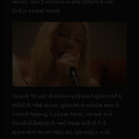
ઑગસ્ટ અને 2 સપ્ટેમ્બરના રોજ ડિજિટલ રૂપમાં
રિલીઝ કરવામાં આવશે.
Touaએ '10' માટે ગીતલેખન પ્રક્રિયાને મુશ્કેલ તરીકે
વર્ણવી છે, જેમાં વારંવાર સુધારાઓનો સમાવેશ થાય છે.
કલાકારે જણાવ્યું કે ટ્રૅકમાં આનંદ, પસ્તાવો અને
ઉદાસીનો મિશ્રણ છે, અને આશા રાખી છે કે તે
શ્રોતાઓને આગળ જોવા માટે પ્રોત્સાહિત કરશે.