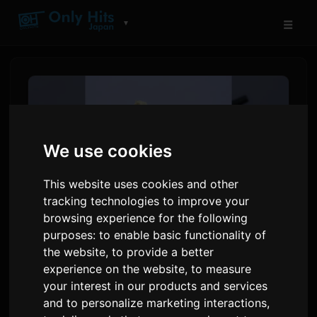
☰
▼
We use cookies
This website uses cookies and other
tracking technologies to improve your
browsing experience for the following
purposes:
to enable basic functionality of
Toua પોતાના પ્રથમ ડિજિટલ
the website
,
to provide a better
experience on the website
,
to measure
ઍલ્બમની આગાહી તરીકે સિંગલ
your interest in our products and services
'10' રિલીઝ કરે છે
and to personalize marketing interactions
,