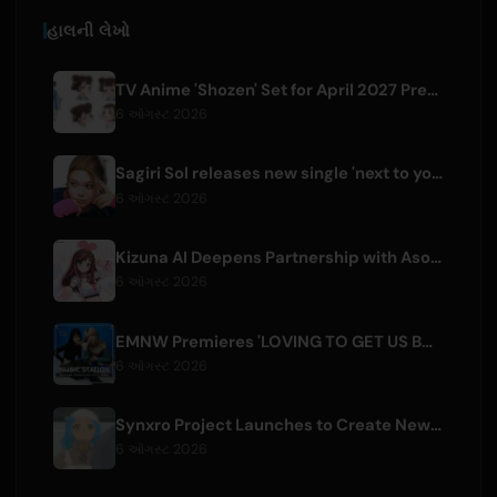
હાલની લેખો
TV Anime 'Shozen' Set for April 2027 Premiere on Fuji TV
6 ઑગસ્ટ 2026
Sagiri Sol releases new single 'next to your love' after hiatus
6 ઑગસ્ટ 2026
Kizuna AI Deepens Partnership with Asobisystem Ahead of 10th Anniversary World Tour
6 ઑગસ્ટ 2026
EMNW Premieres 'LOVING TO GET US BY' Music Video on August 7
6 ઑગસ્ટ 2026
Synxro Project Launches to Create New IP from Fictional Anime Openings
6 ઑગસ્ટ 2026