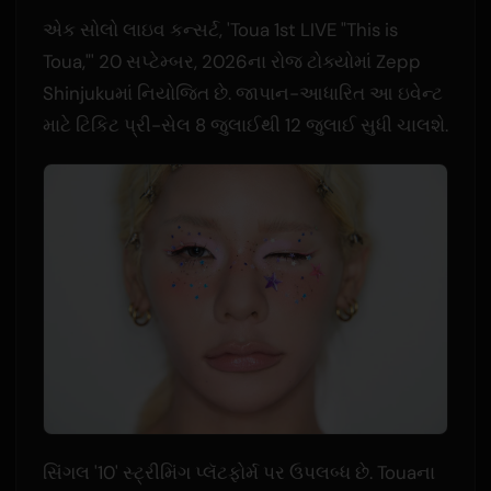
એક સોલો લાઇવ કન્સર્ટ, 'Toua 1st LIVE "This is
Toua,"' 20 સપ્ટેમ્બર, 2026ના રોજ ટોક્યોમાં Zepp
Shinjukuમાં નિયોજિત છે. જાપાન-આધારિત આ ઇવેન્ટ
માટે ટિકિટ પ્રી-સેલ 8 જુલાઈથી 12 જુલાઈ સુધી ચાલશે.
સિંગલ '10' સ્ટ્રીમિંગ પ્લૅટફોર્મ પર ઉપલબ્ધ છે. Touaના