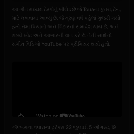
આ ગીત મધ્યમ ટેમ્પોનું બૉલેડ છે જે Touaના કૂતરા, ટેન,
માટે લખવામાં આવ્યું છે, જે ત્રણ વર્ષ પહેલાં ગુજરી ગયો
હતો. તેમાં પિયાનો અને ગિટારનો સમાવેશ થાય છે, અને
શબ્દો ખોટ અને આભારની વાત કરે છે. તેની સાથેનો
સંગીત વિડિઓ YouTube પર પ્રીમિયર થયો હતો.
ઍલ્બમના વધારાના ટ્રૅક્સ 22 જુલાઈ, 5 ઑગસ્ટ, 19