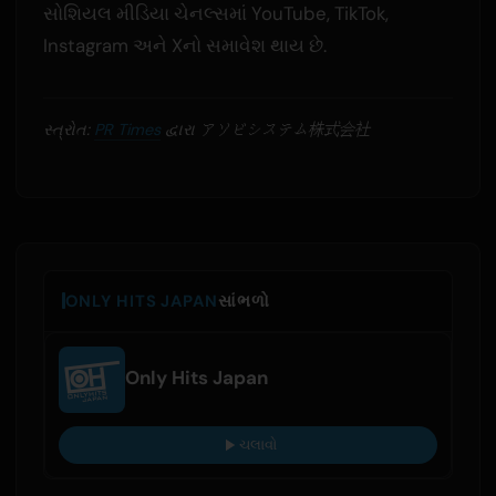
સોશિયલ મીડિયા ચેનલ્સમાં YouTube, TikTok,
Instagram અને Xનો સમાવેશ થાય છે.
સ્ત્રોત:
PR Times
દ્વારા アソビシステム株式会社
ONLY HITS JAPAN
સાંભળો
Only Hits Japan
ચલાવો