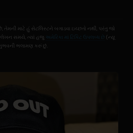
ેમની માટે હું સેટલિસ્ટને બગાડવા ઇચ્છતો નથી, પરંતુ જો
લેખન સમયે, ત્યાં હજુ
અમેરિકા માં ટિકિટ ઉપલબ્ધ છે
(
ન્યૂ
ુભવની ભલામણ કરું છું.