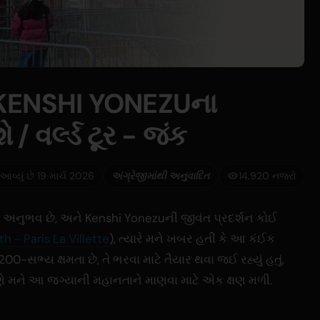
 KENSHI YONEZUના
ે / વર્લ્ડ ટૂર - જંક
 આવ્યું છે 19 માર્ચ 2026
અંગ્રેજીમાંથી અનુવાદિત
14,920 નજરો
 અનુભવ છે, અને Kenshi Yonezuની જીવંત પ્રદર્શન કોઈ
th - Paris La Villette
), ત્યારે મને ખબર હતી કે આ કંઈક
200-સભ્ય ક્ષમતા છે, તે ભરવા માટે તૈયાર થવા જઈ રહ્યું હતું,
ણે મને આ જગ્યાની મહાનતાને માણવા માટે એક ક્ષણ મળી.