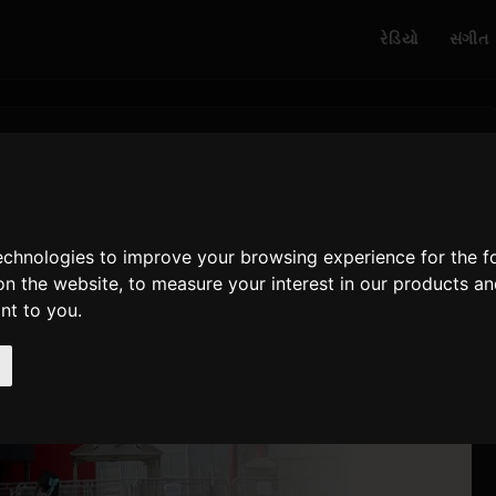
રેડિયો
સંગીત
technologies to improve your browsing experience for the 
on the website
,
to measure your interest in our products a
ant to you
.