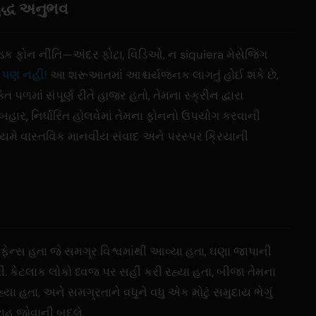
ુદ્ધ અનુભવ
ક ફોન નીતિ—અંદર ફોટા, વિડિઓ, ન siquiera મેસેજિંગ
ક પણ નહીં!
આ શરૂઆતમાં આશ્ચર્યજનક લાગતું હોઈ શકે છે,
તિ પળમાં સંપૂર્ણ રીતે હાજર હતો, તેમના સ્ક્રીન દ્વારા
થળ બહાર, નિર્ધારિત હોલવેમાં તેમના ફોનનો ઉપયોગ કરવાની
નિયમે વાસ્તવિક માનવીય સંવાદ અને પરસ્પર ક્રિયાની
માં ફેન્સ હતા જે સમગ્ર વિશ્વમાંથી આવ્યા હતા, ઘણા જાપાની
. કેટલાક લોકો ધ્વજ પર સહી કરી રહ્યા હતા, બીજા તેમના
્યા હતા, અને સમગ્રતાને વધુને વધુ એક મોટું સમુદાય ભેગું
ી રાહ જોવાની બદલે.