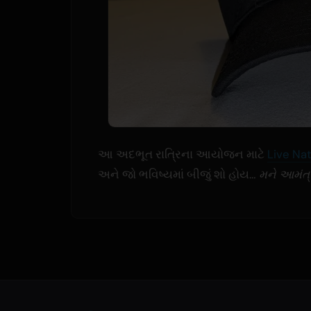
આ અદભૂત રાત્રિના આયોજન માટે
Live Na
અને જો ભવિષ્યમાં બીજું શો હોય…
મને આમંત