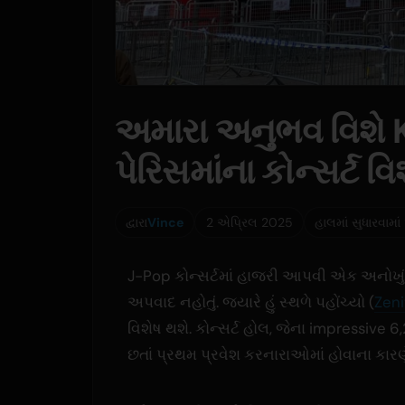
અમારા અનુભવ વિશે
પેરિસમાંના કોન્સર્ટ વિશ
દ્વારા
Vince
2 એપ્રિલ 2025
હાલમાં સુધારવામાં
J-Pop કોન્સર્ટમાં હાજરી આપવી એક અનોખું
અપવાદ નહોતું. જ્યારે હું સ્થળે પહોંચ્યો (
Zeni
વિશેષ થશે. કોન્સર્ટ હોલ, જેના impressive 6,
છતાં પ્રથમ પ્રવેશ કરનારાઓમાં હોવાના કાર