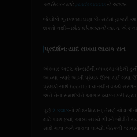
આ સ્ટિકર માટે
@ademoons
ને આભાર.
જે લોકો ભૂતકાળમાં ઘણા કોન્સર્ટમાં હાજરી 
શકતો નથી—
છોટા શૌચાલયની લાઇન
. એક ના
પ્રદર્શન: યાદ રાખવા લાયક રાત
એકવાર અંદર, કોન્સર્ટની વ્યવસ્થા બેઠેલી હત
આવ્યા, ત્યારે આખી પ્રેક્ષક ઊભા થઈ ગયા. ઊ
પ્રેક્ષકો સાથે heartfelt વાતચીત વચ્ચે સરળતાથ
અને તેના સમર્થકોને આભાર વ્યક્ત કરી રહ્યા
પૂર્ણ
2 કલાક
નો શો દરમિયાન, તેમણે થોડા ગીત
માટે પાછા ફર્યા, આખા સમયે ભીડને જોડીને રાખ
સાથે ગાવા અને નાચવા લાગ્યો. બેઠકની વ્યવસ્