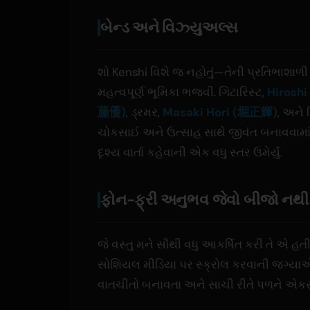
બેન્ડ અને વિઝ્યુઅલ્સ
શો Kenshi વિશે જ નહોતું—તેની પ્રતિભાશાળ
મહત્વપૂર્ણ ભૂમિકા ભજવી. ગિટારિસ્ટ,
Hiros
藤優)
, ડ્રમર,
Masaki Hori (堀正輝)
, અને
ચોકસાઈ અને ઉત્સાહ સાથે જીવંત બનાવવામાં મ
દૃશ્ય વાર્તા કહેવાની એક વધુ સ્તર ઉમેર્યું.
ફોન-ફ્રી અનુભવ જેવો બીજો નથી
જે વસ્તુ મને સૌથી વધુ આકર્ષિત કરી તે એ હતી
સોશિયલ મીડિયા પર સ્ક્રોલ કરવાની જગ્યા
વાતચીતો બનાવતા અને સાચી રીતે પળને એકસરખી