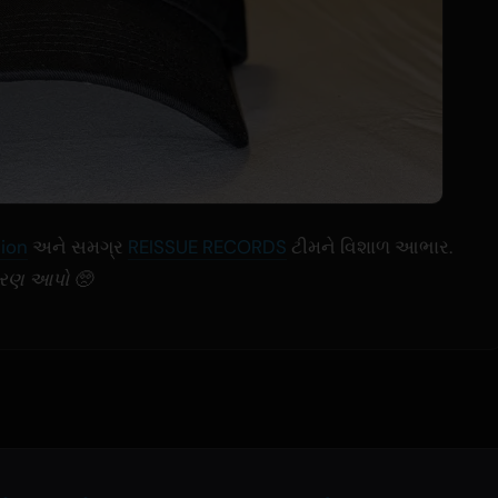
tion
અને સમગ્ર
REISSUE RECORDS
ટીમને વિશાળ આભાર.
્રણ આપો 🥺