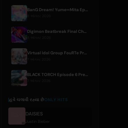
BanG Dream! Yume∞Mita Episode 8 Live Clip Released
8 ઑગસ્ટ 2026
Digimon Beatbreak Final Chapter Premieres August 9, Free Episode Batch on YouTube
8 ઑગસ્ટ 2026
Virtual Idol Group FouRTe Project Debuts with 'ALL IN' Album Produced by m-flo's ☆Taku Takahashi
7 ઑગસ્ટ 2026
BLACK TORCH Episode 6 Preview and Streaming Details
7 ઑગસ્ટ 2026
હવે ચલાવી રહ્યા છે
ONLY HITS
DAISIES
Justin Bieber