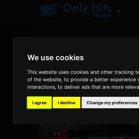
▼
We use cookies
This website uses cookies and other tracking 
of the website
,
to provide a better experience 
interactions
,
to deliver ads that are more relev
I agree
I decline
Change my preferences