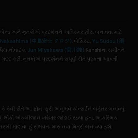
ી બેન્ડ અને નૃતકોએ પ્રદર્શનને અવિસ્મરણીય બનાવવા માટે
hi Nakashima (中島宏士 クロジ)
, બેસિસ્ટ,
Yu Sudou (須
 પિયાનોવાદક,
Jun Miyakawa (宮川純)
Kenshiના સંગીતને
દદ કરી. નૃતકોએ પ્રદર્શનને સંપૂર્ણ રીતે પુરકતા આપતી
 કે કેવી રીતે આ ફોન-ફ્રી અનુભવે કોન્સર્ટને બહેતર બનાવ્યું.
એ, લોકો એકબીજાને ખરેખર જોડાઈ રહ્યા હતા, આકસ્મિક
 માણતા. હું સંભવતઃ મારું નવા મિત્રો બનાવ્યા હશે.