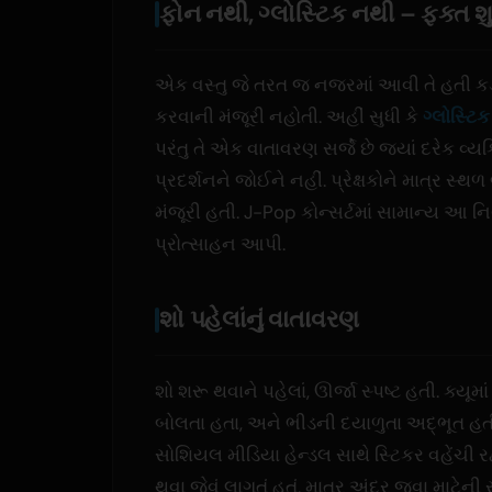
ફોન નથી, ગ્લોસ્ટિક નથી – ફક્ત શ
એક વસ્તુ જે તરત જ નજરમાં આવી તે હતી કડ
કરવાની મંજૂરી નહોતી. અહીં સુધી કે
ગ્લોસ્ટિ
પરંતુ તે એક વાતાવરણ સર્જે છે જ્યાં દરેક વ્યક્
પ્રદર્શનને જોઈને નહીં. પ્રેક્ષકોને માત્ર સ્
મંજૂરી હતી. J-Pop કોન્સર્ટમાં સામાન્ય આ 
પ્રોત્સાહન આપી.
શો પહેલાંનું વાતાવરણ
શો શરૂ થવાને પહેલાં, ઊર્જા સ્પષ્ટ હતી. ક્યૂ
બોલતા હતા, અને ભીડની દયાળુતા અદ્ભૂત હતી
સોશિયલ મીડિયા હેન્ડલ સાથે સ્ટિકર વહેંચી રહ
થવા જેવું લાગતું હતું, માત્ર અંદર જવા માટેન