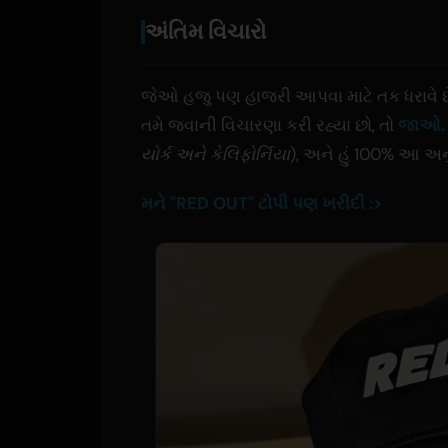
અંતિમ વિચારો
જેઓ હજુ પણ હાજરી આપવા માટે તક ધરાવે છે, ત
તમે જવાની વિચારણા કરી રહ્યા છો, તો
જાઓ.
યોર્ક અને કેલિફોર્નિયા
), અને હું 100% આ અન
મને "RED OUT" ટોપી પણ ખરીદી :>