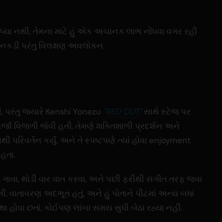
આપ્યા નથી, તેમના માટે હું એક અચાનક લાભ નોંધવા વગર રહી
નકડી પરંતુ વિલક્ષણ અવલોકન.
ી, પરંતુ જ્યારે Kenshi Yonezu
"RED OUT"
સાથે સ્ટેજ પર
ર્જા વિજળી જેવી હતી. તેમણે શક્તિશાળી પ્રદર્શન અને
ી પરિવર્તન કર્યું, અને તે સ્પષ્ટપણે ત્યાં હોવા enjoyment
 હતા.
ો ગાવા, થોડી વાર વાત કરવા, અને પછી ફરીથી સંગીત તરફ જવા
ી. વાતાવરણ અદભૂત હતું, અને હું પોતાને પીટમાં અન્ય બધાં
થા હોવા છતાં, કોઈપણ લાંબા સમય સુધી બેઠા રહ્યા નહીં.