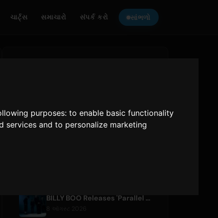
ચાર્ટ્સ
સમાચારો
સંપર્ક કરો
સાંભળો
ONLY HITS JAPAN
સાંભળો
Only Hits Japan
following purposes:
to enable basic functionality
nd services and to personalize marketing
ચલાવો
હાલની લેખો
BILLY BOO Releases 'Parallel Night-EP' Featuring TV Drama Theme Song
8 ઑગસ્ટ 2026