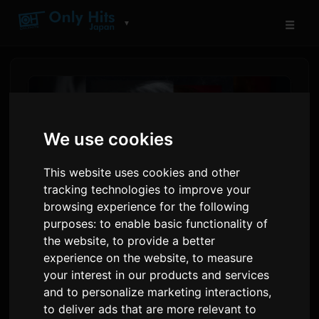
☰
▼
We use cookies
This website uses cookies and other
tracking technologies to improve your
browsing experience for the following
purposes:
to enable basic functionality of
the website
,
to provide a better
યુટો અદાચી નવા સિંગલ 'Hate to
experience on the website
,
to measure
LOVE YOU' માટે Aile The Shota
your interest in our products and services
and to personalize marketing interactions
,
સાથે જોડાયા
to deliver ads that are more relevant to