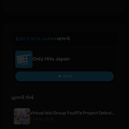
ONLY HITS JAPAN
સાંભળો
Only Hits Japan
ચલાવો
હાલની લેખો
Virtual Idol Group FouRTe Project Debuts with 'ALL IN' Album Produced by m-flo's ☆Taku Takahashi
7 ઑગસ્ટ 2026