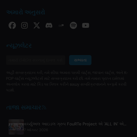
અમારો અનુસરો
ન્યૂઝલેટર
સભ્યતા
અહીં સબસ્ક્રાઇબ કરી, તમે સીધા અમારા પસ્મી ચાર્ટ્સ, જાપાન ચાર્ટ્સ, અને K-
POP ચાર્ટ્સ ન્યૂઝલેટર્સ માટે સબસ્ક્રાઇબ કરો છો. તમે તમારા પ્રાપ્ત ઇમેલમાં
અનલોક કરવા માટે કિડ પર ક્લિક કરીને вашу સબસ્ક્રિપ્શનને કન્ફર્મ કરવી
પડશે.
તાજા સમાચાર
વર્ચ્યુઅલ આઇડલ ગ્રુપ FouRTe Project એ 'ALL IN' એલ્બમ સાથે ડેબ્યુ કર્યું, m-flo ના ☆Taku Takahashi દ્વારા નિર્મિત
7 ઑગસ્ટ 2026