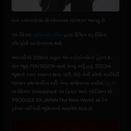
બંને કલાકારોએ ગીતલેખનમાં યોગદાન આપ્યું છે.
આ સિંગલ
યુનિવર્સલ લિંક
દ્વારા વૈશ્વિક સ્ટ્રીમિંગ
પ્લેટફોર્મ પર ઉપલબ્ધ થશે.
અદાચીએ 2016માં ક્યુબ એન્ટરટેઈનમેન્ટ હેઠળ K-
પોપ જૂથ PENTAGON સાથે ડેબ્યૂ કર્યું હતું. 2023માં
જૂથનો કરાર સમાપ્ત થયા પછી, તેણે તેની સોલો કારકિર્દી
જાપાન સ્થળાંતરિત કરી. તેના તાજેતરના કાર્યમાં
GLAY
ના સિંગલ 'Unleashed' પર ફિચર અને ઑડિશન શો
'PRODUCE 101 JAPAN The New World' માં રેપ
ટ્રેનર તરીકેની ભૂમિકાનો સમાવેશ થાય છે.