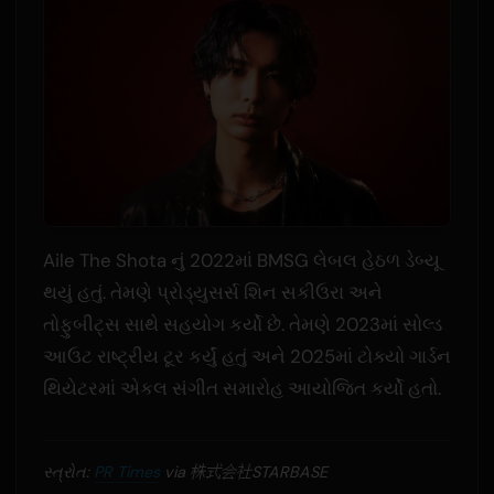
Aile The Shota નું 2022માં BMSG લેબલ હેઠળ ડેબ્યૂ
થયું હતું. તેમણે પ્રોડ્યુસર્સ શિન સકીઉરા અને
તોફુબીટ્સ સાથે સહયોગ કર્યો છે. તેમણે 2023માં સોલ્ડ
આઉટ રાષ્ટ્રીય ટૂર કર્યું હતું અને 2025માં ટોક્યો ગાર્ડન
થિયેટરમાં એકલ સંગીત સમારોહ આયોજિત કર્યો હતો.
સ્ત્રોત:
PR Times
via 株式会社STARBASE