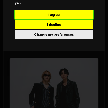
you
.
દ્વારા
Sam
4 જૂન 2026
અંગ્રેજીમાંથી અનુવાદિત
2,016 નજરો
I agree
I decline
જાપાનમાં સ્થિત થયેલા અગાઉના
PENTAGON
સભ્ય
Change my preferences
યુટો અદાચી 10 જૂને નવો સિંગલ રિલીઝ કરશે. 'Hate
to LOVE YOU' નામની આ ટ્રેકમાં સિંગર-રેપર
Aile
The Shota
ફિચર થયેલ છે.