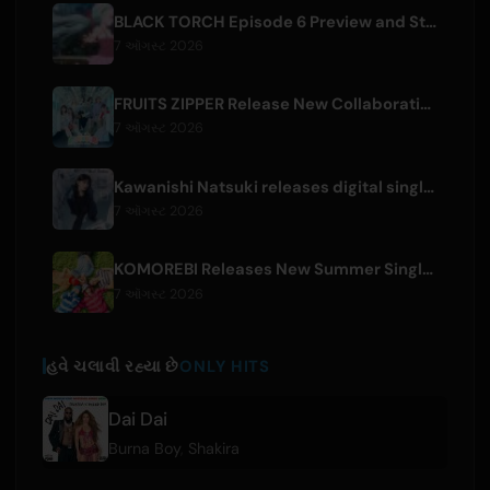
BLACK TORCH Episode 6 Preview and Streaming Details
7 ઑગસ્ટ 2026
FRUITS ZIPPER Release New Collaboration Song '1,2,3,FOOOOUR'
7 ઑગસ્ટ 2026
Kawanishi Natsuki releases digital single 'Sayonara wa Ichiban Kirei na Atashi de'
7 ઑગસ્ટ 2026
KOMOREBI Releases New Summer Single 'Letsu Natsu'
7 ઑગસ્ટ 2026
હવે ચલાવી રહ્યા છે
ONLY HITS
Dai Dai
Burna Boy
,
Shakira