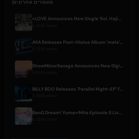
מאמרים אחרונים
=LOVE Announces New Single 'Koi, Hajimemashita.' and Tokyo Dome Concerts
8 אוגוסט 2026
AliA Releases Post-Hiatus Album 'mate', Announces Tokyo Live
8 אוגוסט 2026
ShowMinorSavage Announces New Digital Single 'Gradation'
8 אוגוסט 2026
BILLY BOO Releases 'Parallel Night-EP' Featuring TV Drama Theme Song
8 אוגוסט 2026
BanG Dream! Yume∞Mita Episode 8 Live Clip Released
8 אוגוסט 2026