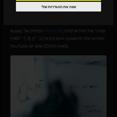
מתורגם מאנגלית
3 יוני 2026
Sam
על ידי
שנה את ההגדרות שלי
2,243 צפיות
, שחרר את הווידאו קליפ
YOASOBI
Ayase, המלחין של
לשירו "うるさ". הווידאו עלה לראשונה היום (רביעי) ב-
YouTube בשעה 20:00 שעון יפן.