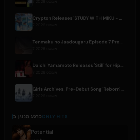
7 אוגוסט 2026
Crypton Releases 'STUDY WITH MIKU - part6 -' Instrumental BGM Video
7 אוגוסט 2026
Tenmaku no Jaadougaru Episode 7 Preview Released
7 אוגוסט 2026
Daichi Yamamoto Releases 'Still' for Hip-Hop Anime 'Shadow Beat'
7 אוגוסט 2026
Girls Archives. Pre-Debut Song 'Reborn' is Theme for Netflix Film
7 אוגוסט 2026
ONLY HITS
כרגע מנוגן ב
Potential