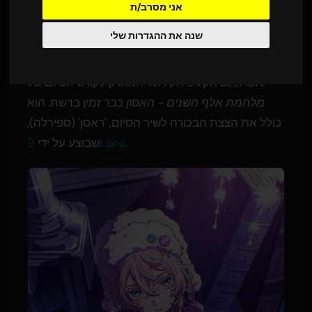
אני מסרב/ת
מתורגם מאנגלית
6 יולי 2026
Sam
על ידי
שנה את ההגדרות שלי
1,570 צפיות
BLEACH:
הקליפ הקידומי האחרון לקורס הסיום של
מלחמת אלף השנים - האסון
כבר זמין ברשת. הוא
כולל את הצצת הבכורה לשיר הסיום, 'ראסן' (ספירלה),
.
9Lana
שבוצע על ידי