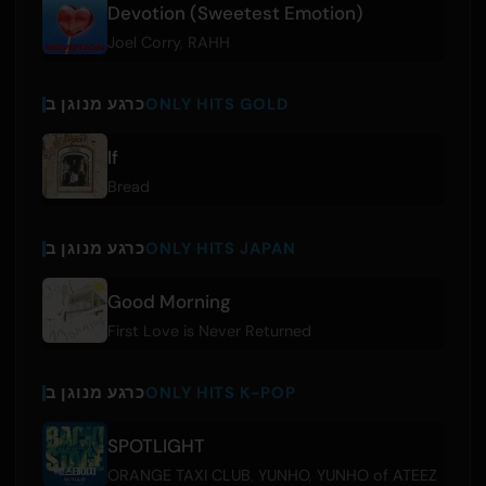
Devotion (Sweetest Emotion)
Joel Corry
,
RAHH
ONLY HITS GOLD
כרגע מנוגן ב
If
Bread
ONLY HITS JAPAN
כרגע מנוגן ב
Good Morning
First Love is Never Returned
ONLY HITS K-POP
כרגע מנוגן ב
SPOTLIGHT
ORANGE TAXI CLUB
,
YUNHO
,
YUNHO of ATEEZ