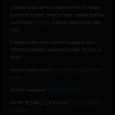
הדרמה תשודר בימי שני בשעה 23:06 ב-TV Tokyo
ובתחנות שותפות. לאחר כל שידור, הפרקים יהיו זמינים
. סטרימינג במעקב זמין גם ב-
U-NEXT
לסטרימינג ב-
TVer.
הלהקה תקיים מסיבת השקה ל"weapons" בשם
"PRINTED HEAVEN" בדאיקניאמה UNIT ב-24 ביולי
2026.
חנות
|
Instagram
|
X
|
lit.link
the bercedes menz:
רשמית
סטרימינג/קישורים
האלבום "weapons":
|
X
|
אתר רשמי
הדרמה "夫を殺したはずなのに":
Instagram