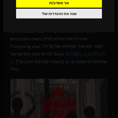
אני מסרב/ת
מתורגם מאנגלית
8 יולי 2026
Sam
על ידי
שנה את ההגדרות שלי
1,610 צפיות
להקת ה"הארדקור ג'י-פופ" מבוססת טוקיו the
bercedes menz שחררה את הווידאו קליפ
ל"morning star". השיר הוא שיר הפתיחה של סדרת
夫を殺したはずなの
הדרמה החדשה של TV Tokyo
(חשבתי שהרגתי את בעלי), שעלתה לראשונה ב-6
に
ביולי.