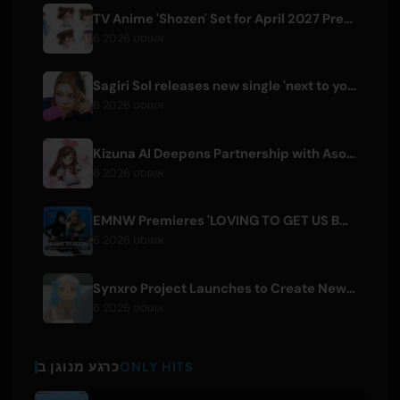
TV Anime 'Shozen' Set for April 2027 Premiere on Fuji TV
6 אוגוסט 2026
Sagiri Sol releases new single 'next to your love' after hiatus
6 אוגוסט 2026
Kizuna AI Deepens Partnership with Asobisystem Ahead of 10th Anniversary World Tour
6 אוגוסט 2026
EMNW Premieres 'LOVING TO GET US BY' Music Video on August 7
6 אוגוסט 2026
Synxro Project Launches to Create New IP from Fictional Anime Openings
6 אוגוסט 2026
ONLY HITS
כרגע מנוגן ב