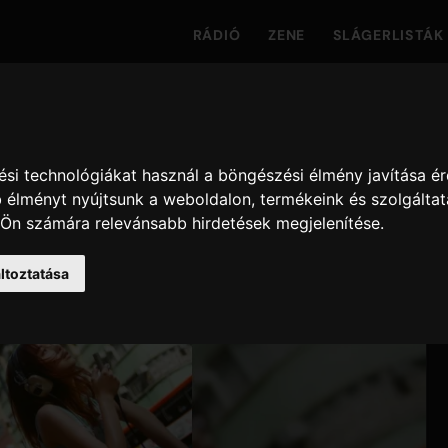
RÁDIÓ
ZENE
SLÁGERLISTÁK
si technológiákat használ a böngészési élmény javítása é
 élményt nyújtsunk a weboldalon
,
termékeink és szolgáltat
 Ön számára relevánsabb hirdetések megjelenítése
.
ltoztatása