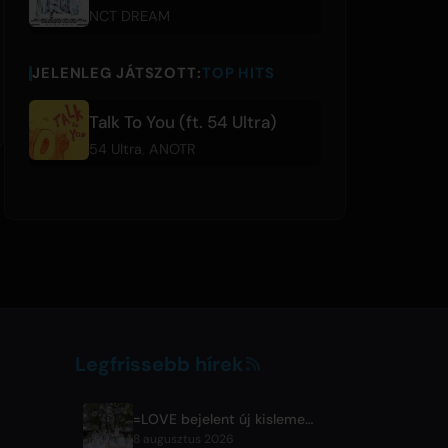
NCT DREAM
JELENLEG JÁTSZOTT:
TOP HITS
Talk To You (ft. 54 Ultra)
54 Ultra
,
ANOTR
Legfrissebb hírek
=LOVE bejelent új kislemezt 'Koi, Hajimemashita.' címmel, és Tokiói Dóm koncerteket
8 augusztus 2026