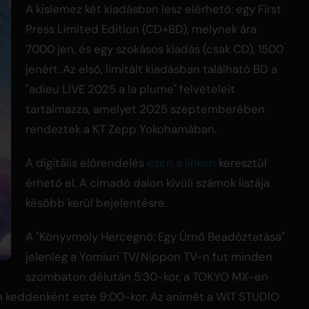
A kislemez két kiadásban lesz elérhető: egy First
Press Limited Edition (CD+BD), melynek ára
7000 jen, és egy szokásos kiadás (csak CD), 1500
jenért. Az első, limitált kiadásban található BD a
"adieu LIVE 2025 a la plume" felvételeit
tartalmazza, amelyet 2025 szeptemberében
rendeztek a KT Zepp Yokohamában.
A digitális előrendelés
ezen a linken
keresztül
érhető el. A címadó dalon kívüli számok listája
később kerül bejelentésre.
A "Könyvmoly Hercegnő: Egy Úrnő Beadóztatása"
jelenleg a Yomiuri TV/Nippon TV-n fut minden
szombaton délután 5:30-kor, a TOKYO MX-en
en keddenként este 9:00-kor. Az animét a WIT STUDIO