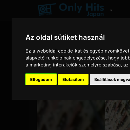
▼
Az oldal sütiket használ
Ez a weboldal cookie-kat és egyéb nyomköveté
alapvető funkcióinak engedélyezése
,
hogy jobb
a marketing interakciók személyre szabása
,
az
Elfogadom
Elutasítom
Beállítások megvá