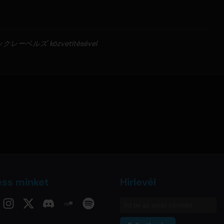
ベルズ közvetítésével
ess minket
Hírlevél