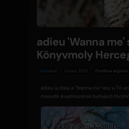
adieu 'Wanna me' 
Könyvmoly Herce
Sam
által
1 június 2026
Fordítva angolra
adieu új dala, a "Wanna me" lesz a TV-
második évadrészének befejező főcímdal