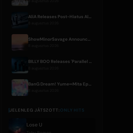
8 augusztus 2026
AliA Releases Post-Hiatus Album 'mate', Announces Tokyo Live
8 augusztus 2026
ShowMinorSavage Announces New Digital Single 'Gradation'
8 augusztus 2026
BILLY BOO Releases 'Parallel Night-EP' Featuring TV Drama Theme Song
8 augusztus 2026
BanG Dream! Yume∞Mita Episode 8 Live Clip Released
8 augusztus 2026
JELENLEG JÁTSZOTT:
ONLY HITS
Lose U
Toby Romeo