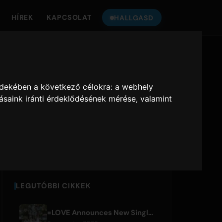
HÍREK
KAPCSOLAT
HALLGASD
HALLGASS
ONLY HITS
-
A
JAPAN
RA
rdekében a következő célokra:
a webhely
ásaink iránti érdeklődésének mérése, valamint
Only Hits Japan
Lejátszás
LEGUTÓBBI CIKKEK
=LOVE Announces New Single 'Koi, Hajimemashita.' and Tokyo Dome Concerts