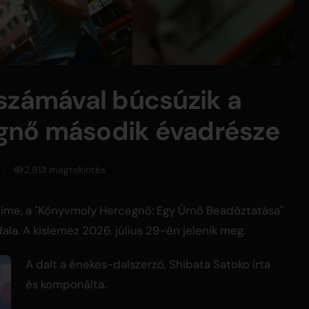
számával búcsúzik a
gnő második évadrésze
2,813 megtekintés
anime, a "Könyvmoly Hercegnő: Egy Úrnő Beadóztatása"
a. A kislemez 2026. július 29-én jelenik meg.
A dalt a énekes-dalszerző, Shibata Satoko írta
és komponálta.