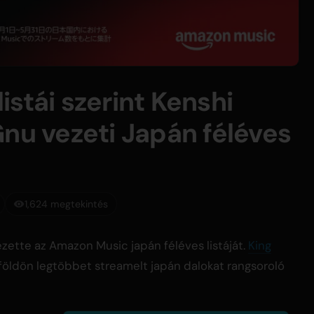
stái szerint Kenshi
Gnu vezeti Japán féléves
1,624 megtekintés
zette az Amazon Music japán féléves listáját.
King
lföldön legtöbbet streamelt japán dalokat rangsoroló