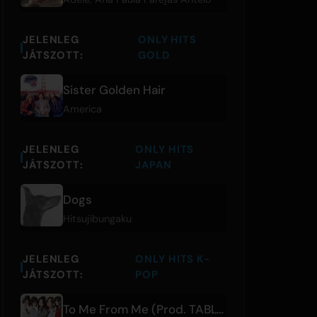
JELENLEG
ONLY HITS
JÁTSZOTT:
GOLD
Sister Golden Hair
America
JELENLEG
ONLY HITS
JÁTSZOTT:
JAPAN
Dogs
Hitsujibungaku
JELENLEG
ONLY HITS K-
JÁTSZOTT:
POP
To Me From Me (Prod. TABLO)