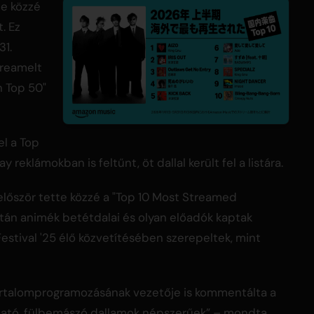
te közzé
t. Ez
31.
treamelt
an Top 50"
l a Top
y reklámokban is feltűnt, öt dallal került fel a listára.
lőször tette közzé a "Top 10 Most Streamed
istán animék betétdalai és olyan előadók kaptak
Festival '25 élő közvetítésében szerepeltek, mint
artalomprogramozásának vezetője is kommentálta a
ható, fülbemászó dallamok népszerűek” – mondta.