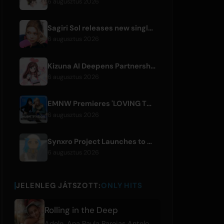
6 augusztus 2026
Sagiri Sol releases new single 'next to your love' after hiatus
6 augusztus 2026
Kizuna AI Deepens Partnership with Asobisystem Ahead of 10th Anniversary World Tour
6 augusztus 2026
EMNW Premieres 'LOVING TO GET US BY' Music Video on August 7
6 augusztus 2026
Synxro Project Launches to Create New IP from Fictional Anime Openings
6 augusztus 2026
JELENLEG JÁTSZOTT:
ONLY HITS
Rolling in the Deep
Adele
,
Ana Paula Parejas Antelo