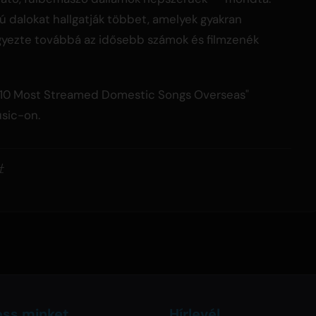
ú dalokat hallgatják többet, amelyek gyakran
yezte továbbá az idősebb számok és filmzenék
Top 10 Most Streamed Domestic Songs Overseas"
usic-on.
社
ess minket
Hírlevél