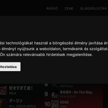
RÁDIÓ
ZENE
SLÁGERLISTÁK
si technológiákat használ a böngészési élmény javítása é
 élményt nyújtsunk a weboldalon
,
termékeink és szolgáltat
 Ön számára relevánsabb hirdetések megjelenítése
.
ltoztatása