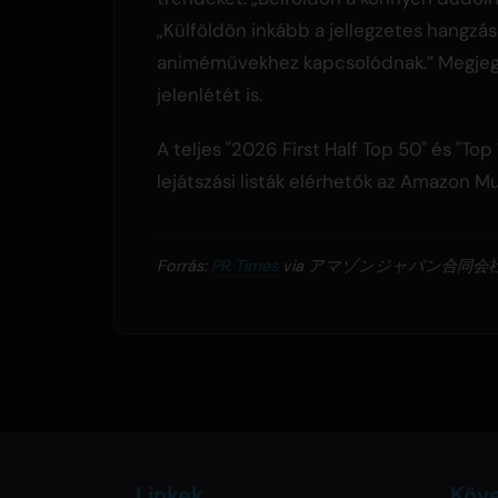
„Külföldön inkább a jellegzetes hangzás
animéművekhez kapcsolódnak.” Megjeg
jelenlétét is.
A teljes "2026 First Half Top 50" és "
lejátszási listák elérhetők az Amazon M
Forrás:
PR Times
via アマゾンジャパン合同会
Linkek
Köv