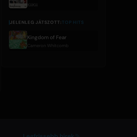
KiiiKiii
JELENLEG JÁTSZOTT:
TOP HITS
Kingdom of Fear
Cameron Whitcomb
Legfrissebb hírek