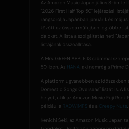
Az Amazon Music Japan július 8-án tet
"2026 First Half Top 50" lejátszási listájá
rangsorolja Japánban január 1. és május 
között az összes műfajban legtöbbet s
dalokat. A lista a szolgáltatás heti "Jap
listájának összeállítása.
A Mrs. GREEN APPLE 13 számmal szerepe
50-ben. Az
HANA
, aki nemrég a Prime Da
A platform ugyanebben az időszakban e
Domestic Songs Overseas" listát is. A l
helyet, akik az Amazon Music Fuji Rock 
például a
RADWIMPS
és a
Creepy Nuts
.
Kenichi Seki, az Amazon Music Japan t
trendeket. „Belföldön a könnyen dúdol