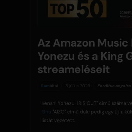
Az Amazon Music li
Yonezu és a King 
streameléseit
Sam
által
8 július 2026
Fordítva angolra
Kenshi Yonezu "IRIS OUT" című száma ve
Gnu
"AIZO" című dala pedig egy új, a kü
listát vezetett.