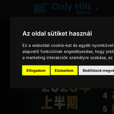
▼
Az oldal sütiket használ
Ez a weboldal cookie-kat és egyéb nyomköveté
alapvető funkcióinak engedélyezése
,
hogy jobb
a marketing interakciók személyre szabása
,
az
Elfogadom
Elutasítom
Beállítások megvá