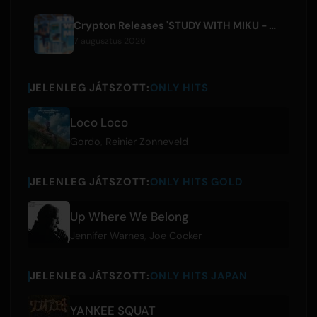
Crypton Releases 'STUDY WITH MIKU - part6 -' Instrumental BGM Video
7 augusztus 2026
JELENLEG JÁTSZOTT:
ONLY HITS
Loco Loco
Gordo
,
Reinier Zonneveld
JELENLEG JÁTSZOTT:
ONLY HITS GOLD
Up Where We Belong
Jennifer Warnes
,
Joe Cocker
JELENLEG JÁTSZOTT:
ONLY HITS JAPAN
YANKEE SQUAT