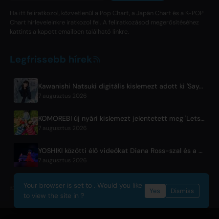
Ha itt feliratkozol, közvetlenül a Pop Chart, a Japán Chart és a K-POP
Chart hírleveleinkre iratkozol fel. A feliratkozásod megerősítéséhez
kattints a kapott emailben található linkre.
Legfrissebb hírek
Kawanishi Natsuki digitális kislemezt adott ki 'Sayonara wa Ichiban Kirei na Atashi de' címmel
7 augusztus 2026
KOMOREBI új nyári kislemezt jelentetett meg 'Letsu Natsu' címmel
7 augusztus 2026
YOSHIKI közötti élő videókat Diana Ross-szal és a KORN Jonathan Davisével
7 augusztus 2026
Your browser is set to . Would you like
© 2026 OnlyHit. All rights reserved. - Metadata provided by
ACRCloud
Yes
Dismiss
to view the site in ?