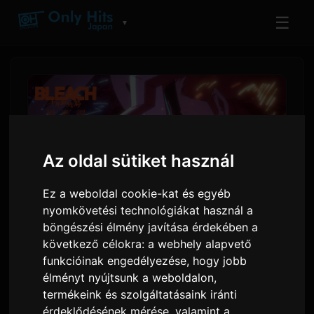
☰
▼
Az oldal sütiket használ
Ez a weboldal cookie-kat és egyéb
nyomkövetési technológiákat használ a
böngészési élmény javítása érdekében a
következő célokra:
a webhely alapvető
BLEACH Véges Szakasz PV
funkcióinak engedélyezése
,
hogy jobb
bemutatja 9Lana 'Rasen'
élményt nyújtsunk a weboldalon
,
zárótémáját
termékeink és szolgáltatásaink iránti
érdeklődésének mérése, valamint a