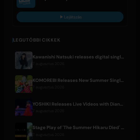
Lejátszás
LEGUTÓBBI CIKKEK
Kawanishi Natsuki releases digital single 'Sayonara wa Ichiban Kirei na Atashi de'
7 augusztus 2026
KOMOREBI Releases New Summer Single 'Letsu Natsu'
7 augusztus 2026
YOSHIKI Releases Live Videos with Diana Ross and KORN's Jonathan Davis
7 augusztus 2026
Stage Play of 'The Summer Hikaru Died' Streams Globally for Free on ABEMA
7 augusztus 2026