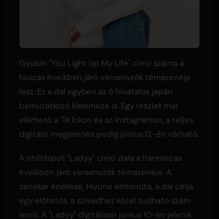
Gyubin "You Light Up My Life" című száma a
húszas éveikben járó versenyzők témazenéje
lesz. Ez a dal egyben az ő hivatalos japán
bemutatkozó kislemeze is. Egy részlet már
elérhető a TikTokon és az Instagramon, a teljes
digitális megjelenés pedig június 12-én várható.
A chilldspot "Ladyy" című dala a harmincas
éveikben járó versenyzők témazenéje. A
zenekar énekese, Hiyune elmondta, a dal célja
egy előtetős, a szívedhez közel tudható szám
lenni. A "Ladyy" digitálisan június 10-én jelenik