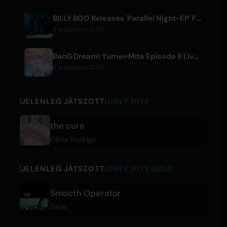
BILLY BOO Releases 'Parallel Night-EP' Featuring TV Drama Theme Song
8 augusztus 2026
BanG Dream! Yume∞Mita Episode 8 Live Clip Released
8 augusztus 2026
JELENLEG JÁTSZOTT:
ONLY HITS
the cure
Olivia Rodrigo
JELENLEG JÁTSZOTT:
ONLY HITS GOLD
Smooth Operator
Sade