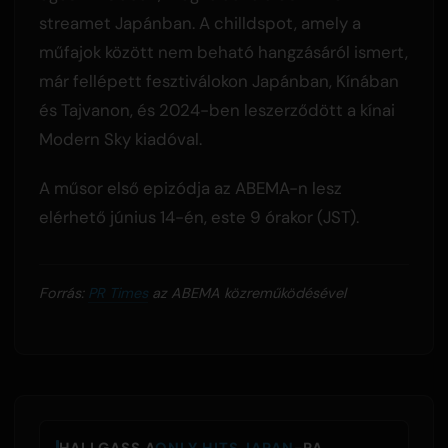
streamet Japánban. A chilldspot, amely a
műfajok között nem beható hangzásáról ismert,
már fellépett fesztiválokon Japánban, Kínában
és Tajvanon, és 2024-ben leszerződött a kínai
Modern Sky kiadóval.
A műsor első epizódja az ABEMA-n lesz
elérhető június 14-én, este 9 órakor (JST).
Forrás:
PR Times
az ABEMA közreműködésével
HALLGASS A
ONLY HITS JAPAN
-RA