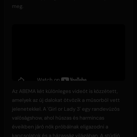
meg.
Az ABEMA két különleges videót is közzétett,
amelyek az új dalokat ötvözik a műsorból vett
jelenetekkel. A 'Girl or Lady 3' egy randevúzós
valóságshow, ahol húszas és harmincas
éveikben járó nők próbálnak eligazodni a
kapcsolatok és a házasság világában. A stúdió