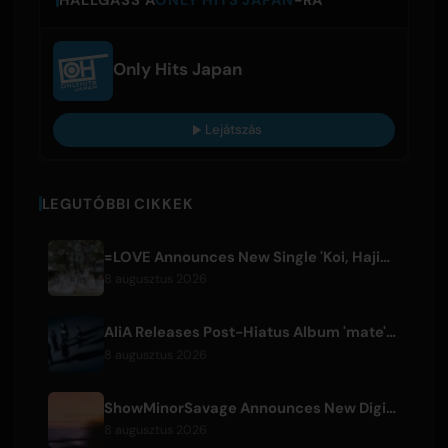
Only Hits Japan
Lejátszás
LEGUTÓBBI CIKKEK
=LOVE Announces New Single 'Koi, Hajimemashita.' and Tokyo Dome Concerts
8 augusztus 2026
AliA Releases Post-Hiatus Album 'mate', Announces Tokyo Live
8 augusztus 2026
ShowMinorSavage Announces New Digital Single 'Gradation'
8 augusztus 2026