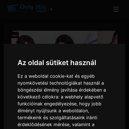
☰
▼
Az oldal sütiket használ
Ez a weboldal cookie-kat és egyéb
nyomkövetési technológiákat használ a
böngészési élmény javítása érdekében a
következő célokra:
a webhely alapvető
Gyubin és a chilldspot
funkcióinak engedélyezése
,
hogy jobb
szerezte a 'Girl or Lady 3'
élményt nyújtsunk a weboldalon
,
termékeink és szolgáltatásaink iránti
betétdalait
érdeklődésének mérése, valamint a