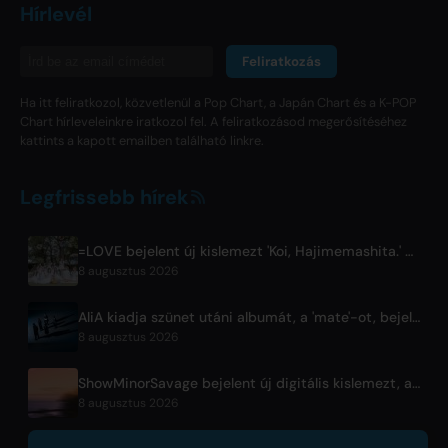
Hírlevél
Feliratkozás
Ha itt feliratkozol, közvetlenül a Pop Chart, a Japán Chart és a K-POP
Chart hírleveleinkre iratkozol fel. A feliratkozásod megerősítéséhez
kattints a kapott emailben található linkre.
Legfrissebb hírek
=LOVE bejelent új kislemezt 'Koi, Hajimemashita.' címmel, és Tokiói Dóm koncerteket
8 augusztus 2026
AliA kiadja szünet utáni albumát, a 'mate'-ot, bejelenti Tokiói koncertjét
8 augusztus 2026
ShowMinorSavage bejelent új digitális kislemezt, a 'Gradation'-t
8 augusztus 2026