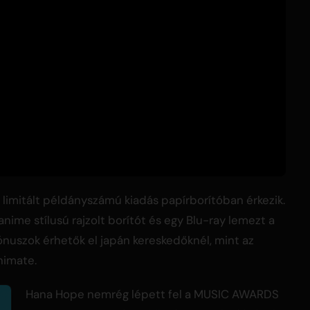
, limitált példányszámú kiadás papírborítóban érkezik.
anime stílusú rajzolt borítót és egy Blu-ray lemezt a
bónuszok érhetők el japán kereskedőknél, mint az
nimate.
Hana Hope nemrég lépett fel a MUSIC AWARDS