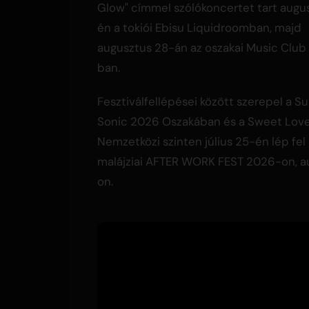
Glow" címmel szólókoncertet tart augu
én a tokiói Ebisu Liquidroomban, majd
augusztus 28-án az oszakai Music Clu
ban.
Fesztiválfellépései között szerepel a 
Sonic 2026 Oszakában és a Sweet Love
Nemzetközi szinten július 25-én lép fel
malájziai AFTER WORK FEST 2026-on, au
on.