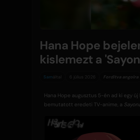
Hana Hope bejelen
kislemezt a 'Sayo
Sam
által
6 július 2026
Fordítva angolra
Hana Hope augusztus 5-én ad ki egy új k
bemutatott eredeti TV-anime, a
Sayona