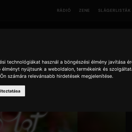
RÁDIÓ
ZENE
SLÁGERLISTÁK
si technológiákat használ a böngészési élmény javítása é
 élményt nyújtsunk a weboldalon
,
termékeink és szolgáltat
 Ön számára relevánsabb hirdetések megjelenítése
.
ltoztatása