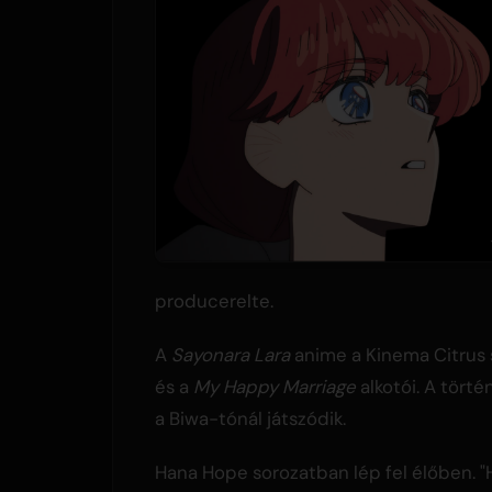
producerelte.
A
Sayonara Lara
anime a Kinema Citrus s
és a
My Happy Marriage
alkotói. A tört
a Biwa-tónál játszódik.
Hana Hope sorozatban lép fel élőben. "