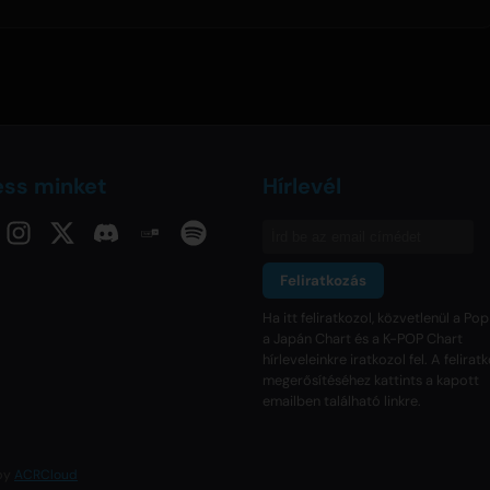
ess minket
Hírlevél
Feliratkozás
Ha itt feliratkozol, közvetlenül a Pop
a Japán Chart és a K-POP Chart
hírleveleinkre iratkozol fel. A felira
megerősítéséhez kattints a kapott
emailben található linkre.
 by
ACRCloud