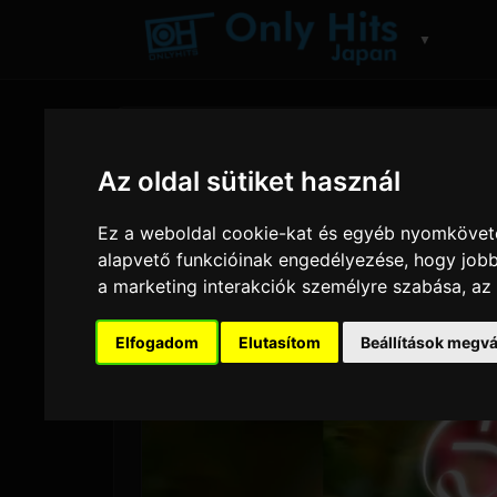
▼
Az oldal sütiket használ
Ez a weboldal cookie-kat és egyéb nyomköveté
alapvető funkcióinak engedélyezése
,
hogy jobb
a marketing interakciók személyre szabása
,
az
Elfogadom
Elutasítom
Beállítások megvá