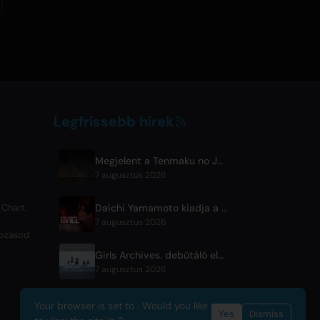
Legfrissebb hírek
Megjelent a Tenmaku no Jaadougaru 7. epizódjának előzetese
7 augusztus 2026
Daichi Yamamoto kiadja a 'Still' című számot a hip-hop anime 'Shadow Beat' számára
 Chart,
7 augusztus 2026
tkozásod
Girls Archives. debütáló előtti dala, a 'Reborn' a Netflix film témazenéje
7 augusztus 2026
Your browser is set to . Would you like
Yes
Dismiss