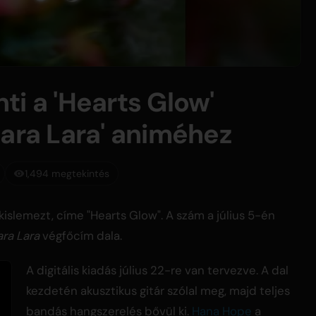
ti a 'Hearts Glow'
nara Lara' animéhez
1,494 megtekintés
islemezt, címe "Hearts Glow". A szám a július 5-én
ra Lara
végfőcím dala.
A digitális kiadás július 22-re van tervezve. A dal
kezdetén akusztikus gitár szólal meg, majd teljes
bandás hangszerelés bővül ki.
Hana Hope
a