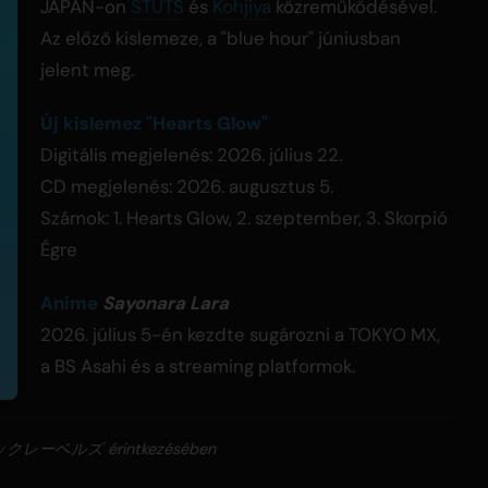
JAPAN-on
STUTS
és
Kohjiya
közreműködésével.
Az előző kislemeze, a "blue hour" júniusban
jelent meg.
Új kislemez "Hearts Glow"
Digitális megjelenés: 2026. július 22.
CD megjelenés: 2026. augusztus 5.
Számok: 1. Hearts Glow, 2. szeptember, 3. Skorpió
Égre
Anime
Sayonara Lara
2026. július 5-én kezdte sugározni a TOKYO MX,
a BS Asahi és a streaming platformok.
ベルズ érintkezésében