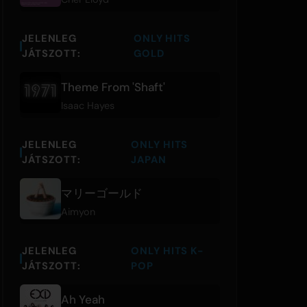
JELENLEG
ONLY HITS
JÁTSZOTT:
GOLD
Theme From 'Shaft'
Isaac Hayes
JELENLEG
ONLY HITS
JÁTSZOTT:
JAPAN
マリーゴールド
Aimyon
JELENLEG
ONLY HITS K-
JÁTSZOTT:
POP
Ah Yeah