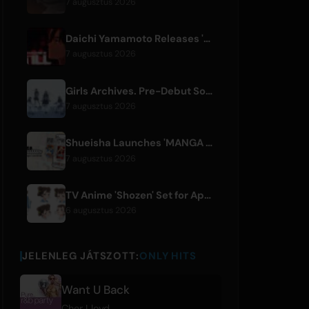
7 augusztus 2026
Daichi Yamamoto Releases 'Still' for Hip-Hop Anime 'Shadow Beat'
7 augusztus 2026
Girls Archives. Pre-Debut Song 'Reborn' is Theme for Netflix Film
7 augusztus 2026
Shueisha Launches 'MANGA MILLION', Free Global Library of 400 Manga Titles
7 augusztus 2026
TV Anime 'Shozen' Set for April 2027 Premiere on Fuji TV
6 augusztus 2026
JELENLEG JÁTSZOTT:
ONLY HITS
Want U Back
Cher Lloyd