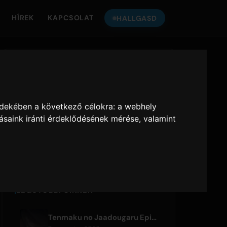
HÍREK
KAPCSOLAT
HALLGASD
HALLGASS
ONLY HITS
-
A
JAPAN
RA
rdekében a következő célokra:
a webhely
ásaink iránti érdeklődésének mérése, valamint
Only Hits Japan
Lejátszás
LEGUTÓBBI CIKKEK
Tenmaku no Jaadougaru Episode 7 Preview Released