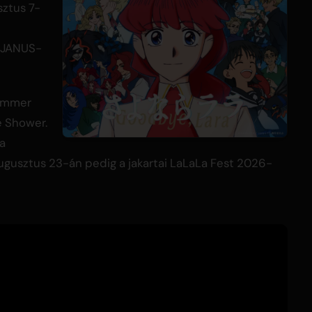
sztus 7-
b JANUS-
Summer
 Shower.
 a
gusztus 23-án pedig a jakartai LaLaLa Fest 2026-