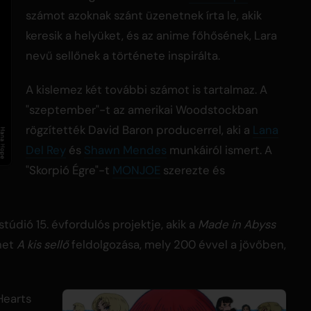
számot azoknak szánt üzenetnek írta le, akik
keresik a helyüket, és az anime főhősének, Lara
nevű sellőnek a története inspirálta.
A kislemez két további számot is tartalmaz. A
"szeptember"-t az amerikai Woodstockban
rögzítették David Baron producerrel, aki a
Lana
Del Rey
és
Shawn Mendes
munkáiról ismert. A
"Skorpió Égre"-t
MONJOE
szerezte és
túdió 15. évfordulós projektje, akik a
Made in Abyss
énet
A kis sellő
feldolgozása, mely 200 évvel a jövőben,
Hearts