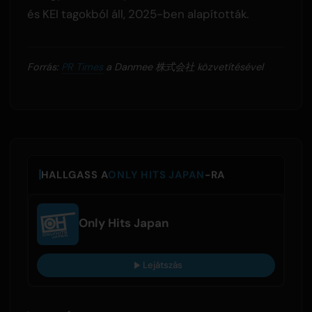
és KEI tagokból áll, 2025-ben alapították.
Forrás:
PR Times
a Danmee 株式会社 közvetítésével
HALLGASS A
ONLY HITS JAPAN
-RA
Only Hits Japan
Lejátszás