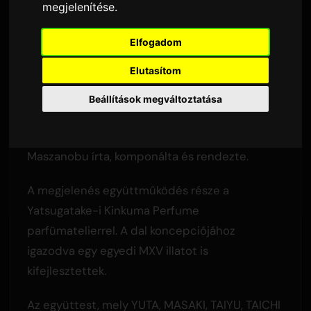
megjelenítése
.
Sam
által
4 június 2026
Fordítva angolra
2,438 megtekintés
Elfogadom
Elutasítom
Az első kislemez, a 'Perfume' június 3-án jelent
Beállítások megváltoztatása
meg a Nippon Columbia kiadásában.
A dalt a
7ORDER
együttes tagja, Sanada
Maszanobu írta, komponálta és rendezte.
A megjelenés együttműködés része a
Yatsugatake-i Kinkuma Perfume
parfümatelierrel. A dal koncepciójához
igazodva egy egyedi MXV illatot is
kifejlesztettek.
Az együttest, mely YUTA, MASAKI, TAIYU, TAICHI