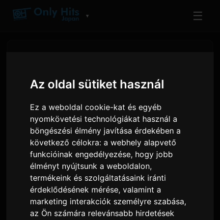
☰
▼
Az oldal sütiket használ
Ez a weboldal cookie-kat és egyéb
nyomkövetési technológiákat használ a
böngészési élmény javítása érdekében a
következő célokra:
a webhely alapvető
funkcióinak engedélyezése
,
hogy jobb
élményt nyújtsunk a weboldalon
,
MXV debütál a Nippon
termékeink és szolgáltatásaink iránti
Columbián a 'Perfume'
érdeklődésének mérése, valamint a
marketing interakciók személyre szabása
,
kislemezzel
az Ön számára relevánsabb hirdetések