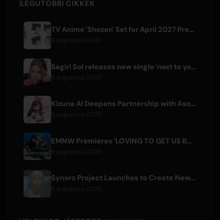
LEGUTÓBBI CIKKEK
TV Anime 'Shozen' Set for April 2027 Premiere on Fuji TV
6 augusztus 2026
Sagiri Sol releases new single 'next to your love' after hiatus
6 augusztus 2026
Kizuna AI Deepens Partnership with Asobisystem Ahead of 10th Anniversary World Tour
6 augusztus 2026
EMNW Premieres 'LOVING TO GET US BY' Music Video on August 7
6 augusztus 2026
Synxro Project Launches to Create New IP from Fictional Anime Openings
6 augusztus 2026