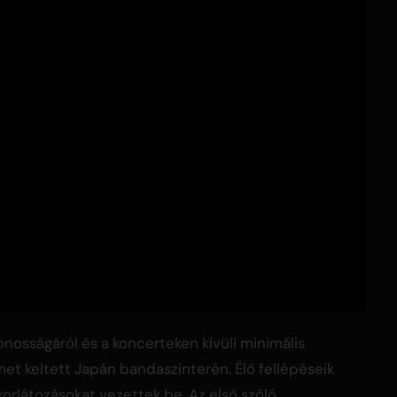
nosságáról és a koncerteken kívüli minimális
met keltett Japán bandaszínterén. Élő fellépéseik
korlátozásokat vezettek be. Az első szóló