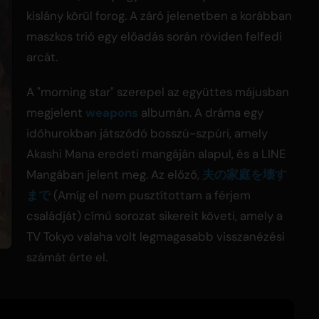
kislány körül forog. A záró jelenetben a korábban
maszkos trió egy előadás során röviden felfedi
arcát.
A "morning star" szerepel az együttes májusban
megjelent
weapons
albumán. A dráma egy
időhurokban játszódó bosszú-szpúri, amely
Akashi Mana eredeti mangáján alapul, és a LINE
Mangában jelent meg. Az előző,
夫の家庭を壊す
まで
(Amíg el nem pusztítottam a férjem
családját) című sorozat sikereit követi, amely a
TV Tokyo valaha volt legmagasabb visszanézési
számát érte el.