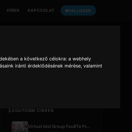
HÍREK
KAPCSOLAT
HALLGASD
HALLGASS
ONLY HITS
-
A
JAPAN
RA
rdekében a következő célokra:
a webhely
ásaink iránti érdeklődésének mérése, valamint
Only Hits Japan
Lejátszás
LEGUTÓBBI CIKKEK
Virtual Idol Group FouRTe Project Debuts with 'ALL IN' Album Produced by m-flo's ☆Taku Takahashi