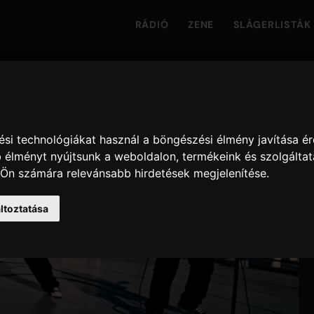
RÁDIÓ
ZENE
SLÁGERLISTÁK
si technológiákat használ a böngészési élmény javítása é
 élményt nyújtsunk a weboldalon
,
termékeink és szolgáltat
 Ön számára relevánsabb hirdetések megjelenítése
.
ltoztatása