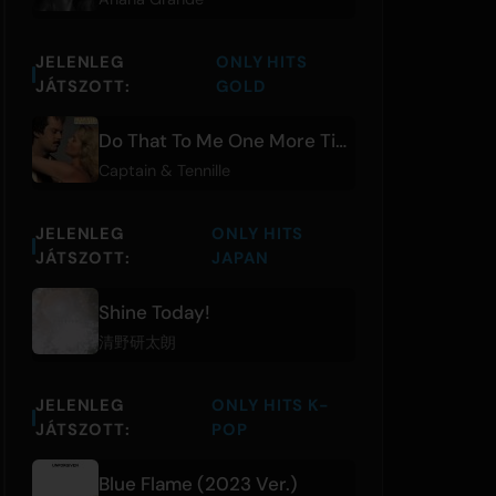
JELENLEG
ONLY HITS
JÁTSZOTT:
GOLD
Do That To Me One More Time
Captain & Tennille
JELENLEG
ONLY HITS
JÁTSZOTT:
JAPAN
Shine Today!
清野研太朗
JELENLEG
ONLY HITS K-
JÁTSZOTT:
POP
Blue Flame (2023 Ver.)