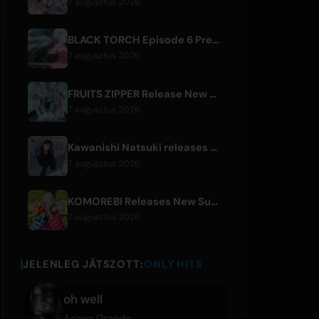
7 augusztus 2026
BLACK TORCH Episode 6 Preview and Streaming Details
7 augusztus 2026
FRUITS ZIPPER Release New Collaboration Song '1,2,3,FOOOOUR'
7 augusztus 2026
Kawanishi Natsuki releases digital single 'Sayonara wa Ichiban Kirei na Atashi de'
7 augusztus 2026
KOMOREBI Releases New Summer Single 'Letsu Natsu'
7 augusztus 2026
JELENLEG JÁTSZOTT:
ONLY HITS
oh well
Ariana Grande