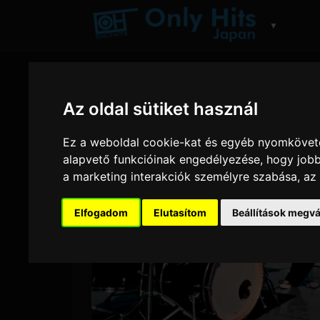
▼
Az oldal sütiket használ
Ez a weboldal cookie-kat és egyéb nyomköveté
alapvető funkcióinak engedélyezése
,
hogy jobb
a marketing interakciók személyre szabása
,
az
Elfogadom
Elutasítom
Beállítások megvá