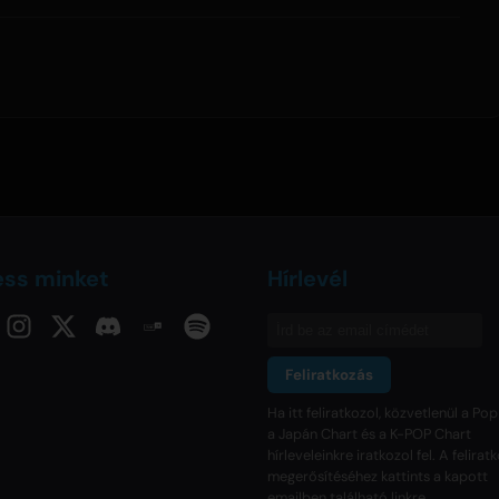
ess minket
Hírlevél
Feliratkozás
Ha itt feliratkozol, közvetlenül a Pop
a Japán Chart és a K-POP Chart
hírleveleinkre iratkozol fel. A felira
megerősítéséhez kattints a kapott
emailben található linkre.