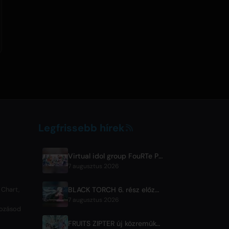
Legfrissebb hírek
Virtual idol group FouRTe Project Debuts with 'ALL IN' Album Produced by m-flo's ☆Taku Takahashi
7 augusztus 2026
BLACK TORCH 6. rész előzetes és adásinformációk
 Chart,
7 augusztus 2026
tkozásod
FRUITS ZIPTER új közreműködős dalt ad ki '1,2,3,FOOOOUR' címmel