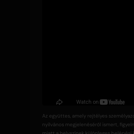
Az együttes, amely rejtélyes személyazo
nyilvános megjelenéséről ismert, figyel
miatt a helyszínek különleges belépési 