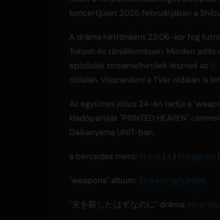
koncertjüket 2026 februárjában a Shib
A dráma hétfőnként 23:06-kor fog futni
Tokyon és társállomásain. Minden adás 
epizódok streamelhetőek lesznek az
U-
oldalán. Visszanézni a TVer oldalán is le
Az együttes július 24-én tartja a "weap
kiadópartiját "PRINTED HEAVEN" címmel
Daikanyama UNIT-ban.
a bercedes menz:
lit.link
|
X
|
Instagram
"weapons" album:
Streaming/Linkek
"夫を殺したはずなのに" dráma:
Hivatalo