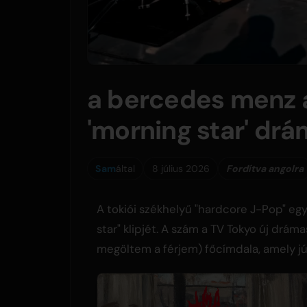
a bercedes menz a
'morning star' dr
Sam
által
8 július 2026
Fordítva angolra
A tokiói székhelyű "hardcore J-Pop" e
star" klipjét. A szám a TV Tokyo új drám
megöltem a férjem) főcímdala, amely jú