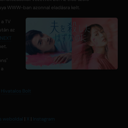
uya WWW-ban azonnal eladásra kelt.
 a TV
után az
NEXT
het.
ons"
 a
|
Hivatalos Bolt
s weboldal
|
X
|
Instagram