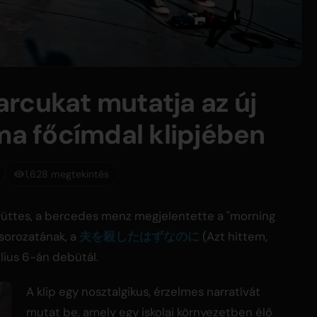
rcukat mutatja az új
áma főcímdal klipjében
1,628 megtekintés
gyüttes, a bercedes menz megjelentette a "morning
asorozatának, a
夫を殺したはずなのに
(Azt hittem,
lius 6-án debütál.
A klip egy nosztalgikus, érzelmes narratívát
mutat be, amely egy iskolai környezetben élő