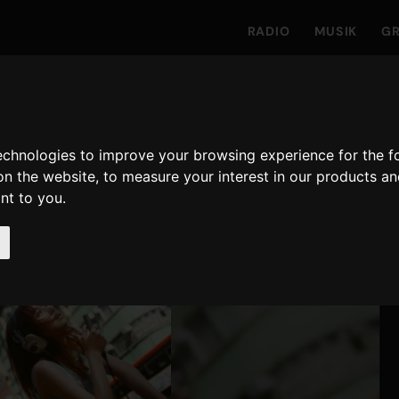
RADIO
MUSIK
GR
technologies to improve your browsing experience for the 
on the website
,
to measure your interest in our products a
ant to you
.