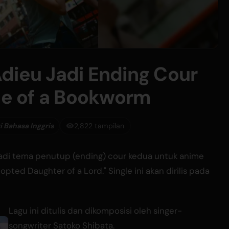
dieu Jadi Ending Cour
e of a Bookworm
 Bahasa Inggris
2,822 tampilan
adi tema penutup (ending) cour kedua untuk anime
ted Daughter of a Lord." Single ini akan dirilis pada
Lagu ini ditulis dan dikomposisi oleh singer-
songwriter Satoko Shibata.