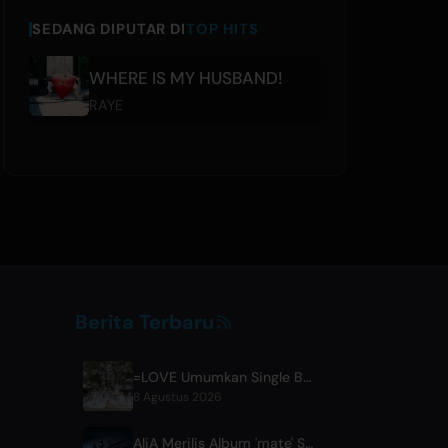
SEDANG DIPUTAR DI
TOP HITS
WHERE IS MY HUSBAND!
RAYE
Berita Terbaru
=LOVE Umumkan Single Baru 'Koi, Hajimemashita.' dan Konser Tokyo Dome
8 Agustus 2026
AliA Merilis Album 'mate' Setelah Jeda 18 Bulan, Umumkan Live Show di Tokyo