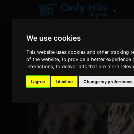
▼
We use cookies
This website uses cookies and other tracking 
of the website
,
to provide a better experience 
interactions
,
to deliver ads that are more relev
I agree
I decline
Change my preferences