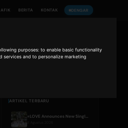
AFIK
BERITA
KONTAK
DENGAR
DENGARKAN
ONLY HITS JAPAN
following purposes:
to enable basic functionality
nd services and to personalize marketing
Only Hits Japan
Putar
ARTIKEL TERBARU
=LOVE Announces New Single 'Koi, Hajimemashita.' and Tokyo Dome Concerts
8 Agustus 2026