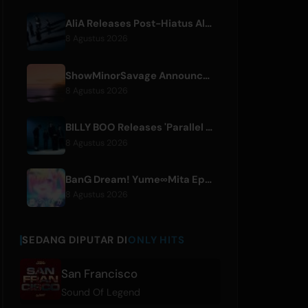
AliA Releases Post-Hiatus Album 'mate', Announces Tokyo Live
8 Agustus 2026
ShowMinorSavage Announces New Digital Single 'Gradation'
8 Agustus 2026
BILLY BOO Releases 'Parallel Night-EP' Featuring TV Drama Theme Song
8 Agustus 2026
BanG Dream! Yume∞Mita Episode 8 Live Clip Released
8 Agustus 2026
SEDANG DIPUTAR DI
ONLY HITS
San Francisco
Sound Of Legend