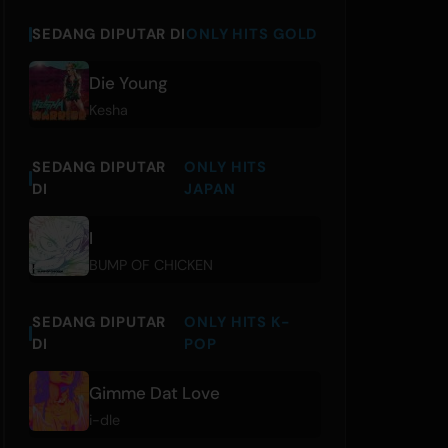
SEDANG DIPUTAR DI
ONLY HITS GOLD
Die Young
Kesha
SEDANG DIPUTAR
ONLY HITS
DI
JAPAN
I
BUMP OF CHICKEN
SEDANG DIPUTAR
ONLY HITS K-
DI
POP
Gimme Dat Love
i-dle