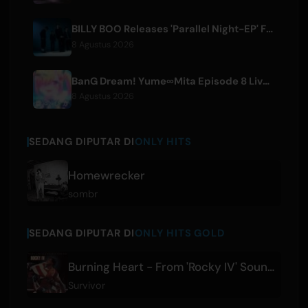
BILLY BOO Releases 'Parallel Night-EP' Featuring TV Drama Theme Song
8 Agustus 2026
BanG Dream! Yume∞Mita Episode 8 Live Clip Released
8 Agustus 2026
SEDANG DIPUTAR DI
ONLY HITS
Homewrecker
sombr
SEDANG DIPUTAR DI
ONLY HITS GOLD
Burning Heart - From 'Rocky IV' Soundtrack
Survivor