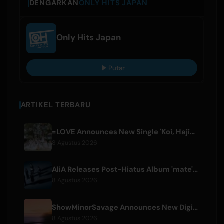
DENGARKAN
ONLY HITS JAPAN
Only Hits Japan
Putar
ARTIKEL TERBARU
=LOVE Announces New Single 'Koi, Hajimemashita.' and Tokyo Dome Concerts
8 Agustus 2026
AliA Releases Post-Hiatus Album 'mate', Announces Tokyo Live
8 Agustus 2026
ShowMinorSavage Announces New Digital Single 'Gradation'
8 Agustus 2026