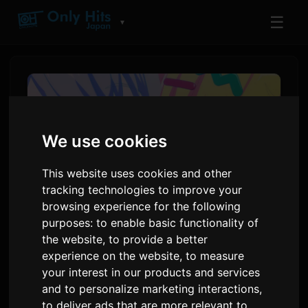
☰
▼
We use cookies
This website uses cookies and other
tracking technologies to improve your
browsing experience for the following
purposes:
to enable basic functionality of
the website
,
to provide a better
BanG Dream! Yume∞Mita
experience on the website
,
to measure
Episode 4 Preview Dirilis
your interest in our products and services
and to personalize marketing interactions
,
Oleh
Sam
7 Juli 2026
to deliver ads that are more relevant to