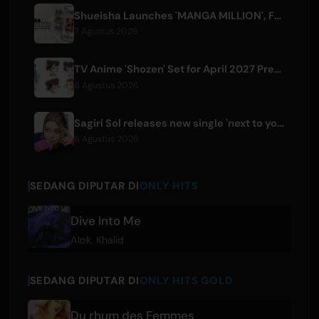
Shueisha Launches 'MANGA MILLION', Free Global Library of 400 Manga Titles
7 Agustus 2026
TV Anime 'Shozen' Set for April 2027 Premiere on Fuji TV
6 Agustus 2026
Sagiri Sol releases new single 'next to your love' after hiatus
6 Agustus 2026
SEDANG DIPUTAR DI
ONLY HITS
Dive Into Me
Alok
,
Khalid
SEDANG DIPUTAR DI
ONLY HITS GOLD
Du rhum des Femmes