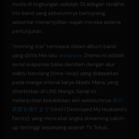
muda di lingkungan sekolah. Di adegan terakhir,
trio band yang sebelumnya bertopeng,
sebentar menampilkan wajah mereka selama
pertunjukan.
"morning star" termasuk dalam album band
yang dirilis Mei lalu,
weapons
. Drama ini adalah
serial suspense balas dendam dengan alur
waktu berulang (time-loop) yang didasarkan
pada manga orisinal karya Akashi Mana, yang
diterbitkan di LINE Manga. Serial ini
melanjutkan kesuksesan seri sebelumnya
夫の
家庭を壊すまで
(Until I Destroyed My Husband's
Family), yang mencatat angka streaming catch-
up tertinggi sepanjang sejarah TV Tokyo.