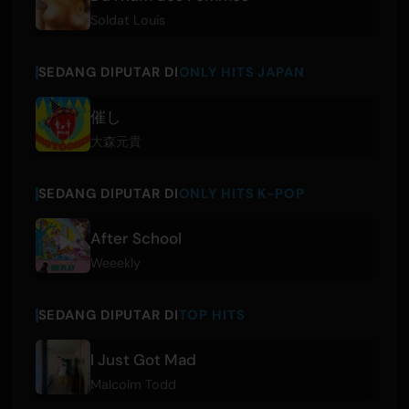
Soldat Louis
SEDANG DIPUTAR DI
ONLY HITS JAPAN
催し
大森元貴
SEDANG DIPUTAR DI
ONLY HITS K-POP
After School
Weeekly
SEDANG DIPUTAR DI
TOP HITS
I Just Got Mad
Malcolm Todd