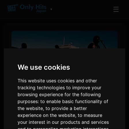
☰
▼
We use cookies
This website uses cookies and other
tracking technologies to improve your
browsing experience for the following
the bercedes menz
purposes:
to enable basic functionality of
the website
,
to provide a better
Tampilkan Wajah dalam MV
experience on the website
,
to measure
untuk Lagu Tema Pembuka
your interest in our products and services