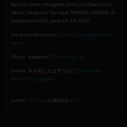
Band ini akan menggelar pesta perilisan untuk
album "weapons" bertajuk "PRINTED HEAVEN" di
Daikanyama UNIT pada 24 Juli 2026.
the bercedes menz:
lit.link
|
X
|
Instagram
|
Toko
Resmi
Album "weapons":
Streaming/Link
Drama "夫を殺したはずなのに":
Situs Web
Resmi
|
X
|
Instagram
Sumber:
PR Times
via 株式会社バップ