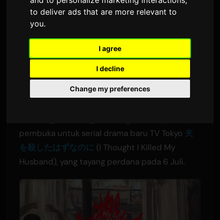
Drama 'morning star'
and to personalize marketing interactions
,
to deliver ads that are more relevant to
you
.
Oleh
Sam
8 Juli 2026
Diterjemahkan dari Bahasa Inggris
I agree
1,613 tampilan
I decline
Change my preferences
Band "hardcore J-Pop" asal Tokyo, the
bercedes menz, telah merilis video musik
untuk lagu "morning star." Lagu ini menjadi tema
pembuka untuk serial drama baru TV Tokyo
夫
を殺したはずなのに
(I Thought I Killed My
Husband), yang tayang perdana pada 6 Juli.