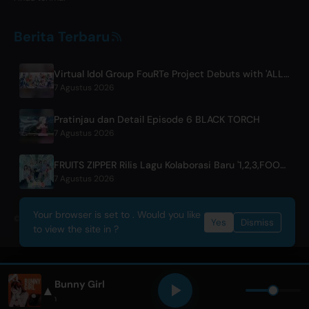
Berita Terbaru
Virtual Idol Group FouRTe Project Debuts with 'ALL IN' Album Produced by m-flo's ☆Taku Takahashi
7 Agustus 2026
Pratinjau dan Detail Episode 6 BLACK TORCH
7 Agustus 2026
FRUITS ZIPPER Rilis Lagu Kolaborasi Baru '1,2,3,FOOOOUR'
7 Agustus 2026
Your browser is set to . Would you like
© 2026 OnlyHit. All rights reserved. - Metadata provided by
ACRCloud
Yes
Dismiss
to view the site in ?
Bunny Girl
▲
AKASAKI
• Only Hits Japan