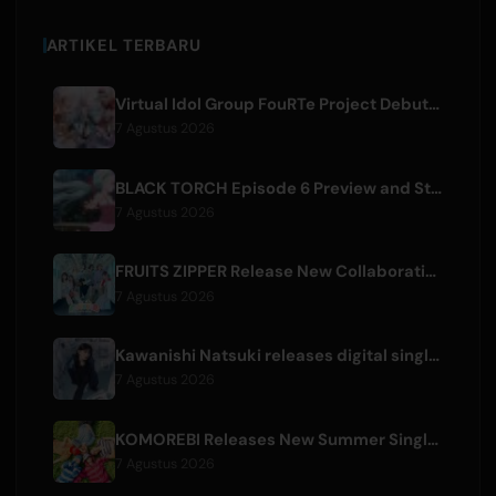
ARTIKEL TERBARU
Virtual Idol Group FouRTe Project Debuts with 'ALL IN' Album Produced by m-flo's ☆Taku Takahashi
7 Agustus 2026
BLACK TORCH Episode 6 Preview and Streaming Details
7 Agustus 2026
FRUITS ZIPPER Release New Collaboration Song '1,2,3,FOOOOUR'
7 Agustus 2026
Kawanishi Natsuki releases digital single 'Sayonara wa Ichiban Kirei na Atashi de'
7 Agustus 2026
KOMOREBI Releases New Summer Single 'Letsu Natsu'
7 Agustus 2026