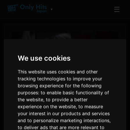
☰
▼
We use cookies
This website uses cookies and other
tracking technologies to improve your
browsing experience for the following
purposes:
to enable basic functionality of
the website
,
to provide a better
Yuto Adachi Gandeng Aile
experience on the website
,
to measure
The Shota di Single Baru
your interest in our products and services
and to personalize marketing interactions
,
'Hate to LOVE YOU'
to deliver ads that are more relevant to