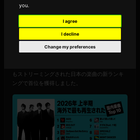
ド
you
.
Af
Sam
8 júlí 2026
Þýtt frá ensku
I agree
1,674 skoðanir
I decline
米津玄師の『IRIS OUT』がAmazon Musicの中間
Change my preferences
期チャートで日本部門のトップに立ちました。
___SHORTCODE_1___の『AIZO』は、海外で最
もストリーミングされた日本の楽曲の新ランキ
ングで首位を獲得しました。