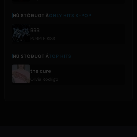
NÚ STÖÐUGT Á
ONLY HITS K-POP
BBB
PURPLE KISS
NÚ STÖÐUGT Á
TOP HITS
the cure
Olivia Rodrigo