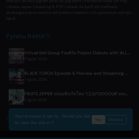
Með því að skrá þig hér skráir þú þig beint í fréttabréf okkar um Pop
Listana, Japan Listana og K-POP Listana. Þú þarft að staðfesta
skráninguna þína með því að smella á hlekkinn í tölvupóstinum sem þú
færð.
Fyrstu fréttir
Virtual Idol Group FouRTe Project Debuts with 'ALL IN' Album Produced by m-flo's ☆Taku Takahashi
7 ágúst 2026
BLACK TORCH Episode 6 Preview and Streaming Details
7 ágúst 2026
FRUITS ZIPPER ปล่อยซิงเกิลใหม่ '1,2,3,FOOOOUR' ผลงานร่วมกับโตบุระเวย์
7 ágúst 2026
Your browser is set to . Would you like
© 2026 OnlyHit. All rights reserved. - Metadata provided by
ACRCloud
Yes
Dismiss
to view the site in ?