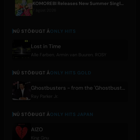
KOMOREBI Releases New Summer Single 'Letsu Natsu'
7 ágúst 2026
NÚ STÖÐUGT Á
ONLY HITS
Lost in Time
Alle Farben
,
Armin van Buuren
,
ROSY
NÚ STÖÐUGT Á
ONLY HITS GOLD
Ghostbusters - from the 'Ghostbusters' Original Motion Picture Soundtrack
Ray Parker Jr.
NÚ STÖÐUGT Á
ONLY HITS JAPAN
AIZO
King Gnu