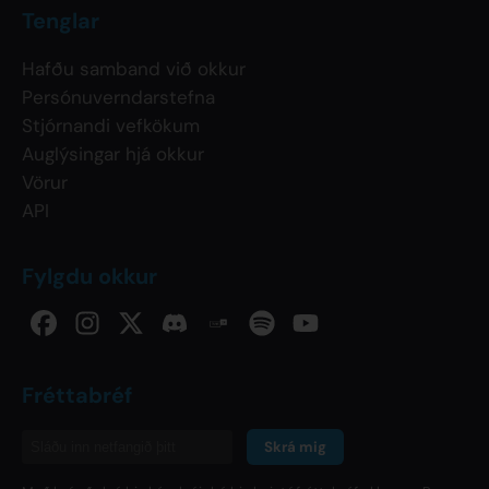
Tenglar
Hafðu samband við okkur
Persónuverndarstefna
Stjórnandi vefkökum
Auglýsingar hjá okkur
Vörur
API
Fylgdu okkur
Fréttabréf
Skrá mig