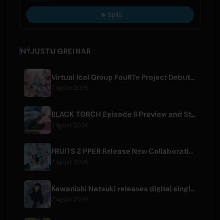
Spila
NÝJUSTU GREINAR
Virtual Idol Group FouRTe Project Debuts with 'ALL IN' Album Produced by m-flo's ☆Taku Takahashi
7 ágúst 2026
BLACK TORCH Episode 6 Preview and Streaming Details
7 ágúst 2026
FRUITS ZIPPER Release New Collaboration Song '1,2,3,FOOOOUR'
7 ágúst 2026
Kawanishi Natsuki releases digital single 'Sayonara wa Ichiban Kirei na Atashi de'
7 ágúst 2026