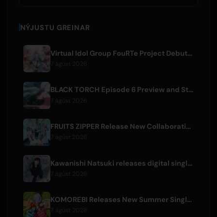
NÝJUSTU GREINAR
Virtual Idol Group FouRTe Project Debuts with 'ALL IN' Album Produced by m-flo's ☆Taku Takahashi
7 ágúst 2026
BLACK TORCH Episode 6 Preview and Streaming Details
7 ágúst 2026
FRUITS ZIPPER Release New Collaboration Song '1,2,3,FOOOOUR'
7 ágúst 2026
Kawanishi Natsuki releases digital single 'Sayonara wa Ichiban Kirei na Atashi de'
7 ágúst 2026
KOMOREBI Releases New Summer Single 'Letsu Natsu'
7 ágúst 2026