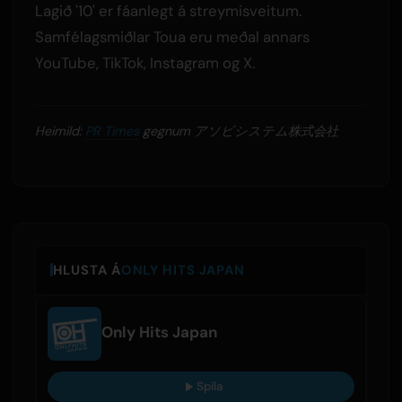
Lagið '10' er fáanlegt á streymisveitum.
Samfélagsmiðlar Toua eru meðal annars
YouTube, TikTok, Instagram og X.
Heimild:
PR Times
gegnum アソビシステム株式会社
HLUSTA Á
ONLY HITS JAPAN
Only Hits Japan
Spila