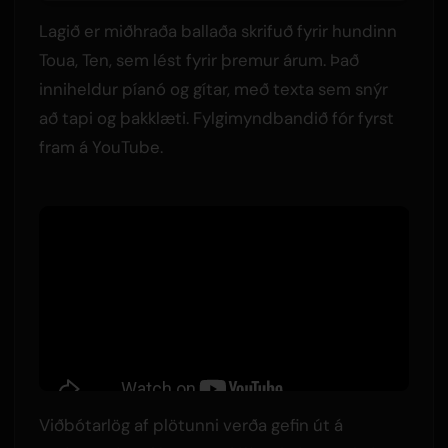
Lagið er miðhraða ballaða skrifuð fyrir hundinn
Toua, Ten, sem lést fyrir þremur árum. Það
inniheldur píanó og gítar, með texta sem snýr
að tapi og þakklæti. Fylgimyndbandið fór fyrst
fram á YouTube.
Viðbótarlög af plötunni verða gefin út á