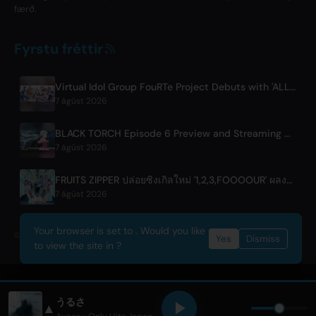
færð.
Fyrstu fréttir
Virtual Idol Group FouRTe Project Debuts with 'ALL IN' Album Produced by m-flo's ☆Taku Takahashi
7 ágúst 2026
BLACK TORCH Episode 6 Preview and Streaming Details
7 ágúst 2026
FRUITS ZIPPER ปล่อยซิงเกิลใหม่ '1,2,3,FOOOOUR' ผลงานร่วมกับโตบุระเวย์
7 ágúst 2026
Your browser is set to . Would you like
© 2026 OnlyHit. All rights reserved. - Metadata provided by
ACRCloud
Yes
Dismiss
to view the site in ?
うるさ
▲