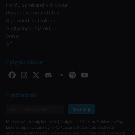
Hafðu samband við okkur
Persónuverndarstefna
Stjórnandi vefkökum
Auglýsingar hjá okkur
Vörur
API
Fylgdu okkur
Fréttabréf
Skrá mig
Með því að skrá þig hér skráir þú þig beint í fréttabréf okkar um Pop
Listana, Japan Listana og K-POP Listana. Þú þarft að staðfesta
skráninguna þína með því að smella á hlekkinn í tölvupóstinum sem þú