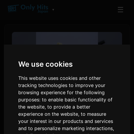
☰
▼
We use cookies
This website uses cookies and other
tracking technologies to improve your
browsing experience for the following
purposes:
to enable basic functionality of
Toua gefur út lagið '10' á
the website
,
to provide a better
experience on the website
,
to measure
undan fyrstu hljómplötu
your interest in our products and services
sinni á stafrænu formi
and to personalize marketing interactions
,