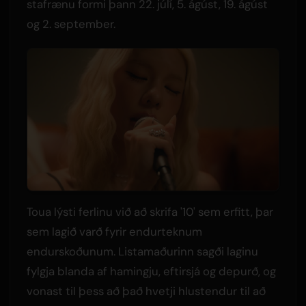
stafrænu formi þann 22. júlí, 5. ágúst, 19. ágúst
og 2. september.
Toua lýsti ferlinu við að skrifa '10' sem erfitt, þar
sem lagið varð fyrir endurteknum
endurskoðunum. Listamaðurinn sagði laginu
fylgja blanda af hamingju, eftirsjá og depurð, og
vonast til þess að það hvetji hlustendur til að