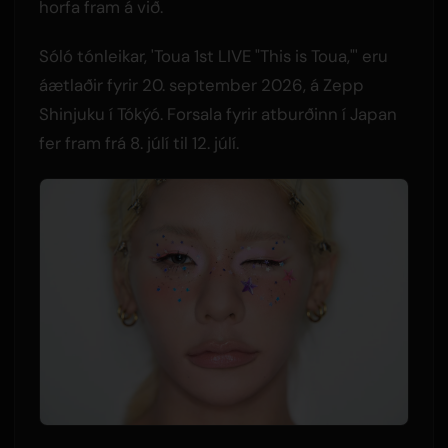
horfa fram á við.
Sóló tónleikar, 'Toua 1st LIVE "This is Toua,"' eru
áætlaðir fyrir 20. september 2026, á Zepp
Shinjuku í Tókýó. Forsala fyrir atburðinn í Japan
fer fram frá 8. júlí til 12. júlí.