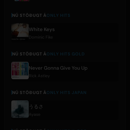
NÚ STÖÐUGT Á
ONLY HITS
White Keys
Dominic Fike
NÚ STÖÐUGT Á
ONLY HITS GOLD
Never Gonna Give You Up
Rick Astley
NÚ STÖÐUGT Á
ONLY HITS JAPAN
うるさ
Ayase