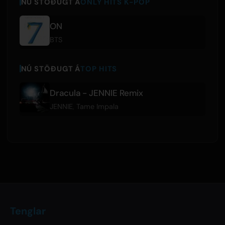
NÚ STÖÐUGT Á
ONLY HITS K-POP
ON
BTS
NÚ STÖÐUGT Á
TOP HITS
Dracula - JENNIE Remix
JENNIE
,
Tame Impala
Tenglar