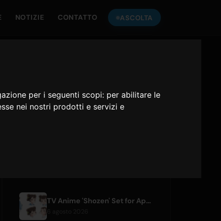
E
NOTIZIE
CONTATTO
ASCOLTA
ASCOLTA
ONLY HITS JAPAN
gazione per i seguenti scopi:
per abilitare le
esse nei nostri prodotti e servizi e
Only Hits Japan
Riproduci
ARTICOLI RECENTI
TV Anime 'Shozen' Set for April 2027 Premiere on Fuji TV
6 agosto 2026