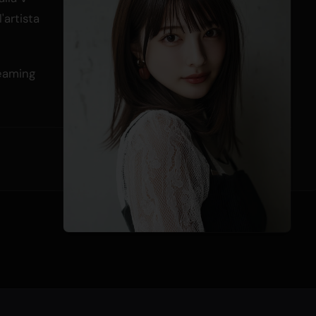
'artista
reaming