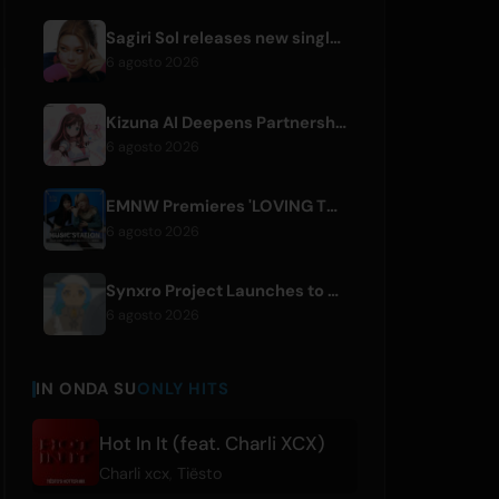
Sagiri Sol releases new single 'next to your love' after hiatus
6 agosto 2026
Kizuna AI Deepens Partnership with Asobisystem Ahead of 10th Anniversary World Tour
6 agosto 2026
EMNW Premieres 'LOVING TO GET US BY' Music Video on August 7
6 agosto 2026
Synxro Project Launches to Create New IP from Fictional Anime Openings
6 agosto 2026
IN ONDA SU
ONLY HITS
Hot In It (feat. Charli XCX)
Charli xcx
,
Tiësto