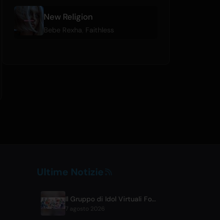
New Religion
Bebe Rexha
,
Faithless
Ultime Notizie
Il Gruppo di Idol Virtuali FouRTe Project Debutta con l'Album 'ALL IN' Prodotto da ☆Taku Takahashi degli m-flo
7 agosto 2026