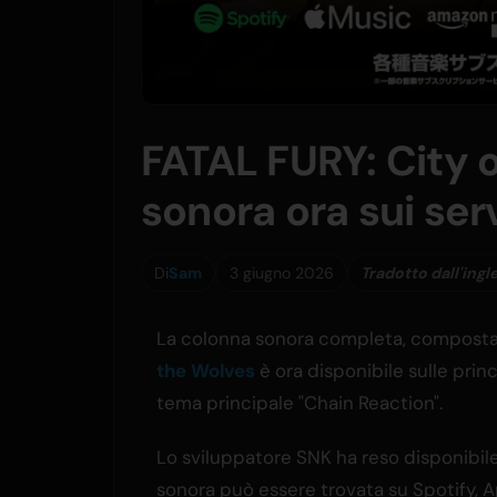
FATAL FURY: City o
sonora ora sui ser
Di
Sam
3 giugno 2026
Tradotto dall'ingl
La colonna sonora completa, composta 
the Wolves
è ora disponibile sulle princi
tema principale "Chain Reaction".
Lo sviluppatore SNK ha reso disponibile 
sonora può essere trovata su Spotify,