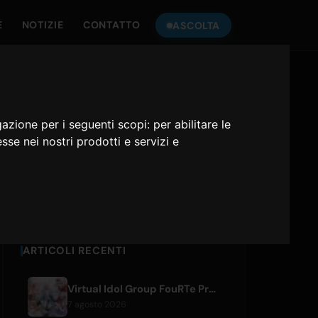
E
NOTIZIE
CONTATTO
ASCOLTA
ASCOLTA
ONLY HITS JAPAN
gazione per i seguenti scopi:
per abilitare le
esse nei nostri prodotti e servizi e
Only Hits Japan
Riproduci
ARTICOLI RECENTI
Virtual Idol Group FouRTe Project Debuts with 'ALL IN' Album Produced by m-flo's ☆Taku Takahashi
7 agosto 2026