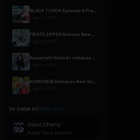
BLACK TORCH Episode 6 Preview and Streaming Details
7 agosto 2026
FRUITS ZIPPER Release New Collaboration Song '1,2,3,FOOOOUR'
7 agosto 2026
Kawanishi Natsuki releases digital single 'Sayonara wa Ichiban Kirei na Atashi de'
7 agosto 2026
KOMOREBI Releases New Summer Single 'Letsu Natsu'
7 agosto 2026
IN ONDA SU
ONLY HITS
Disco Cherry
Purple Disco Machine