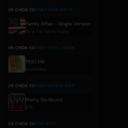
IN ONDA SU
ONLY HITS GOLD
Family Affair - Single Version
Sly & The Family Stone
IN ONDA SU
ONLY HITS JAPAN
TEST ME
CHANMINA
IN ONDA SU
ONLY HITS K-POP
Merry Go Round
BTS
IN ONDA SU
TOP HITS