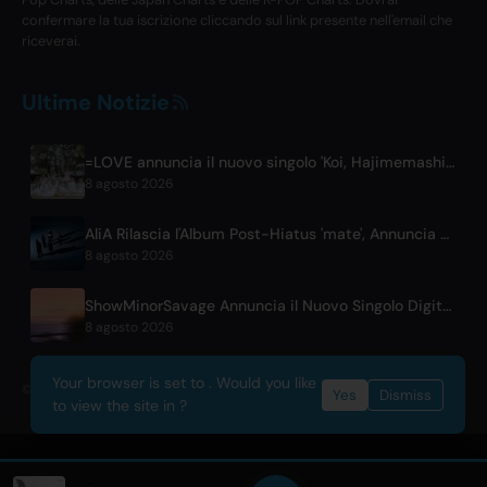
confermare la tua iscrizione cliccando sul link presente nell'email che
riceverai.
Ultime Notizie
=LOVE annuncia il nuovo singolo 'Koi, Hajimemashita.' e concerti al Tokyo Dome
8 agosto 2026
AliA Rilascia l'Album Post-Hiatus 'mate', Annuncia Live a Tokyo
8 agosto 2026
ShowMinorSavage Annuncia il Nuovo Singolo Digitale 'Gradation'
8 agosto 2026
Your browser is set to . Would you like
© 2026 OnlyHit. All rights reserved. - Metadata provided by
ACRCloud
Yes
Dismiss
to view the site in ?