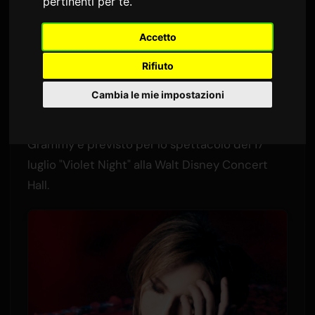
pertinenti per te
.
Di
Sam
9 luglio 2026
Tradotto dall'inglese
Accetto
1,533 visualizzazioni
Rifiuto
Josh Groban si esibirà come ospite speciale ai
Cambia le mie impostazioni
prossimi concerti classici di
YOSHIKI
a Los
Angeles. Il cantante cinque volte nominato ai
Grammy è previsto per lo spettacolo del 17
luglio "Violet Night" alla Walt Disney Concert
Hall.