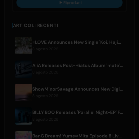
Riproduci
ARTICOLI RECENTI
=LOVE Announces New Single 'Koi, Hajimemashita.' and Tokyo Dome Concerts
8 agosto 2026
AliA Releases Post-Hiatus Album 'mate', Announces Tokyo Live
8 agosto 2026
ShowMinorSavage Announces New Digital Single 'Gradation'
8 agosto 2026
BILLY BOO Releases 'Parallel Night-EP' Featuring TV Drama Theme Song
8 agosto 2026
BanG Dream! Yume∞Mita Episode 8 Live Clip Released