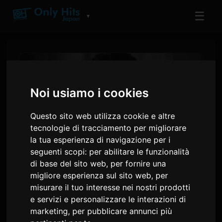
☰
▼
Noi usiamo i cookies
Questo sito web utilizza cookie e altre
tecnologie di tracciamento per migliorare
la tua esperienza di navigazione per i
seguenti scopi:
per abilitare le funzionalità
di base del sito web
,
per fornire una
Josh Groban si unisce a
migliore esperienza sul sito web
,
per
misurare il tuo interesse nei nostri prodotti
YOSHIKI per i concerti
e servizi e personalizzare le interazioni di
classici a Los Angeles
marketing
,
per pubblicare annunci più