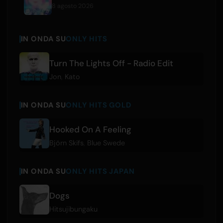
8 agosto 2026
IN ONDA SU
ONLY HITS
Turn The Lights Off - Radio Edit
Jon
,
Kato
IN ONDA SU
ONLY HITS GOLD
Hooked On A Feeling
Björn Skifs
,
Blue Swede
IN ONDA SU
ONLY HITS JAPAN
Dogs
Hitsujibungaku