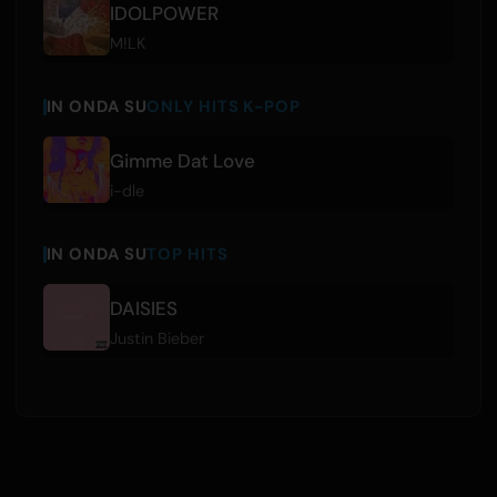
IDOLPOWER
M!LK
IN ONDA SU
ONLY HITS K-POP
Gimme Dat Love
i-dle
IN ONDA SU
TOP HITS
DAISIES
Justin Bieber