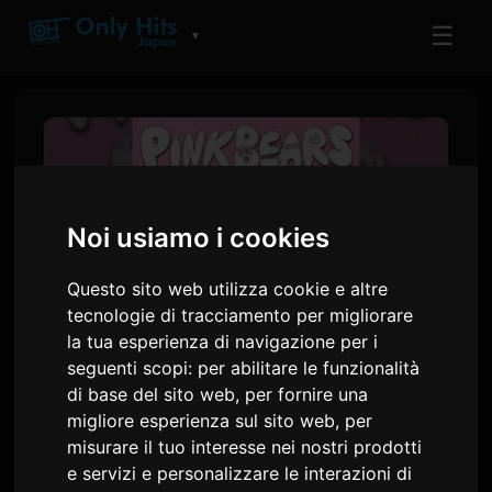
☰
▼
Noi usiamo i cookies
Questo sito web utilizza cookie e altre
tecnologie di tracciamento per migliorare
la tua esperienza di navigazione per i
seguenti scopi:
per abilitare le funzionalità
Koresawa annuncia la
di base del sito web
,
per fornire una
migliore esperienza sul sito web
,
per
tracklist del mini album 'PINK
misurare il tuo interesse nei nostri prodotti
BEARS', singolo apripista in
e servizi e personalizzare le interazioni di