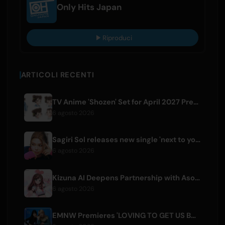
Only Hits Japan
Riproduci
ARTICOLI RECENTI
TV Anime 'Shozen' Set for April 2027 Premiere on Fuji TV
6 agosto 2026
Sagiri Sol releases new single 'next to your love' after hiatus
6 agosto 2026
Kizuna AI Deepens Partnership with Asobisystem Ahead of 10th Anniversary World Tour
6 agosto 2026
EMNW Premieres 'LOVING TO GET US BY' Music Video on August 7