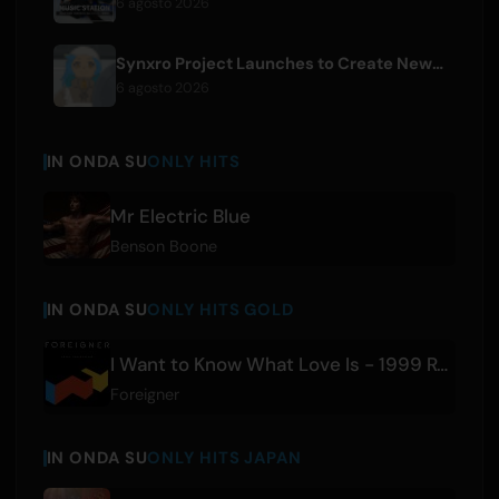
6 agosto 2026
Synxro Project Launches to Create New IP from Fictional Anime Openings
6 agosto 2026
IN ONDA SU
ONLY HITS
Mr Electric Blue
Benson Boone
IN ONDA SU
ONLY HITS GOLD
I Want to Know What Love Is - 1999 Remaster
Foreigner
IN ONDA SU
ONLY HITS JAPAN