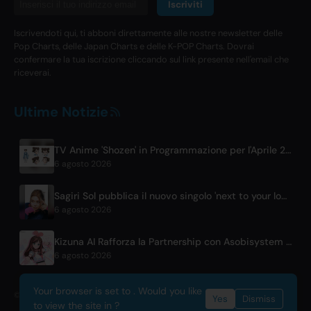
Iscriviti
Iscrivendoti qui, ti abboni direttamente alle nostre newsletter delle
Pop Charts, delle Japan Charts e delle K-POP Charts. Dovrai
confermare la tua iscrizione cliccando sul link presente nell'email che
riceverai.
Ultime Notizie
TV Anime 'Shozen' in Programmazione per l'Aprile 2027 su Fuji TV
6 agosto 2026
Sagiri Sol pubblica il nuovo singolo 'next to your love' dopo la pausa
6 agosto 2026
Kizuna AI Rafforza la Partnership con Asobisystem in Vista del World Tour per il 10° Anniversario
6 agosto 2026
Your browser is set to . Would you like
© 2026 OnlyHit. All rights reserved. - Metadata provided by
ACRCloud
Yes
Dismiss
to view the site in ?