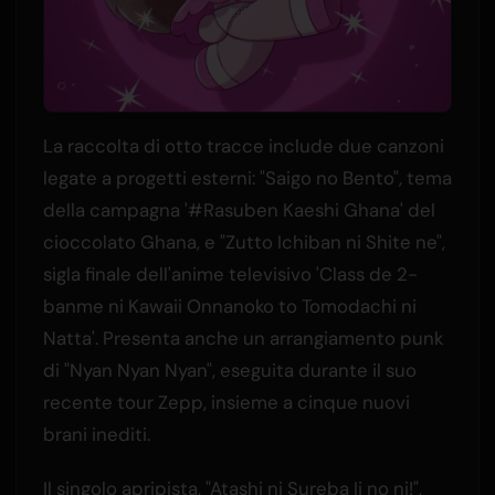
La raccolta di otto tracce include due canzoni
legate a progetti esterni: "Saigo no Bento", tema
della campagna '#Rasuben Kaeshi Ghana' del
cioccolato Ghana, e "Zutto Ichiban ni Shite ne",
sigla finale dell'anime televisivo 'Class de 2-
banme ni Kawaii Onnanoko to Tomodachi ni
Natta'. Presenta anche un arrangiamento punk
di "Nyan Nyan Nyan", eseguita durante il suo
recente tour Zepp, insieme a cinque nuovi
brani inediti.
Il singolo apripista, "Atashi ni Sureba Ii no ni!",