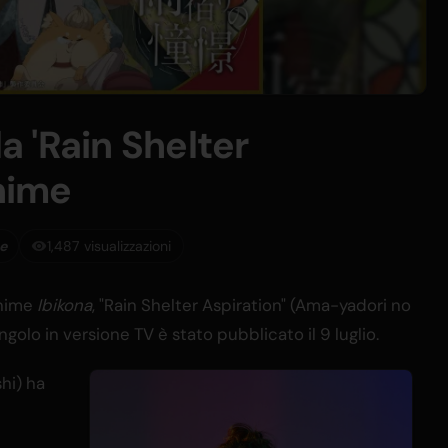
la 'Rain Shelter
Anime
se
1,487 visualizzazioni
anime
Ibikona
, "Rain Shelter Aspiration" (Ama-yadori no
singolo in versione TV è stato pubblicato il 9 luglio.
hi) ha