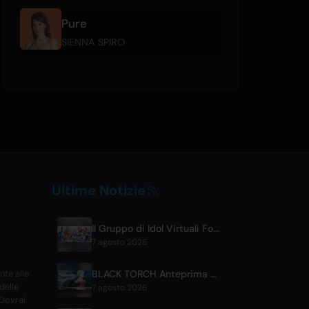
Pure
SIENNA SPIRO
Ultime Notizie
Il Gruppo di Idol Virtuali FouRTe Project Debutta con l'Album 'ALL IN' Prodotto da ☆Taku Takahashi degli m-flo
7 agosto 2026
BLACK TORCH Anteprima e Dettagli Streaming Episodio 6
nte alle
delle
7 agosto 2026
 Dovrai