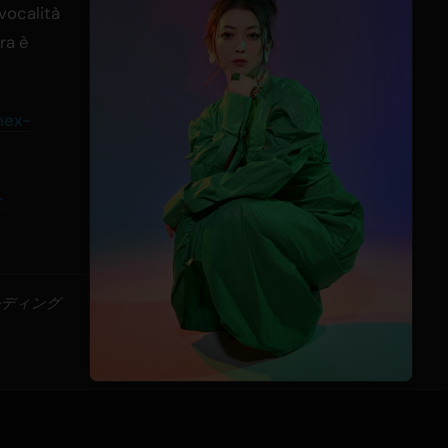
 vocalità
ra è
nex-
-
ルディング