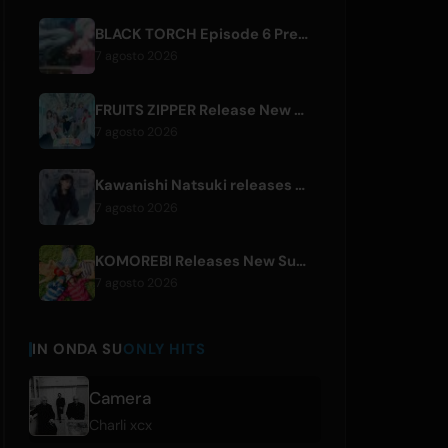
BLACK TORCH Episode 6 Preview and Streaming Details
7 agosto 2026
FRUITS ZIPPER Release New Collaboration Song '1,2,3,FOOOOUR'
7 agosto 2026
Kawanishi Natsuki releases digital single 'Sayonara wa Ichiban Kirei na Atashi de'
7 agosto 2026
KOMOREBI Releases New Summer Single 'Letsu Natsu'
7 agosto 2026
IN ONDA SU
ONLY HITS
Camera
Charli xcx