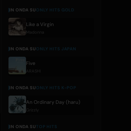
IN ONDA SU
ONLY HITS GOLD
Like a Virgin
Madonna
IN ONDA SU
ONLY HITS JAPAN
Five
ARASHI
IN ONDA SU
ONLY HITS K-POP
An Ordinary Day (haru)
Grizzly
IN ONDA SU
TOP HITS