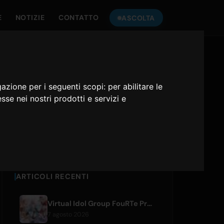
E
NOTIZIE
CONTATTO
ASCOLTA
ASCOLTA
ONLY HITS JAPAN
gazione per i seguenti scopi:
per abilitare le
esse nei nostri prodotti e servizi e
Only Hits Japan
Riproduci
ARTICOLI RECENTI
Virtual Idol Group FouRTe Project Debuts with 'ALL IN' Album Produced by m-flo's ☆Taku Takahashi
7 agosto 2026