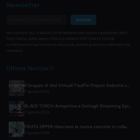
Newsletter
Iscriviti
Iscrivendoti qui, ti abboni direttamente alle nostre newsletter delle
Pop Charts, delle Japan Charts e delle K-POP Charts. Dovrai
confermare la tua iscrizione cliccando sul link presente nell'email che
riceverai.
Ultime Notizie
Il Gruppo di Idol Virtuali FouRTe Project Debutta con l'Album 'ALL IN' Prodotto da ☆Taku Takahashi degli m-flo
7 agosto 2026
BLACK TORCH Anteprima e Dettagli Streaming Episodio 6
7 agosto 2026
FRUITS ZIPPER rilasciano la nuova canzone in collaborazione '1,2,3,FOOOOUR'
7 agosto 2026