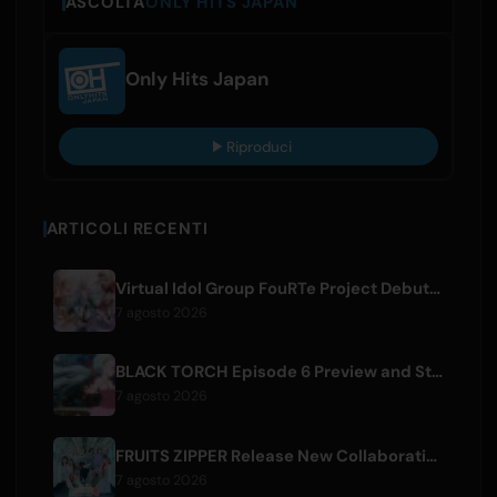
ASCOLTA
ONLY HITS JAPAN
Only Hits Japan
Riproduci
ARTICOLI RECENTI
Virtual Idol Group FouRTe Project Debuts with 'ALL IN' Album Produced by m-flo's ☆Taku Takahashi
7 agosto 2026
BLACK TORCH Episode 6 Preview and Streaming Details
7 agosto 2026
FRUITS ZIPPER Release New Collaboration Song '1,2,3,FOOOOUR'
7 agosto 2026