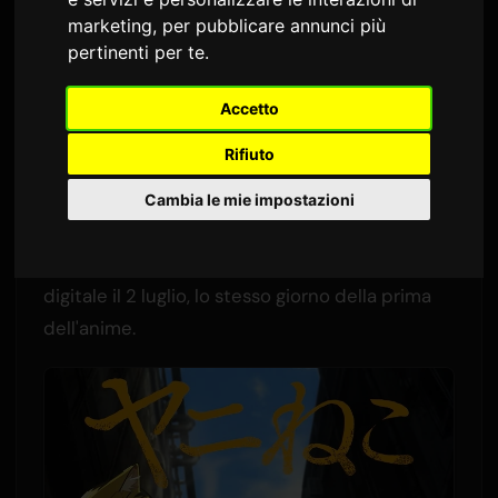
'Yani Neko'
marketing
,
per pubblicare annunci più
pertinenti per te
.
Di
Sam
1 giugno 2026
Tradotto dall'inglese
3,932 visualizzazioni
Accetto
Rifiuto
La rock band giapponese
Wasureranneyo
realizzerà la sigla di apertura per il prossimo
Cambia le mie impostazioni
anime televisivo
'Yani Neko'
. Il nuovo brano,
intitolato 'Nannmo Nee', verrà pubblicato in
digitale il 2 luglio, lo stesso giorno della prima
dell'anime.