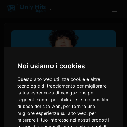
☰
▼
Noi usiamo i cookies
Questo sito web utilizza cookie e altre
tecnologie di tracciamento per migliorare
la tua esperienza di navigazione per i
seguenti scopi:
per abilitare le funzionalità
Il nuovo singolo di
di base del sito web
,
per fornire una
Wasureranneyo 'Nannmo
migliore esperienza sul sito web
,
per
Nee' sarà la sigla dell'anime
misurare il tuo interesse nei nostri prodotti
e servizi e personalizzare le interazioni di