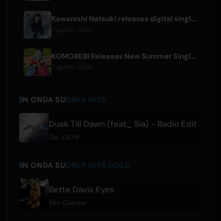
Kawanishi Natsuki releases digital single 'Sayonara wa Ichiban Kirei na Atashi de'
7 agosto 2026
KOMOREBI Releases New Summer Single 'Letsu Natsu'
7 agosto 2026
IN ONDA SU
ONLY HITS
Dusk Till Dawn (feat_ Sia) - Radio Edit
Sia
,
ZAYN
IN ONDA SU
ONLY HITS GOLD
Bette Davis Eyes
Kim Carnes