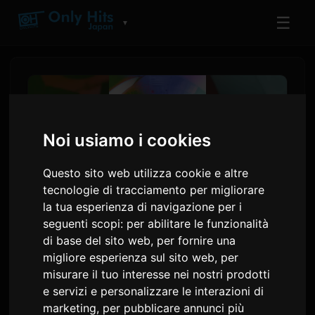
☰
▼
Noi usiamo i cookies
Questo sito web utilizza cookie e altre
tecnologie di tracciamento per migliorare
la tua esperienza di navigazione per i
seguenti scopi:
per abilitare le funzionalità
di base del sito web
,
per fornire una
Yoh Kamiyama annuncia il
migliore esperienza sul sito web
,
per
nuovo album 'Chemical X'
misurare il tuo interesse nei nostri prodotti
e servizi e personalizzare le interazioni di
per agosto
marketing
,
per pubblicare annunci più