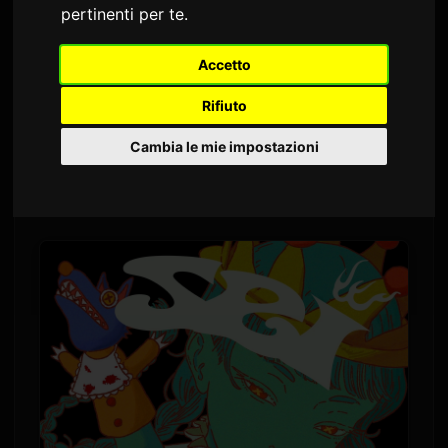
pertinenti per te
.
Di
Sam
6 luglio 2026
Tradotto dall'inglese
1,488 visualizzazioni
Accetto
Rifiuto
Yoh Kamiyama pubblicherà il suo nuovo album,
"Chemical X", il 5 agosto. Si tratta del suo primo
Cambia le mie impostazioni
album completo in circa quattro anni, dopo
"CLOSET" del 2022.