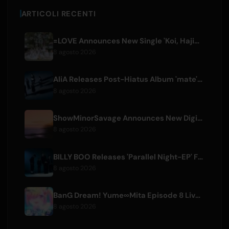
ARTICOLI RECENTI
=LOVE Announces New Single 'Koi, Hajimemashita.' and Tokyo Dome Concerts
8 agosto 2026
AliA Releases Post-Hiatus Album 'mate', Announces Tokyo Live
8 agosto 2026
ShowMinorSavage Announces New Digital Single 'Gradation'
8 agosto 2026
BILLY BOO Releases 'Parallel Night-EP' Featuring TV Drama Theme Song
8 agosto 2026
BanG Dream! Yume∞Mita Episode 8 Live Clip Released
8 agosto 2026