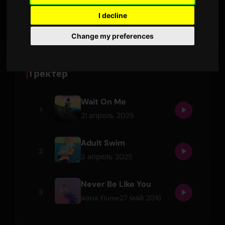
21 апрель 2025
I decline
АКЫРКЫ ЧЫГАРУУ
Change my preferences
Тректер
Wait On Me
1
21 апрель 2025
Adult Swim
2
3 апрель 2025
Never Be Like You
3
27 май 2016
жана
Flume