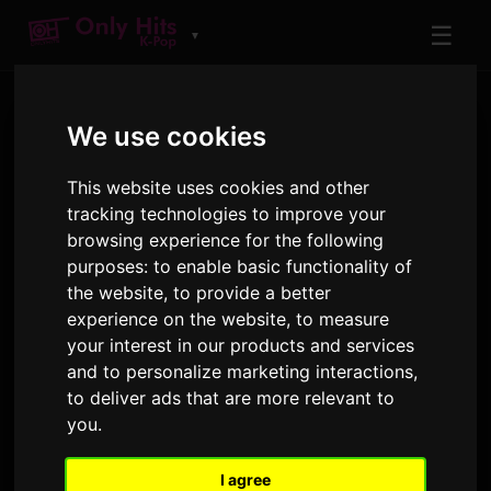
☰
▼
We use cookies
This website uses cookies and other
tracking technologies to improve your
browsing experience for the following
purposes:
to enable basic functionality of
АКТЕР
the website
,
to provide a better
KAI
experience on the website
,
to measure
your interest in our products and services
Only Hits үстүндө ойнолгон тректер жана
and to personalize marketing interactions
,
альбомдор
to deliver ads that are more relevant to
you
.
3
53
ТРЕКТЕР
ЭФИРДЕ · 90 КҮН
I agree