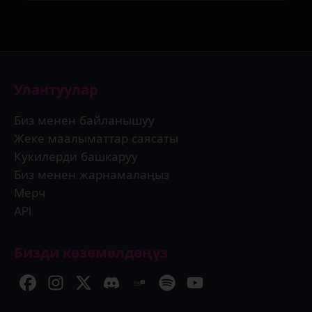
Улантуулар
Биз менен байланышуу
Жеке маалыматтар саясаты
Кукилерди башкаруу
Биз менен жарнамалаңыз
Мерч
API
Бизди көзөмөлдөңүз