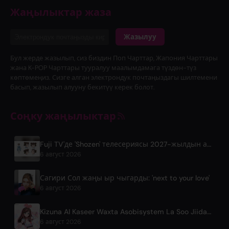
Жаңылыктар жаза
Жазылуу
Бул жерде жазылып, сиз биздин Поп Чарттар, Жапония Чарттары
жана K-POP Чарттары тууралуу маалымдамага түздөн-түз
көптөмеңиз. Сизге алган электрондук почтаңыздагы шилтемени
басып, жазылып алууну бекитүү керек болот.
Соңку жаңылыктар
Fuji TV'де 'Shozen' телесериясы 2027-жылдын апрель айында чыгат
6 август 2026
Сагири Сол жаңы ыр чыгарды: 'next to your love'
6 август 2026
Kizuna AI Kaseer Waxta Asobisystem La Soo Jiidanayo Wuxuu U Gudbay Hordhac 10aad Jabkahisa Dhacaya Aduunka
6 август 2026