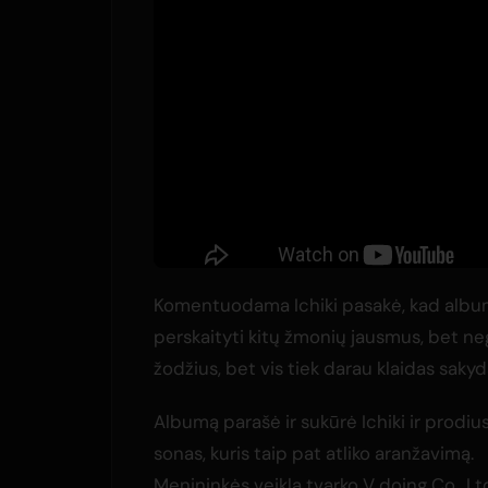
Komentuodama Ichiki pasakė, kad album
perskaityti kitų žmonių jausmus, bet nega
žodžius, bet vis tiek darau klaidas sakyd
Albumą parašė ir sukūrė Ichiki ir prodiu
sonas, kuris taip pat atliko aranžavimą.
Menininkės veiklą tvarko V doing Co., Ltd