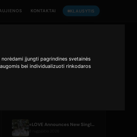
AUJIENOS
KONTAKTAI
KLAUSYTIS
KLAUSYKITE
ONLY HITS JAPAN
:
norėdami įjungti pagrindines svetainės
augomis bei individualizuoti rinkodaros
Only Hits Japan
Groti
NAUJAUSI STRAIPSNIAI
=LOVE Announces New Single 'Koi, Hajimemashita.' and Tokyo Dome Concerts
8 rugpjūčio 2026