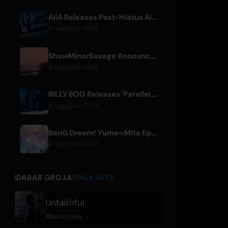
AliA Releases Post-Hiatus Album 'mate', Announces Tokyo Live
8 rugpjūčio 2026
ShowMinorSavage Announces New Digital Single 'Gradation'
8 rugpjūčio 2026
BILLY BOO Releases 'Parallel Night-EP' Featuring TV Drama Theme Song
8 rugpjūčio 2026
BanG Dream! Yume∞Mita Episode 8 Live Clip Released
8 rugpjūčio 2026
DABAR GROJA
ONLY HITS
Unfaithful
Blasterjaxx