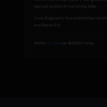
taip pat prižiūri AI menininkę AiBe.
'Love Singularity' bus prieinamas transl
nuo liepos 9 d.
Šaltinis:
PR Times
per 株式会社V doing