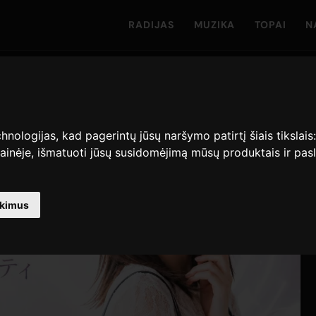
RADIJAS
MUZIKA
TOPAI
N
hnologijas, kad pagerintų jūsų naršymo patirtį šiais tikslais
ainėje
,
išmatuoti jūsų susidomėjimą mūsų produktais ir pasl
nkimus