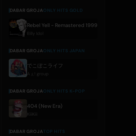
DABAR GROJA
ONLY HITS GOLD
Rebel Yell - Remastered 1999
Billy Idol
DABAR GROJA
ONLY HITS JAPAN
でこぼこライフ
Aぇ! group
DABAR GROJA
ONLY HITS K-POP
404 (New Era)
KiiiKiii
DABAR GROJA
TOP HITS