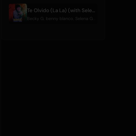
Te Olvido (La La) (with Selena Gomez & Becky G)
Becky G
,
benny blanco
,
Selena Gomez