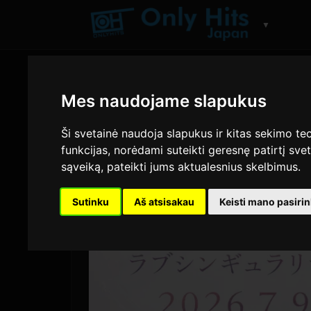
▼
Mes naudojame slapukus
Ši svetainė naudoja slapukus ir kitas sekimo tec
funkcijas
,
norėdami suteikti geresnę patirtį svet
sąveiką
,
pateikti jums aktualesnius skelbimus
.
Sutinku
Aš atsisakau
Keisti mano pasiri