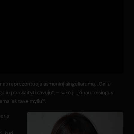
as reprezentuoja asmeninį singuliarumą. „Galiu
liu perskaityti savųjų“, – sakė ji. „Žinau teisingus
ama 'aš tave myliu'“.
seris
., kuri