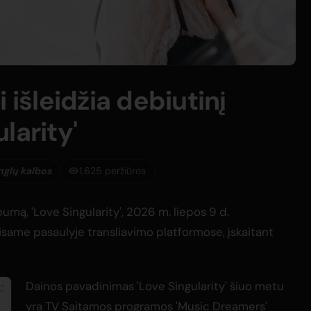
 išleidžia debiutinį
larity'
anglų kalbos
1,625 peržiūros
lbumą, 'Love Singularity', 2026 m. liepos 9 d.
same pasaulyje transliavimo platformose, įskaitant
Dainos pavadinimas 'Love Singularity' šiuo metu
yra TV Saitamos programos 'Music Dreamers'