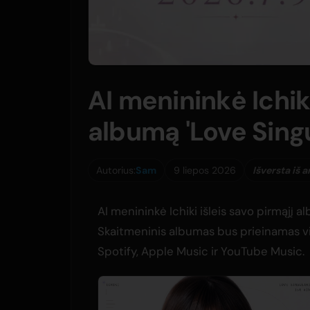
AI menininkė Ichiki
albumą 'Love Singu
Autorius:
Sam
9 liepos 2026
Išversta iš 
AI menininkė Ichiki išleis savo pirmąjį a
Skaitmeninis albumas bus prieinamas vi
Spotify, Apple Music ir YouTube Music.