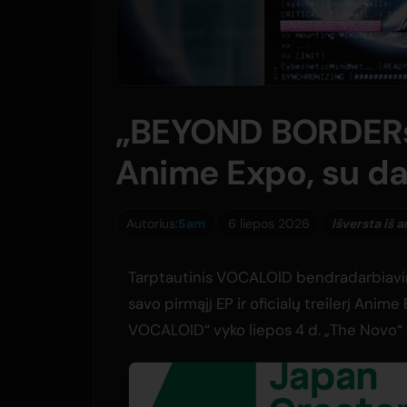
„BEYOND BORDERs“
Anime Expo, su da
Autorius:
Sam
6 liepos 2026
Išversta iš 
Tarptautinis VOCALOID bendradarbiavi
savo pirmąjį EP ir oficialų treilerį An
VOCALOID“ vyko liepos 4 d. „The Novo“ 