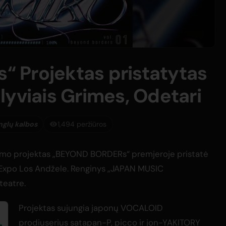
 Projektas pristatytas
lyviais Grimes, Odetari
anglų kalbos
1,494 peržiūros
mo projektas „BEYOND BORDERs“ premjeroje pristatė
ime Expo Los Andžele. Renginys „JAPAN MUSIC
teatre.
Projektas sujungia japonų VOCALOID
prodiuserius satapan-P, picco ir jon-YAKITORY