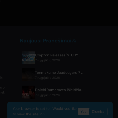
Naujausi Pranešimai
Crypton Releases 'STUDY WITH MIKU - part6 -' Instrumental BGM Video
7 rugpjūčio 2026
Tenmaku no Jaadougaru 7 epizodas: išleistas „Brolių“ įžanginis vaizdas
s,
7 rugpjūčio 2026
savo
Daichi Yamamoto išleidžia dainą 'Still' hip-hopo animacijai 'Shadow Beat'
el.
7 rugpjūčio 2026
Your browser is set to . Would you like
Yes
Dismiss
to view the site in ?