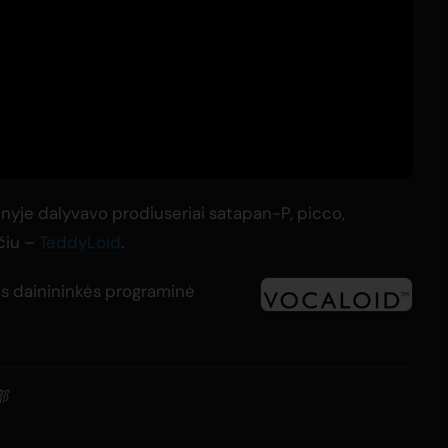
je dalyvavo prodiuseriai satapan-P, picco,
ečiu –
TeddyLoid
.
ios dainininkės programinė
部