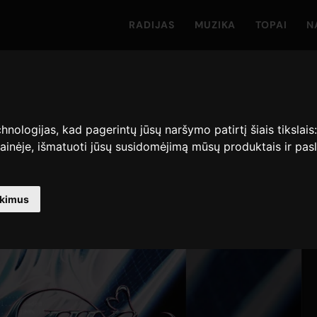
RADIJAS
MUZIKA
TOPAI
N
hnologijas, kad pagerintų jūsų naršymo patirtį šiais tikslais
ainėje
,
išmatuoti jūsų susidomėjimą mūsų produktais ir pasl
nkimus