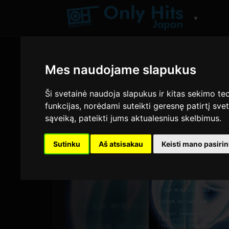
▼
Mes naudojame slapukus
Ši svetainė naudoja slapukus ir kitas sekimo tec
funkcijas
,
norėdami suteikti geresnę patirtį svet
sąveiką
,
pateikti jums aktualesnius skelbimus
.
Sutinku
Aš atsisakau
Keisti mano pasiri