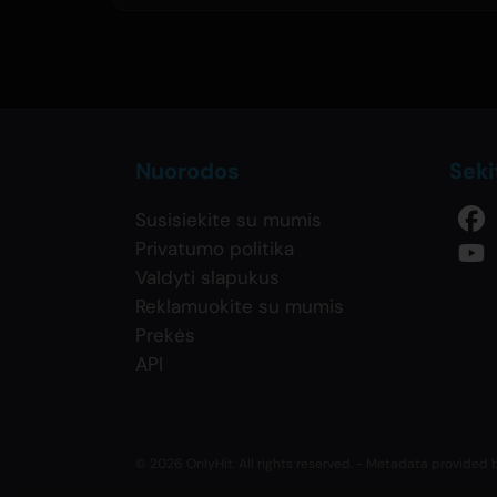
Nuorodos
Sek
Susisiekite su mumis
Privatumo politika
Valdyti slapukus
Reklamuokite su mumis
Prekės
API
© 2026 OnlyHit. All rights reserved. - Metadata provided