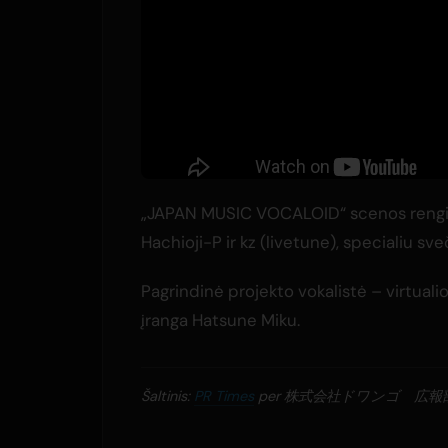
„JAPAN MUSIC VOCALOID“ scenos renginy
Hachioji-P ir kz (livetune), specialiu sv
Pagrindinė projekto vokalistė – virtual
įranga Hatsune Miku.
Šaltinis:
PR Times
per 株式会社ドワンゴ 広報