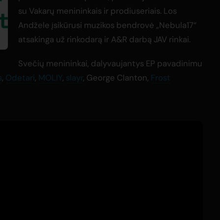
su Vakarų menininkais ir prodiuseriais. Los
Andžele įsikūrusi muzikos bendrovė „Nebula17“
atsakinga už rinkodarą ir A&R darbą JAV rinkai.
Svečių menininkai, dalyvaujantys EP pavadinimu
s
,
Odetari
,
MOLIY
,
slayr
, George Clanton,
Frost