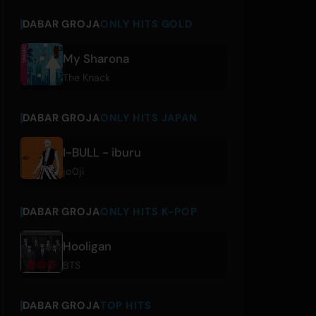
DABAR GROJA
ONLY HITS GOLD
My Sharona
The Knack
DABAR GROJA
ONLY HITS JAPAN
I-BULL - iburu
jo0ji
DABAR GROJA
ONLY HITS K-POP
Hooligan
BTS
DABAR GROJA
TOP HITS