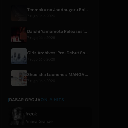
Tenmaku no Jaadougaru Episode 7 Preview Released
7 rugpjūčio 2026
Daichi Yamamoto Releases 'Still' for Hip-Hop Anime 'Shadow Beat'
7 rugpjūčio 2026
Girls Archives. Pre-Debut Song 'Reborn' is Theme for Netflix Film
7 rugpjūčio 2026
Shueisha Launches 'MANGA MILLION', Free Global Library of 400 Manga Titles
7 rugpjūčio 2026
DABAR GROJA
ONLY HITS
freak
Ariana Grande