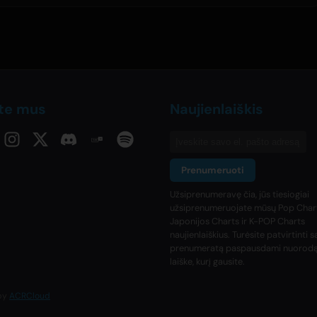
ite mus
Naujienlaiškis
Prenumeruoti
Užsiprenumeravę čia, jūs tiesiogiai
užsiprenumeruojate mūsų Pop Chart
Japonijos Charts ir K-POP Charts
naujienlaiškius. Turėsite patvirtinti 
prenumeratą paspausdami nuorodą 
laiške, kurį gausite.
 by
ACRCloud