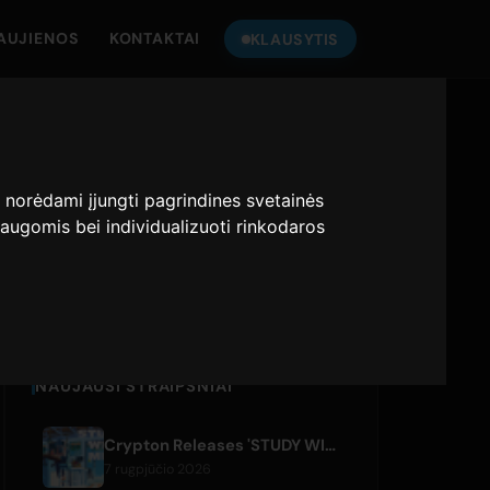
AUJIENOS
KONTAKTAI
KLAUSYTIS
KLAUSYKITE
ONLY HITS JAPAN
:
norėdami įjungti pagrindines svetainės
augomis bei individualizuoti rinkodaros
Only Hits Japan
Groti
NAUJAUSI STRAIPSNIAI
Crypton Releases 'STUDY WITH MIKU - part6 -' Instrumental BGM Video
7 rugpjūčio 2026