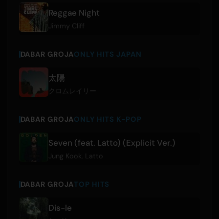
Reggae Night
Jimmy Cliff
DABAR GROJA
ONLY HITS JAPAN
太陽
クロムレイリー
DABAR GROJA
ONLY HITS K-POP
Seven (feat. Latto) (Explicit Ver.)
Jung Kook
,
Latto
DABAR GROJA
TOP HITS
Dis-le