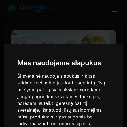
☰
▼
Mes naudojame slapukus
Ši svetainė naudoja slapukus ir kitas
sekimo technologijas, kad pagerintų jūsų
naršymo patirtį šiais tikslais:
norėdami
įjungti pagrindines svetainės funkcijas
,
Hatsune Miku skelbia
norėdami suteikti geresnę patirtį
'Magical Mirai 2026' turo
svetainėje
,
išmatuoti jūsų susidomėjimą
mūsų produktais ir paslaugomis bei
datas
individualizuoti rinkodaros sąveiką
,