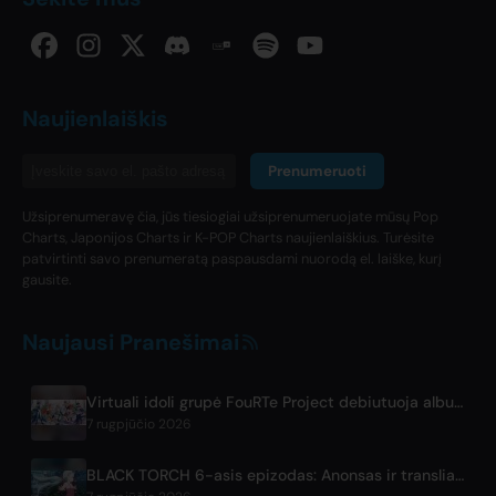
Naujienlaiškis
Prenumeruoti
Užsiprenumeravę čia, jūs tiesiogiai užsiprenumeruojate mūsų Pop
Charts, Japonijos Charts ir K-POP Charts naujienlaiškius. Turėsite
patvirtinti savo prenumeratą paspausdami nuorodą el. laiške, kurį
gausite.
Naujausi Pranešimai
Virtuali idoli grupė FouRTe Project debiutuoja albumu 'ALL IN', kurį prodiusavo m-flo narys ☆Taku Takahashi
7 rugpjūčio 2026
BLACK TORCH 6-asis epizodas: Anonsas ir transliavimo platformos