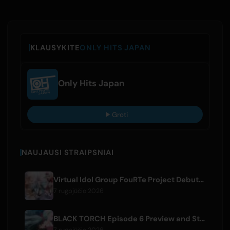
KLAUSYKITE
ONLY HITS JAPAN
Only Hits Japan
Groti
NAUJAUSI STRAIPSNIAI
Virtual Idol Group FouRTe Project Debuts with 'ALL IN' Album Produced by m-flo's ☆Taku Takahashi
7 rugpjūčio 2026
BLACK TORCH Episode 6 Preview and Streaming Details