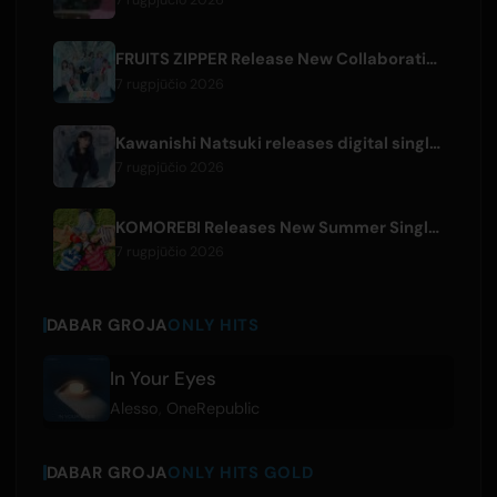
7 rugpjūčio 2026
FRUITS ZIPPER Release New Collaboration Song '1,2,3,FOOOOUR'
7 rugpjūčio 2026
Kawanishi Natsuki releases digital single 'Sayonara wa Ichiban Kirei na Atashi de'
7 rugpjūčio 2026
KOMOREBI Releases New Summer Single 'Letsu Natsu'
7 rugpjūčio 2026
DABAR GROJA
ONLY HITS
In Your Eyes
Alesso
,
OneRepublic
DABAR GROJA
ONLY HITS GOLD