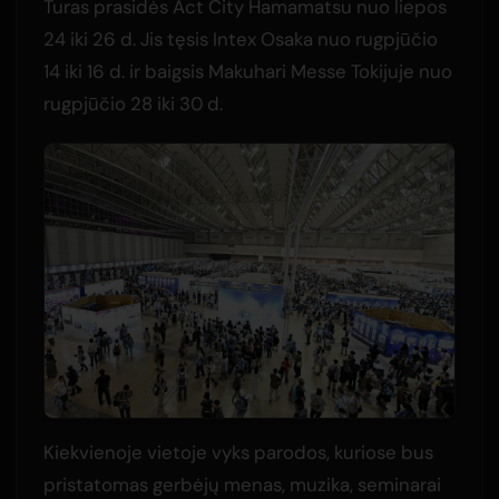
Turas prasidės Act City Hamamatsu nuo liepos
24 iki 26 d. Jis tęsis Intex Osaka nuo rugpjūčio
14 iki 16 d. ir baigsis Makuhari Messe Tokijuje nuo
rugpjūčio 28 iki 30 d.
Kiekvienoje vietoje vyks parodos, kuriose bus
pristatomas gerbėjų menas, muzika, seminarai