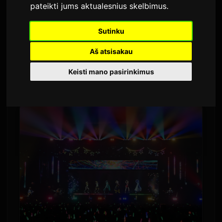
pateikti jums aktualesnius skelbimus
.
Autorius:
Sam
9 liepos 2026
Išversta iš anglų kalbos
2,619 peržiūros
Sutinku
Aš atsisakau
Kasmetinis Hatsune Miku renginys „Magical
Keisti mano pasirinkimus
Mirai“ 2026 m. vyks trijuose Japonijos
miestuose.