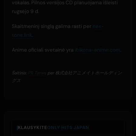
vokalas. Pilnos versijos CD planuojama išleisti
rugsėjo 9 d.
Skaitmeninį singlą galima rasti per
nex-
tone.link
.
Anime oficiali svetainė yra
ibikona-anime.com
.
Šaltinis:
PR Times
per 株式会社アニメイトホールディン
グス
KLAUSYKITE
ONLY HITS JAPAN