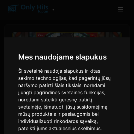
☰
▼
Mes naudojame slapukus
Ši svetainė naudoja slapukus ir kitas
sekimo technologijas, kad pagerintų jūsų
naršymo patirtį šiais tikslais:
norėdami
įjungti pagrindines svetainės funkcijas
,
norėdami suteikti geresnę patirtį
Lia išleido anime atidarymo
svetainėje
,
išmatuoti jūsų susidomėjimą
mūsų produktais ir paslaugomis bei
dainą 'Rain Shelter
individualizuoti rinkodaros sąveiką
,
Aspiration'
pateikti jums aktualesnius skelbimus
.