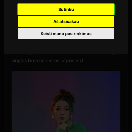
Autorius:
Sam
9 liepos 2026
Sutinku
Išversta iš anglų kalbos
1,539 peržiūros
Aš atsisakau
Keisti mano pasirinkimus
Lia atidarymo daina naujam anime
Ibikona
,
„Rain Shelter Aspiration“ (Ama-yadori no
Shōkei), jau prieinama skaitmeniškai. TV versijos
singlas buvo išleistas liepos 9 d.