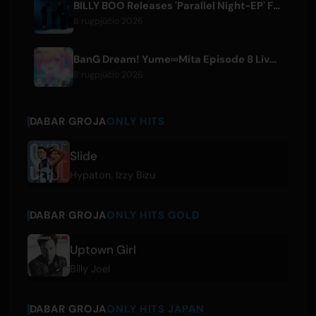
BILLY BOO Releases 'Parallel Night-EP' Featuring TV Drama Theme Song
8 rugpjūčio 2026
BanG Dream! Yume∞Mita Episode 8 Live Clip Released
8 rugpjūčio 2026
DABAR GROJA
ONLY HITS
Slide
Hypaton
,
Izzy Bizu
DABAR GROJA
ONLY HITS GOLD
Uptown Girl
Billy Joel
DABAR GROJA
ONLY HITS JAPAN