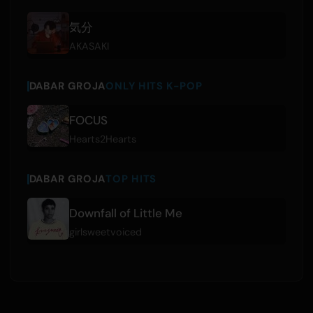
気分
AKASAKI
DABAR GROJA
ONLY HITS K-POP
FOCUS
Hearts2Hearts
DABAR GROJA
TOP HITS
Downfall of Little Me
girlsweetvoiced