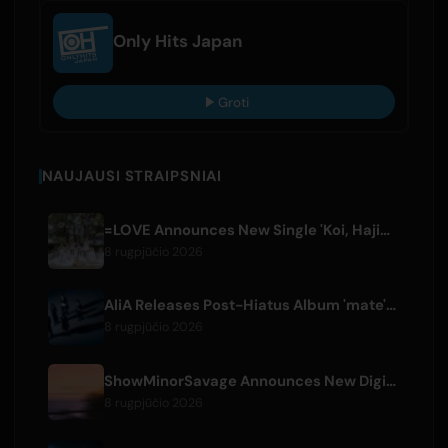
Only Hits Japan
Groti
NAUJAUSI STRAIPSNIAI
=LOVE Announces New Single 'Koi, Hajimemashita.' and Tokyo Dome Concerts
8 rugpjūčio 2026
AliA Releases Post-Hiatus Album 'mate', Announces Tokyo Live
8 rugpjūčio 2026
ShowMinorSavage Announces New Digital Single 'Gradation'
8 rugpjūčio 2026