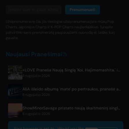
Prenumeruoti
Užsiprenumeravę čia, jūs tiesiogiai užsiprenumeruojate mūsų Pop
Charts, Japonijos Charts ir K-POP Charts naujienlaiškius. Turėsite
patvirtinti savo prenumeratą paspausdami nuorodą el. laiške, kurį
gausite.
Naujausi Pranešimai
=LOVE Praneša Naują Singlą 'Koi, Hajimemashita.' ir Koncertus Tokijo Dome
8 rugpjūčio 2026
AliA išleido albumą 'mate' po pertraukos, pranešė apį koncertą Tokijuje
8 rugpjūčio 2026
ShowMinorSavage pristato naują skaitmeninį singlą 'Gradation'
8 rugpjūčio 2026
Your browser is set to . Would you like