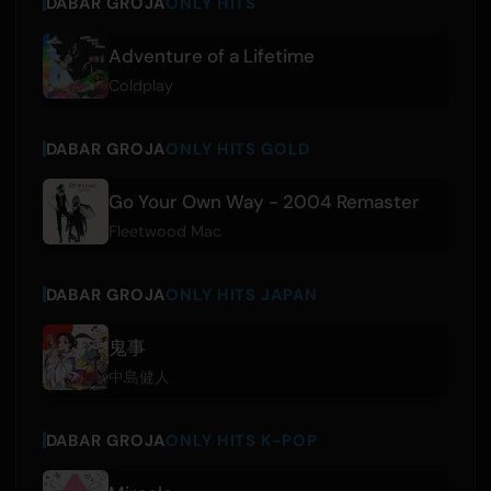
DABAR GROJA
ONLY HITS
Adventure of a Lifetime
Coldplay
DABAR GROJA
ONLY HITS GOLD
Go Your Own Way - 2004 Remaster
Fleetwood Mac
DABAR GROJA
ONLY HITS JAPAN
鬼事
中島健人
DABAR GROJA
ONLY HITS K-POP