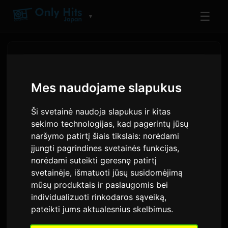
☰
▼
Mes naudojame slapukus
Ši svetainė naudoja slapukus ir kitas
sekimo technologijas, kad pagerintų jūsų
naršymo patirtį šiais tikslais:
norėdami
įjungti pagrindines svetainės funkcijas
,
norėdami suteikti geresnę patirtį
svetainėje
,
išmatuoti jūsų susidomėjimą
MXV debiutuoja „Nippon
mūsų produktais ir paslaugomis bei
Columbia“ su kūriniu
individualizuoti rinkodaros sąveiką
,
pateikti jums aktualesnius skelbimus
.
„Perfume“