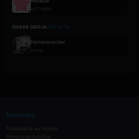
Miracle
NCT WISH
DABAR GROJA
TOP HITS
Homewrecker
sombr
Nuorodos
Susisiekite su mumis
Privatumo politika