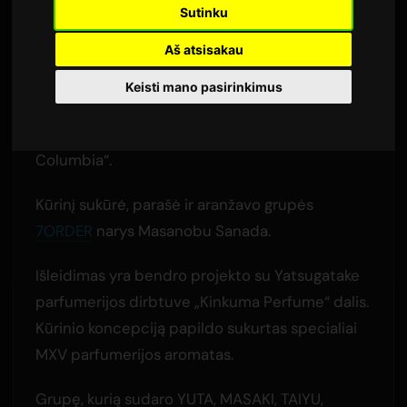
Sutinku
Autorius:
Sam
4 birželio 2026
Aš atsisakau
Išversta iš anglų kalbos
2,480 peržiūros
Keisti mano pasirinkimus
Pirmasis singlas „Perfume“ buvo išleistas
birželio 3 dieną įrašų kompanijos „Nippon
Columbia“.
Kūrinį sukūrė, parašė ir aranžavo grupės
7ORDER
narys Masanobu Sanada.
Išleidimas yra bendro projekto su Yatsugatake
parfumerijos dirbtuve „Kinkuma Perfume“ dalis.
Kūrinio koncepciją papildo sukurtas specialiai
MXV parfumerijos aromatas.
Grupę, kurią sudaro YUTA, MASAKI, TAIYU,