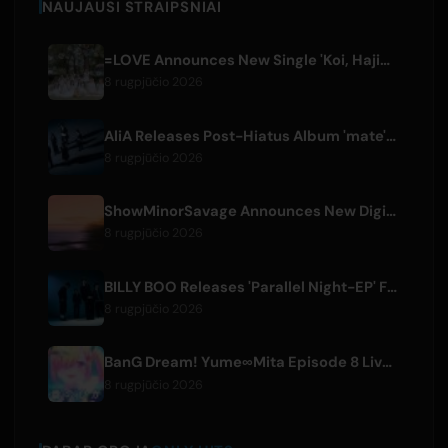
NAUJAUSI STRAIPSNIAI
=LOVE Announces New Single 'Koi, Hajimemashita.' and Tokyo Dome Concerts
8 rugpjūčio 2026
AliA Releases Post-Hiatus Album 'mate', Announces Tokyo Live
8 rugpjūčio 2026
ShowMinorSavage Announces New Digital Single 'Gradation'
8 rugpjūčio 2026
BILLY BOO Releases 'Parallel Night-EP' Featuring TV Drama Theme Song
8 rugpjūčio 2026
BanG Dream! Yume∞Mita Episode 8 Live Clip Released
8 rugpjūčio 2026