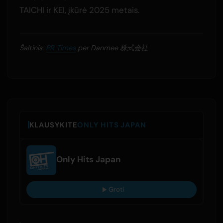
TAICHI ir KEI, įkūrė 2025 metais.
Šaltinis:
PR Times
per Danmee 株式会社
KLAUSYKITE
ONLY HITS JAPAN
Only Hits Japan
Groti