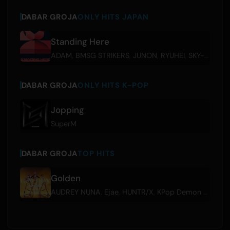
DABAR GROJA
ONLY HITS JAPAN
Standing Here
ADAM
,
BMSG STRIKERS
,
JUNON
,
RYUHEI
,
SKY-HI
,
SOT
DABAR GROJA
ONLY HITS K-POP
Jopping
SuperM
DABAR GROJA
TOP HITS
Golden
AUDREY NUNA
,
Ejae
,
HUNTR/X
,
KPop Demon Hunters Cast