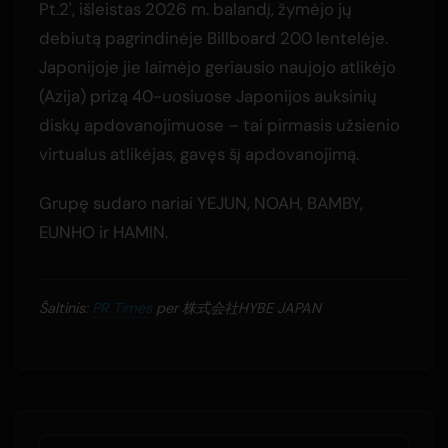
Pt.2', išleistas 2026 m. balandį, žymėjo jų
debiutą pagrindinėje Billboard 200 lentelėje.
Japonijoje jie laimėjo geriausio naujojo atlikėjo
(Azija) prizą 40-uosiuose Japonijos auksinių
diskų apdovanojimuose – tai pirmasis užsienio
virtualus atlikėjas, gavęs šį apdovanojimą.
Grupę sudaro nariai YEJUN, NOAH, BAMBY,
EUNHO ir HAMIN.
Šaltinis:
PR Times
per 株式会社HYBE JAPAN