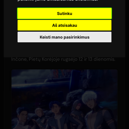
Autorius:
Sam
4 birželio 2026
Sutinku
Išversta iš anglų kalbos
2,842 peržiūros
Aš atsisakau
Virtuali K-pop grupė
PLAVE
pirmąjį pasaulio
Keisti mano pasirinkimus
turą pradės 2026 m. rugsėjį. '2026 PLAVE World
Tour [KEEP IT MANIC]' prasidės koncertais
Inčone, Pietų Korėjoje rugsėjo 12 ir 13 dienomis.