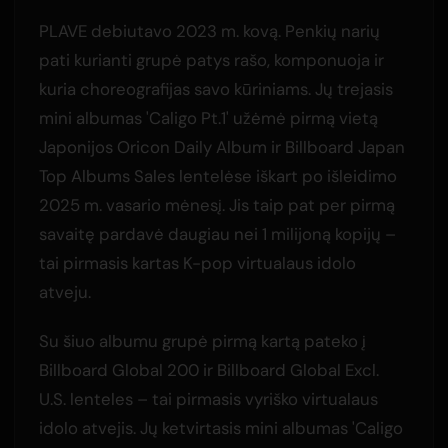
PLAVE debiutavo 2023 m. kovą. Penkių narių
pati kurianti grupė patys rašo, komponuoja ir
kuria choreografijas savo kūriniams. Jų trejasis
mini albumas 'Caligo Pt.1' užėmė pirmą vietą
Japonijos Oricon Daily Album ir Billboard Japan
Top Albums Sales lentelėse iškart po išleidimo
2025 m. vasario mėnesį. Jis taip pat per pirmą
savaitę pardavė daugiau nei 1 milijoną kopijų –
tai pirmasis kartas K-pop virtualaus idolo
atveju.
Su šiuo albumu grupė pirmą kartą pateko į
Billboard Global 200 ir Billboard Global Excl.
U.S. lenteles – tai pirmasis vyriško virtualaus
idolo atvejis. Jų ketvirtasis mini albumas 'Caligo