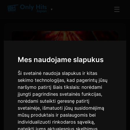
☰
▼
Mes naudojame slapukus
Ši svetainė naudoja slapukus ir kitas
sekimo technologijas, kad pagerintų jūsų
naršymo patirtį šiais tikslais:
norėdami
įjungti pagrindines svetainės funkcijas
,
norėdami suteikti geresnę patirtį
PLAVE skelbia pirmąjį
svetainėje
,
išmatuoti jūsų susidomėjimą
pasaulio turą „KEEP IT
mūsų produktais ir paslaugomis bei
MANIC“ 2026 metams
individualizuoti rinkodaros sąveiką
,
pateikti jums aktualesnius skelbimus
.