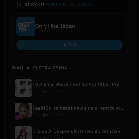
KLAUSYKITE
ONLY HITS JAPAN
Only Hits Japan
Groti
NAUJAUSI STRAIPSNIAI
TV Anime 'Shozen' Set for April 2027 Premiere on Fuji TV
6 rugpjūčio 2026
Sagiri Sol releases new single 'next to your love' after hiatus
6 rugpjūčio 2026
Kizuna AI Deepens Partnership with Asobisystem Ahead of 10th Anniversary World Tour
6 rugpjūčio 2026