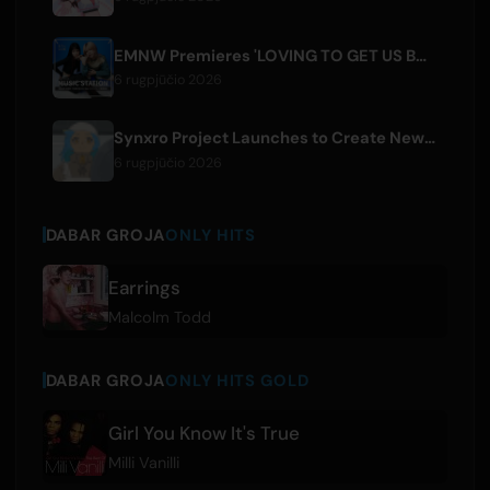
EMNW Premieres 'LOVING TO GET US BY' Music Video on August 7
6 rugpjūčio 2026
Synxro Project Launches to Create New IP from Fictional Anime Openings
6 rugpjūčio 2026
DABAR GROJA
ONLY HITS
Earrings
Malcolm Todd
DABAR GROJA
ONLY HITS GOLD
Girl You Know It's True
Milli Vanilli