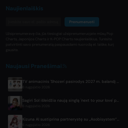
Naujienlaiškis
Prenumeruoti
Užsiprenumeravę čia, jūs tiesiogiai užsiprenumeruojate mūsų Pop
Charts, Japonijos Charts ir K-POP Charts naujienlaiškius. Turėsite
patvirtinti savo prenumeratą paspausdami nuorodą el. laiške, kurį
gausite.
Naujausi Pranešimai
TV animacinis 'Shozen' pasirodys 2027 m. balandį Fuji TV
6 rugpjūčio 2026
Sagiri Sol išleidžia naują singlą 'next to your love' po pertraukos
6 rugpjūčio 2026
Kizuna AI sustiprina partnerystę su „Asobisystem“ prieš pat 10-metį minintį pasaulinį turą
6 rugpjūčio 2026